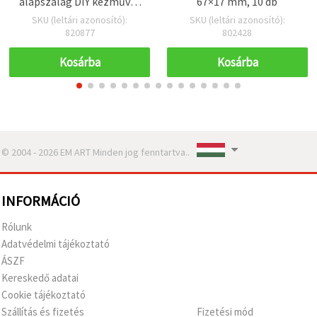
alapszalag DIY kézműves
67×17 mm, 10 db
projektekhez és esküvői
SKU (leltári azonosító):
SKU (leltári azonosító):
dekorációhoz, 8x300 cm
820877
802428
Kosárba
Kosárba
© 2004 - 2026 EM ART Minden jog fenntartva..
INFORMÁCIÓ
Rólunk
Adatvédelmi tájékoztató
ÁSZF
Kereskedő adatai
Cookie tájékoztató
Szállítás és fizetés
Fizetési mód