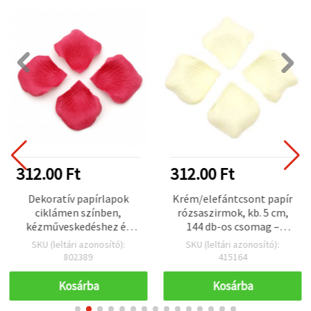
312.00 Ft
312.00 Ft
Dekoratív papírlapok
Krém/elefántcsont papír
ciklámen színben,
rózsaszirmok, kb. 5 cm,
kézműveskedéshez és
144 db-os csomag –
dekorációhoz – 144 db
prémium minőségű papír
SKU (leltári azonosító):
SKU (leltári azonosító):
szirmok esküvői
802389
415164
dekorációhoz, folyosó- és
asztalszóráshoz,
Kosárba
Kosárba
partikhoz, DIY kézműves
és hobbi projektekhez,