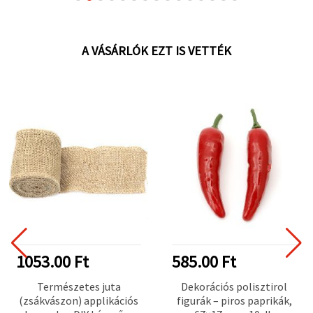
scrapbookhoz és otthoni
dekorhoz
A VÁSÁRLÓK EZT IS VETTÉK
1053.00 Ft
585.00 Ft
Természetes juta
Dekorációs polisztirol
(zsákvászon) applikációs
figurák – piros paprikák,