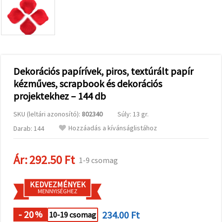
valamint
relevánsabb
tartalmat
és
hirdetéseket
jelenítsünk
meg,
beleértve
analitikai és
Dekorációs papírívek, piros, textúrált papír
marketingpartnereink
kézműves, scrapbook és dekorációs
segítségével
is.
projektekhez – 144 db
Az "Összes
elfogadása"
SKU (leltári azonosító):
802340
Súly: 13 gr.
gombra
kattintva
Hozzáadás a kívánságlistához
Darab: 144
elfogadhatja
az összes
sütit, vagy
Ár:
292.50 Ft
a
1-9 csomag
Beállításokban
megadhatja
preferenciáit
KEDVEZMÉNYEK
az adott
MENNYISÉGHEZ
típusú sütik
kiválasztásával
- 20
234.00 Ft
%
10-19 csomag
és a