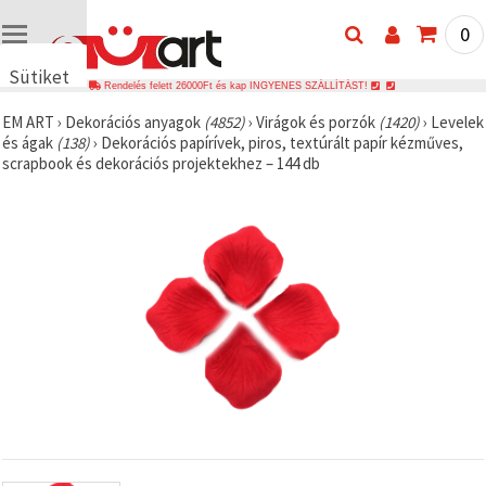
0
Sütiket
Rendelés felett 26000Ft és kap INGYENES SZÁLLÍTÁST!
használunk
EM ART
›
Dekorációs anyagok
(4852)
›
Virágok és porzók
(1420)
›
Levelek
🍪 Cookie-
és ágak
(138)
›
Dekorációs papírívek, piros, textúrált papír kézműves,
kat és
scrapbook és dekorációs projektekhez – 144 db
hasonló
technológiákat
használunk
annak
érdekében,
hogy
biztosítsuk
a weboldal
megfelelő
működését,
javítsuk az
Ön
felhasználói
élményét,
és az Ön
hozzájárulásával
elemezzük
a
forgalmat,