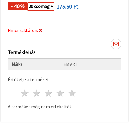
"Mentés"
gombra
- 40
175.50 Ft
%
20 csomag +
kattintva.
Fogadja
Nincs raktáron:
el
mindet
Beállítások
Termékleírás
Márka
EM ART
Értékelje a terméket:
1 csillag
2 csillagok
3 csillagok
4 csillagok
5 csillagok
A terméket még nem értékelték.