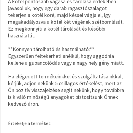
A kötél pontosabb vágása és tárolása érdekében
javasoljuk, hogy egy darab ragasztószalagot
tekerjen a kötél köré, majd késsel vágja el, így
megakadályozva a kötél két végének szétbomlását.
Ez megkönnyíti a kötél tárolását és későbbi
használatát.
**Könnyen tárolható és használható:**
Egyszerűen feltekerheti anélkül, hogy aggódnia
kellene a gubancolódás vagy a nagy helyigény miatt.
Ha elégedett termékeinkkel és szolgáltatásainkkal,
kérjük, adjon nekünk 5 csillagos értékelést, mert az
Ön pozitív visszajelzése segít nekünk, hogy továbbra
is kiváló minőségű anyagokat biztosítsunk Önnek
kedvező áron.
Értékelje a terméket: