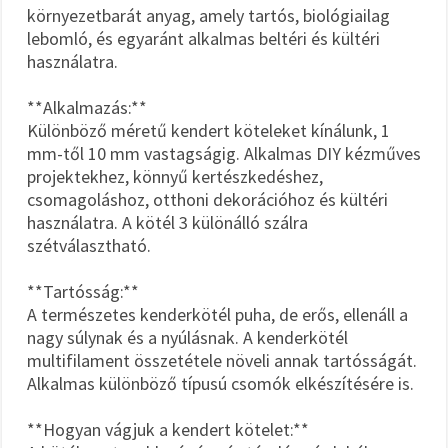
környezetbarát anyag, amely tartós, biológiailag
lebomló, és egyaránt alkalmas beltéri és kültéri
használatra.
**Alkalmazás:**
Különböző méretű kendert köteleket kínálunk, 1
mm-től 10 mm vastagságig. Alkalmas DIY kézműves
projektekhez, könnyű kertészkedéshez,
csomagoláshoz, otthoni dekorációhoz és kültéri
használatra. A kötél 3 különálló szálra
szétválasztható.
**Tartósság:**
A természetes kenderkötél puha, de erős, ellenáll a
nagy súlynak és a nyúlásnak. A kenderkötél
multifilament összetétele növeli annak tartósságát.
Alkalmas különböző típusú csomók elkészítésére is.
**Hogyan vágjuk a kendert kötelet:**