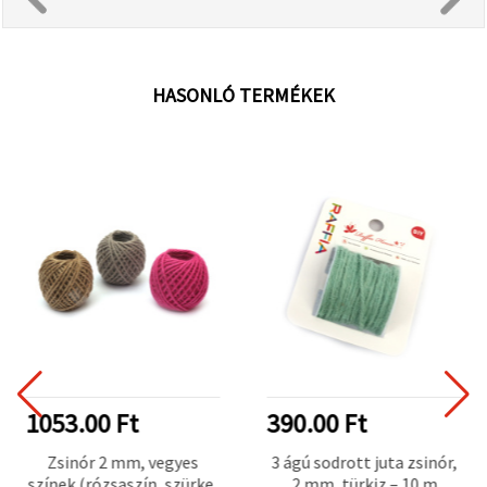
HASONLÓ TERMÉKEK
1053.00 Ft
390.00 Ft
Zsinór 2 mm, vegyes
3 ágú sodrott juta zsinór,
színek (rózsaszín, szürke,
2 mm, türkiz – 10 m