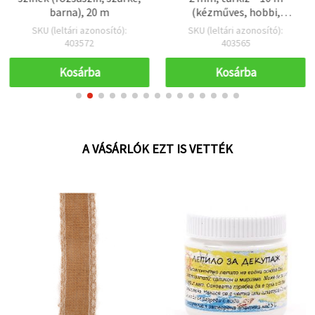
barna), 20 m
(kézműves, hobbi,
dekoráció)
SKU (leltári azonosító):
SKU (leltári azonosító):
403572
403565
Kosárba
Kosárba
A VÁSÁRLÓK EZT IS VETTÉK