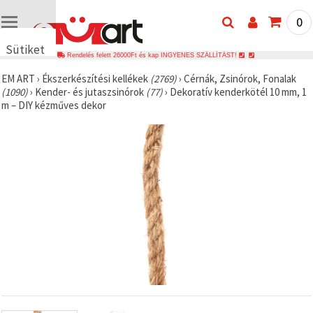
0
Sütiket
Rendelés felett 26000Ft és kap INGYENES SZÁLLÍTÁST!
használunk
EM ART
›
Ékszerkészítési kellékek
(2769)
›
Cérnák, Zsinórok, Fonalak
🍪 Cookie-
(1090)
›
Kender- és jutaszsinórok
(77)
›
Dekoratív kenderkötél 10 mm, 1
kat és
m – DIY kézműves dekor
hasonló
technológiákat
használunk
annak
érdekében,
hogy
biztosítsuk
a weboldal
megfelelő
működését,
javítsuk az
Ön
felhasználói
élményét,
és az Ön
hozzájárulásával
elemezzük
a
forgalmat,