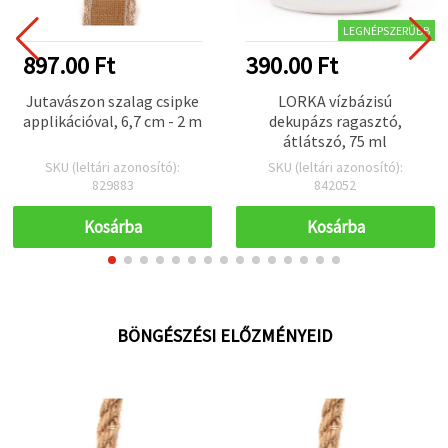
LEGNÉPSZERŰBB
897.00 Ft
390.00 Ft
Jutavászon szalag csipke
LORKA vízbázisú
applikációval, 6,7 cm - 2 m
dekupázs ragasztó,
átlátszó, 75 ml
SKU (leltári azonosító):
SKU (leltári azonosító):
829883
842052
Kosárba
Kosárba
BÖNGÉSZÉSI ELŐZMÉNYEID