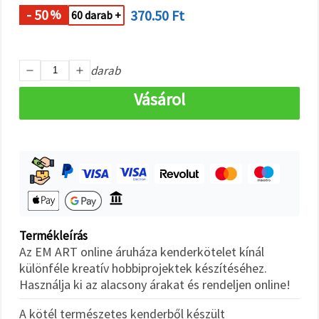
"Mentés"
gombra
- 50
370.50 Ft
%
60 darab +
kattintva.
Fogadja
darab
el
mindet
Vásárol
Beállítások
Termékleírás
Az EM ART online áruháza kenderkötelet kínál
különféle kreatív hobbiprojektek készítéséhez.
Használja ki az alacsony árakat és rendeljen online!
A kötél természetes kenderből készült