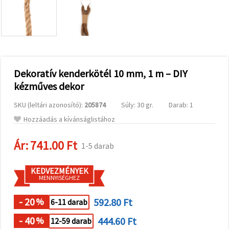
valamint
relevánsabb
tartalmat
és
hirdetéseket
jelenítsünk
meg,
beleértve
analitikai és
Dekoratív kenderkötél 10 mm, 1 m – DIY
marketingpartnereink
kézműves dekor
segítségével
is.
SKU (leltári azonosító):
205874
Súly: 30 gr.
Darab: 1
Az "Összes
elfogadása"
Hozzáadás a kívánságlistához
gombra
kattintva
elfogadhatja
Ár:
741.00 Ft
1-5 darab
az összes
sütit, vagy
a
KEDVEZMÉNYEK
Beállításokban
MENNYISÉGHEZ
megadhatja
preferenciáit
az adott
- 20
592.80 Ft
%
6-11 darab
típusú sütik
kiválasztásával
- 40
444.60 Ft
%
12-59 darab
és a