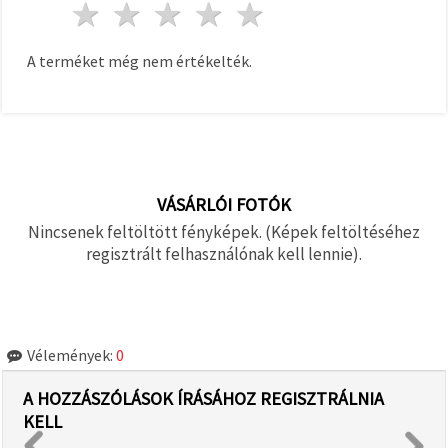
1 csillag
2 csillagok
3 csillagok
4 csillagok
5 csillagok
A terméket még nem értékelték.
VÁSÁRLÓI FOTÓK
Nincsenek feltöltött fényképek. (Képek feltöltéséhez
regisztrált felhasználónak kell lennie).
Vélemények:
0
A HOZZÁSZÓLÁSOK ÍRÁSÁHOZ REGISZTRÁLNIA
KELL