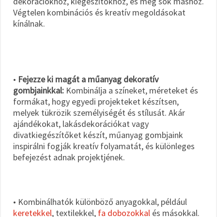
dekorációkhoz, kiegészítőkhöz, és még sok máshoz.
Végtelen kombinációs és kreatív megoldásokat
kínálnak.
•
Fejezze ki magát a műanyag dekoratív
gombjainkkal:
Kombinálja a színeket, méreteket és
formákat, hogy egyedi projekteket készítsen,
melyek tükrözik személyiségét és stílusát. Akár
ajándékokat, lakásdekorációkat vagy
divatkiegészítőket készít, műanyag gombjaink
inspirálni fogják kreatív folyamatát, és különleges
befejezést adnak projektjének.
• Kombinálhatók különböző anyagokkal, például
keretekkel
, textilekkel,
fa dobozokkal
és másokkal.