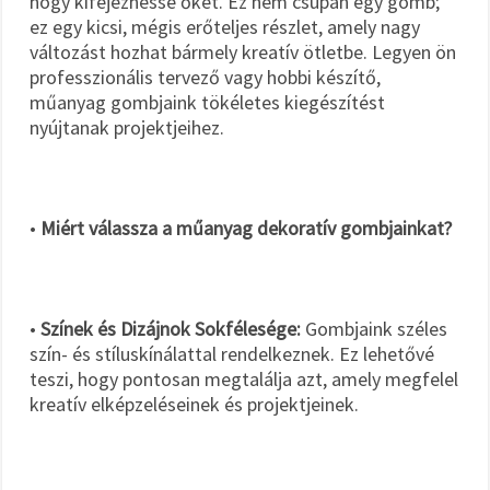
hogy kifejezhesse őket. Ez nem csupán egy gomb;
ez egy kicsi, mégis erőteljes részlet, amely nagy
változást hozhat bármely kreatív ötletbe. Legyen ön
professzionális tervező vagy hobbi készítő,
műanyag gombjaink tökéletes kiegészítést
nyújtanak projektjeihez.
•
Miért válassza a műanyag dekoratív gombjainkat?
•
Színek és Dizájnok Sokfélesége:
Gombjaink széles
szín- és stíluskínálattal rendelkeznek. Ez lehetővé
teszi, hogy pontosan megtalálja azt, amely megfelel
kreatív elképzeléseinek és projektjeinek.