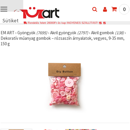
0
Sütiket
Rendelés felett 26000Ft és kap INGYENES SZÁLLÍTÁST!
használunk
EM ART
›
Gyöngyök
(7695)
›
Akril gyöngyök
(2797)
›
Akril gombok
(138)
›
🍪 Cookie-
Dekoratív műanyag gombok – rózsaszín árnyalatok, vegyes, 9-35 mm,
kat és
150 g
hasonló
technológiákat
használunk
annak
érdekében,
hogy
biztosítsuk
a weboldal
megfelelő
működését,
javítsuk az
Ön
felhasználói
élményét,
és az Ön
hozzájárulásával
elemezzük
a
forgalmat,