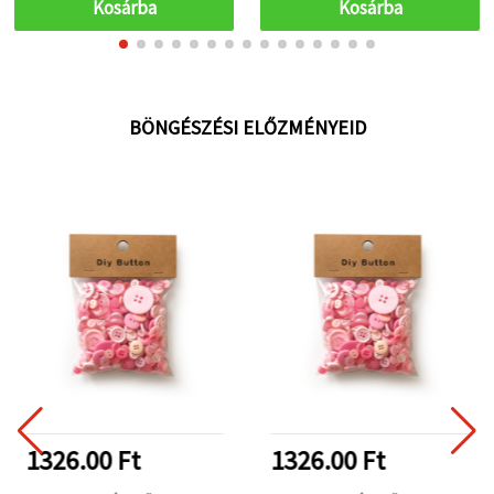
(~2050 db)
Kosárba
Kosárba
BÖNGÉSZÉSI ELŐZMÉNYEID
1326.00 Ft
1326.00 Ft