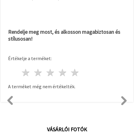
Rendelje meg most, és alkosson magabiztosan és
stílusosan!
Értékelje a terméket:
1 csillag
2 csillagok
3 csillagok
4 csillagok
5 csillagok
A terméket még nem értékelték.
VÁSÁRLÓI FOTÓK