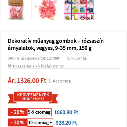
valamint
relevánsabb
tartalmat
és
hirdetéseket
jelenítsünk
meg,
beleértve
analitikai és
Dekoratív műanyag gombok – rózsaszín
marketingpartnereink
árnyalatok, vegyes, 9-35 mm, 150 g
segítségével
is.
SKU (leltári azonosító):
127360
Súly: 157 gr.
Az "Összes
elfogadása"
Hozzáadás a kívánságlistához
gombra
kattintva
elfogadhatja
Ár:
1326.00 Ft
1-4 csomag
az összes
sütit, vagy
a
KEDVEZMÉNYEK
Beállításokban
MENNYISÉGHEZ
megadhatja
preferenciáit
az adott
- 20
1060.80 Ft
%
5-9 csomag
típusú sütik
kiválasztásával
- 30
928.20 Ft
%
10 csomag +
és a