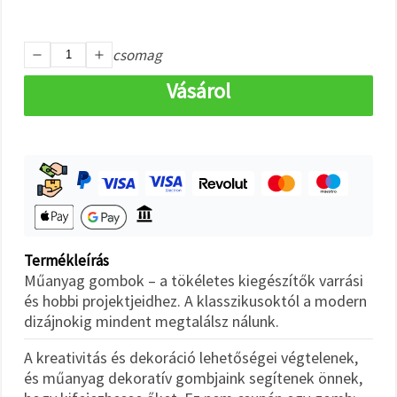
"Mentés"
gombra
kattintva.
csomag
Fogadja
Vásárol
el
mindet
Beállítások
Termékleírás
Műanyag gombok – a tökéletes kiegészítők varrási
és hobbi projektjeidhez. A klasszikusoktól a modern
dizájnokig mindent megtalálsz nálunk.
A kreativitás és dekoráció lehetőségei végtelenek,
és műanyag dekoratív gombjaink segítenek önnek,