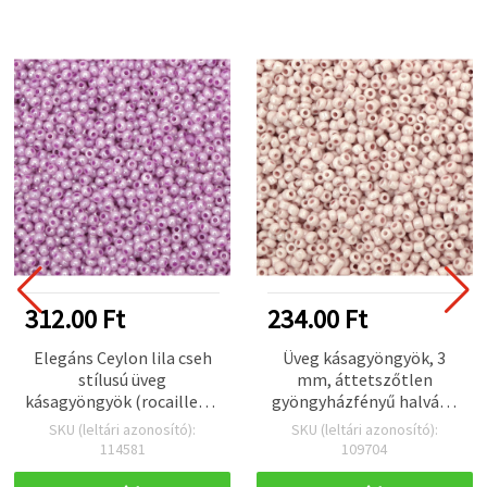
312.00 Ft
234.00 Ft
Elegáns Ceylon lila cseh
Üveg kásagyöngyök, 3
stílusú üveg
mm, áttetszőtlen
kásagyöngyök (rocaille), 2
gyöngyházfényű halvány
mm – ékszerkészítéshez,
pasztell lila, 20 g (~660
SKU (leltári azonosító):
SKU (leltári azonosító):
hímzéshez és kreatív DIY
db)
114581
109704
projektekhez – 15 g