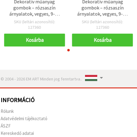
Dekoratív műanyag
Dekoratív műanyag
gombok – rózsaszín
gombok – rózsaszín
árnyalatok, vegyes, 9-35
árnyalatok, vegyes, 9-35
mm, 150 g
mm, 150 g
SKU (leltári azonosító):
SKU (leltári azonosító):
127360
127360
Kosárba
Kosárba
© 2004 - 2026 EM ART Minden jog fenntartva..
INFORMÁCIÓ
Rólunk
Adatvédelmi tájékoztató
ÁSZF
Kereskedő adatai