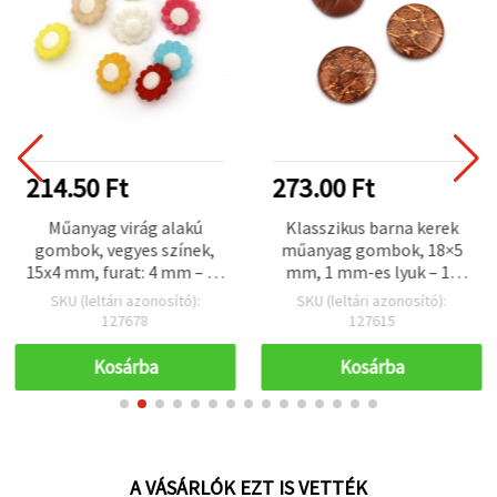
214.50 Ft
273.00 Ft
Műanyag virág alakú
Klasszikus barna kerek
gombok, vegyes színek,
műanyag gombok, 18×5
15x4 mm, furat: 4 mm – 20
mm, 1 mm-es lyuk – 10
db/csomag
db-os csomag, varráshoz
SKU (leltári azonosító):
SKU (leltári azonosító):
és kézműves
127678
127615
projektekhez
Kosárba
Kosárba
A VÁSÁRLÓK EZT IS VETTÉK