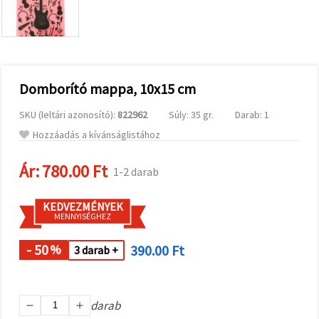
valamint
relevánsabb
tartalmat
és
hirdetéseket
jelenítsünk
meg,
Domborító mappa, 10x15 cm
beleértve
analitikai és
marketingpartnereink
SKU (leltári azonosító):
822962
Súly: 35 gr.
Darab: 1
segítségével
is.
Hozzáadás a kívánságlistához
Az "Összes
elfogadása"
Ár:
780.00 Ft
1-2 darab
gombra
kattintva
elfogadhatja
KEDVEZMÉNYEK
az összes
MENNYISÉGHEZ
sütit, vagy
a
Beállításokban
- 50
390.00 Ft
%
3 darab +
megadhatja
preferenciáit
az adott
típusú sütik
kiválasztásával
darab
és a