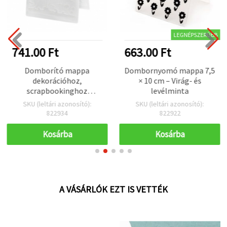
LEGNÉPSZERŰBB
741.00 Ft
663.00 Ft
Domborító mappa
Dombornyomó mappa 7,5
dekorációhoz,
× 10 cm – Virág- és
scrapbookinghoz
levélminta
10,5x14,5 cm –
SKU (leltári azonosító):
SKU (leltári azonosító):
Pálmalevelek
822934
822922
Kosárba
Kosárba
A VÁSÁRLÓK EZT IS VETTÉK