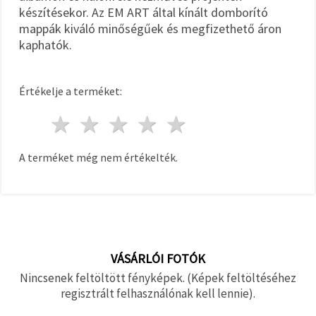
készítésekor. Az EM ART által kínált domborító
mappák kiváló minőségűek és megfizethető áron
kaphatók.
Értékelje a terméket:
1 csillag
2 csillagok
3 csillagok
4 csillagok
5 csillagok
A terméket még nem értékelték.
VÁSÁRLÓI FOTÓK
Nincsenek feltöltött fényképek. (Képek feltöltéséhez
regisztrált felhasználónak kell lennie).