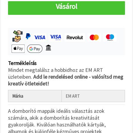
"Mentés"
Vásárol
gombra
kattintva.
Fogadja
el
mindet
Beállítások
Termékleírás
Mindet megtalálsz a hobbidhoz az EM ART
üzleteiben.
Add le rendelésed online - valósítsd meg
kreatív ötleteidet!
Márka
EM ART
A domborító mappák ideális választás azok
számára, akik a domborítás kreativitását
gyakorolják. Kiválóan használhatók kártyák,
albumok és különféle kézműves projektek