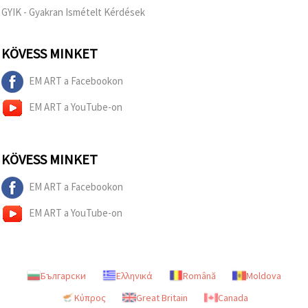
GYIK - Gyakran Ismételt Kérdések
KÖVESS MINKET
EM ART a Facebookon
EM ART a YouTube-on
KÖVESS MINKET
EM ART a Facebookon
EM ART a YouTube-on
Български
Ελληνικά
Română
Moldova
Κύπρος
Great Britain
Canada