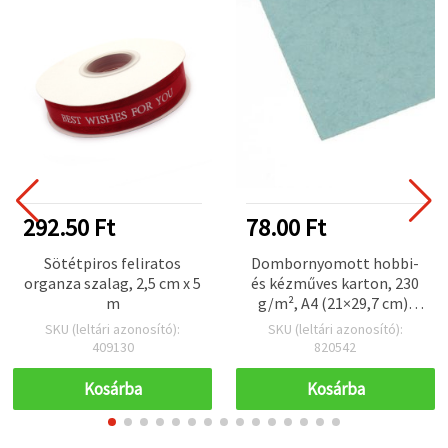
292.50 Ft
78.00 Ft
Sötétpiros feliratos
Dombornyomott hobbi-
organza szalag, 2,5 cm x 5
és kézműves karton, 230
m
g/m², A4 (21×29,7 cm),
világoskék
SKU (leltári azonosító):
SKU (leltári azonosító):
409130
820542
Kosárba
Kosárba