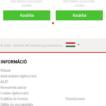
SKU (leltári azonosító):
SKU (leltári azonosító):
822962
822962
Kosárba
Kosárba
© 2004 - 2026 EM ART Minden jog fenntartva..
INFORMÁCIÓ
Rólunk
Adatvédelmi tájékoztató
ÁSZF
Kereskedő adatai
Cookie tájékoztató
Szállítás és fizetés
Fizetési mód
Elállás és visszaküldés