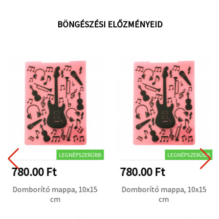
BÖNGÉSZÉSI ELŐZMÉNYEID
LEGNÉPSZERŰBB
LEGNÉPSZERŰBB
780.00 Ft
780.00 Ft
Domborító mappa, 10x15
Domborító mappa, 10x15
cm
cm