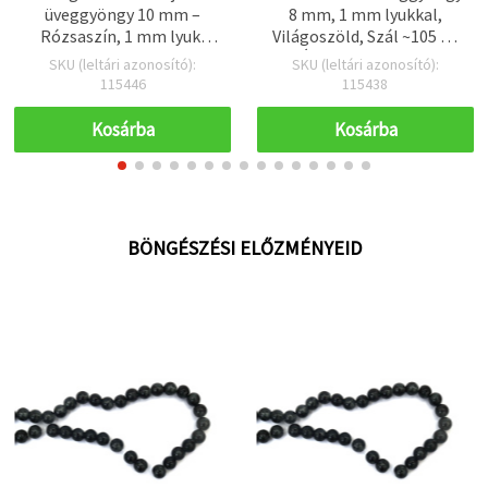
üveggyöngy 10 mm –
8 mm, 1 mm lyukkal,
Rózsaszín, 1 mm lyuk,
Világoszöld, Szál ~105 db
szálon kb. 85 db –
– Ékszerkészítéshez,
SKU (leltári azonosító):
SKU (leltári azonosító):
romantikus
Gyöngyfűzéshez és
115446
115438
ékszerkészítéshez és
Kreatív Hobbi
kecses kézműves
Kellékekhez
Kosárba
Kosárba
alkotásokhoz
BÖNGÉSZÉSI ELŐZMÉNYEID