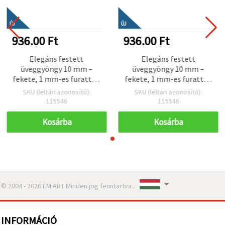
ÚJ
ÚJ
936.00 Ft
936.00 Ft
Elegáns festett
Elegáns festett
üveggyöngy 10 mm –
üveggyöngy 10 mm –
fekete, 1 mm-es furattal,
fekete, 1 mm-es furattal,
szálon kb. 85 db –
szálon kb. 85 db –
SKU (leltári azonosító):
SKU (leltári azonosító):
klasszikus
klasszikus
115546
115546
ékszerkészítéshez és
ékszerkészítéshez és
kifinomult kézműves
kifinomult kézműves
Kosárba
Kosárba
alkotásokhoz
alkotásokhoz
© 2004 - 2026 EM ART Minden jog fenntartva..
INFORMÁCIÓ