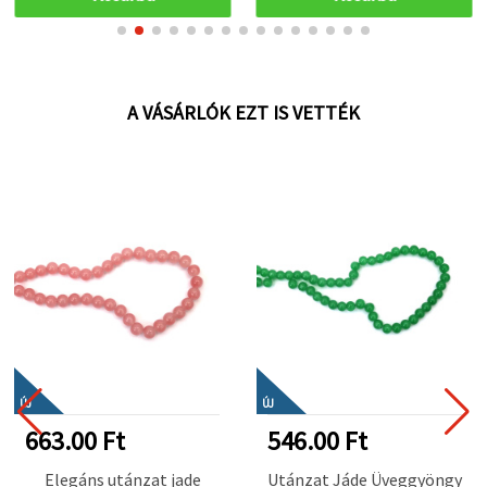
alkotásokhoz
A VÁSÁRLÓK EZT IS VETTÉK
ÚJ
ÚJ
663.00 Ft
546.00 Ft
Elegáns utánzat jade
Utánzat Jáde Üveggyöngy