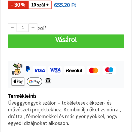
"Mentés"
- 30
655.20 Ft
%
10 szál +
gombra
kattintva.
Fogadja
szál
el
Vásárol
mindet
Beállítások
Termékleírás
Üveggyöngyök szálon – tökéletesek ékszer- és
művészeti projektekhez. Kombinálja őket zsinórral,
dróttal, fémelemekkel és más gyöngyökkel, hogy
egyedi dizájnokat alkosson.