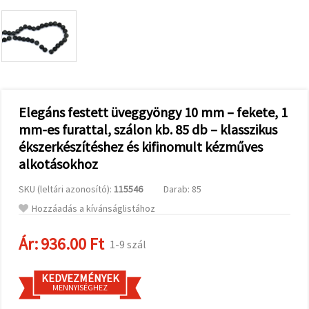
valamint
relevánsabb
tartalmat
és
hirdetéseket
jelenítsünk
meg,
beleértve
analitikai és
marketingpartnereink
Elegáns festett üveggyöngy 10 mm – fekete, 1
segítségével
mm-es furattal, szálon kb. 85 db – klasszikus
is.
ékszerkészítéshez és kifinomult kézműves
Az "Összes
elfogadása"
alkotásokhoz
gombra
kattintva
elfogadhatja
SKU (leltári azonosító):
115546
Darab: 85
az összes
Hozzáadás a kívánságlistához
sütit, vagy
a
Beállításokban
Ár:
936.00 Ft
1-9 szál
megadhatja
preferenciáit
az adott
típusú sütik
KEDVEZMÉNYEK
kiválasztásával
MENNYISÉGHEZ
és a