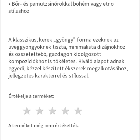
• Bőr- és pamutzsinórokkal bohém vagy etno
stílushoz
A klasszikus, kerek „gyöngy” forma ezeknek az
üveggyöngyöknek tiszta, minimalista dizájnokhoz
és összetettebb, gazdagon kidolgozott
kompozíciókhoz is tökéletes. Kiváló alapot adnak
egyedi, kézzel készített ékszerek megalkotásához,
jellegzetes karakterrel és stílussal.
Értékelje a terméket:
1 csillag
2 csillagok
3 csillagok
4 csillagok
5 csillagok
A terméket még nem értékelték.