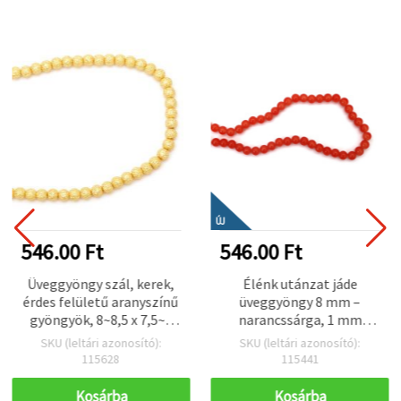
ÚJ
546.00 Ft
546.00 Ft
Üveggyöngy szál, kerek,
Élénk utánzat jáde
érdes felületű aranyszínű
üveggyöngy 8 mm –
gyöngyök, 8~8,5 x 7,5~8
narancssárga, 1 mm
mm, furat 1,5 mm, ~106
furat, szál kb. 100 db –
SKU (leltári azonosító):
SKU (leltári azonosító):
db – DIY ékszer- és
tökéletes ragyogó
115628
115441
hobbikellékek
ékszerkészítéshez és
kreatív kézműves
Kosárba
Kosárba