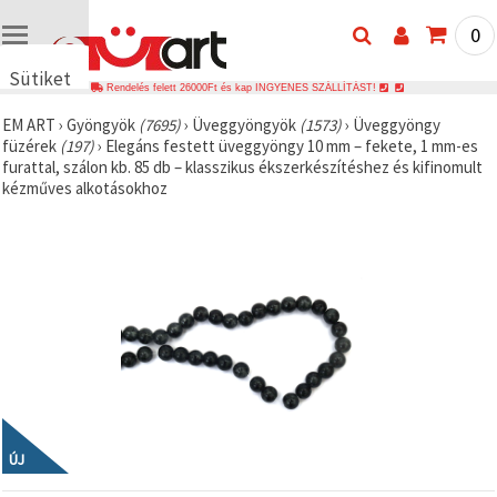
0
Sütiket
Rendelés felett 26000Ft és kap INGYENES SZÁLLÍTÁST!
használunk
EM ART
›
Gyöngyök
(7695)
›
Üveggyöngyök
(1573)
›
Üveggyöngy
🍪 Cookie-
füzérek
(197)
›
Elegáns festett üveggyöngy 10 mm – fekete, 1 mm-es
kat és
furattal, szálon kb. 85 db – klasszikus ékszerkészítéshez és kifinomult
hasonló
kézműves alkotásokhoz
technológiákat
használunk
annak
érdekében,
hogy
biztosítsuk
a weboldal
megfelelő
működését,
javítsuk az
Ön
felhasználói
élményét,
és az Ön
hozzájárulásával
elemezzük
ÚJ
a
forgalmat,