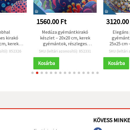
ÚJ
ÚJ
1560.00 Ft
3120.00
mbhal
Medúza gyémántkirakó
Elegáns 
s kirakó
készlet – 20x20 cm, kerek
gyémánt
 cm, kerek
gyémántok, részleges
25x25 cm –
ekkel –
kirakás (MKX17352)
„gyémán
sító): 852326
SKU (leltári azonosító): 852331
SKU (leltári
rakás –
részleges 
i és tengeri
kere
Kosárba
Kosárba
ongóinak
357
KÖVESS MINK