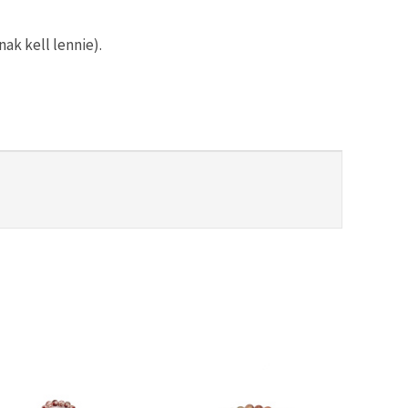
ak kell lennie).
-30%