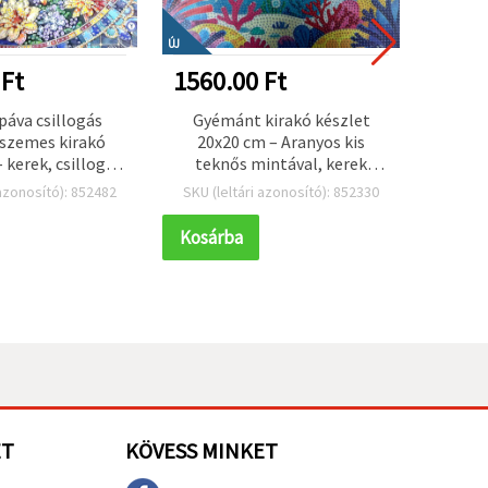
ÚJ
ÚJ
 Ft
1560.00 Ft
3120
páva csillogás
Gyémánt kirakó készlet
Gyön
szemes kirakó
20x20 cm – Aranyos kis
gyé
 kerek, csillogó
teknős mintával, kerek
25x25
t” kövekkel,
gyémántszemekkel,
gyémá
 azonosító): 852482
SKU (leltári azonosító): 852330
SKU (l
kirakás, stílusos
részleges kirakás
kirak
ttel – YY85
(MKX17354)
Kosárba
Kosár
ET
KÖVESS MINKET