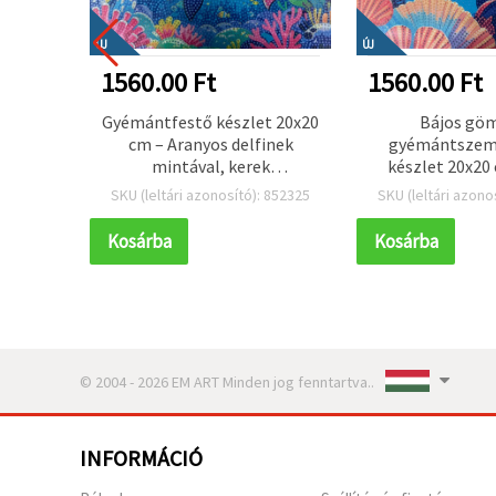
ÚJ
ÚJ
1560.00 Ft
1560.00 Ft
anda
Gyémántfestő készlet 20x20
Bájos gö
5 cm –
cm – Aranyos delfinek
gyémántszeme
zkövek,
mintával, kerek
készlet 20x20
koratív
gyémántokkal, részleges
gyémántszem
 852481
SKU (leltári azonosító): 852325
SKU (leltári azono
0
kirakás (MKX17353)
részleges ki
tökéletes óceán
Kosárba
Kosárba
művészet raj
MKX17
© 2004 - 2026 EM ART Minden jog fenntartva..
INFORMÁCIÓ