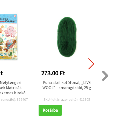
t
273.00 Ft
2340
 Mélytengeri
Puha akril kötőfonal, „LIVE
Polie
yek Matricák
WOOL” – smaragdzöld, 25 g
25×35
szemes Kirakó
1
 – Tökéletes
 azonosító): 852407
SKU (leltári azonosító): 411805
SKU (l
k, Óceános Dekor
tív Kézműves
Kosárba
Kosár
záshoz SCC204