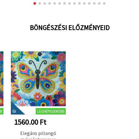
BÖNGÉSZÉSI ELŐZMÉNYEID
B
LEGNÉPSZERŰBB
ÚJ
1560.00 Ft
Elegáns pillangó