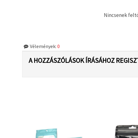
"Mentés"
gombra
kattintva.
Nincsenek feltö
Fogadja
el
mindet
Vélemények:
0
Beállítások
A HOZZÁSZÓLÁSOK ÍRÁSÁHOZ REGISZ