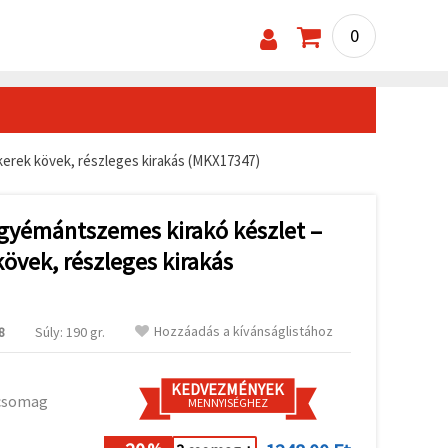
0
kerek kövek, részleges kirakás (MKX17347)
 gyémántszemes kirakó készlet –
övek, részleges kirakás
Hozzáadás a kívánságlistához
8
Súly: 190 gr.
KEDVEZMÉNYEK
 csomag
MENNYISÉGHEZ