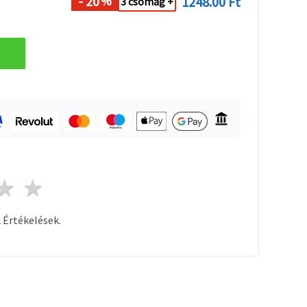
- 20
1248.00 Ft
%
3 csomag +
ag
sillagok
3 csillagok
4 csillagok
5 csillagok
2
Értékelések.