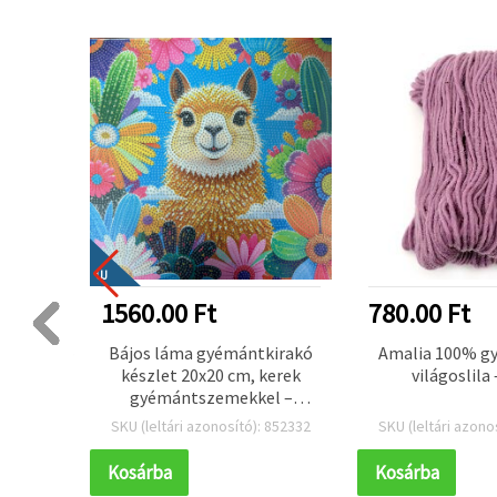
ÚJ
1560.00 Ft
780.00 Ft
y
Bájos láma gyémántkirakó
Amalia 100% gy
rakó
készlet 20x20 cm, kerek
világoslila 
ekkel,
gyémántszemekkel –
vánnyal
Részleges kirakás –
 852396
SKU (leltári azonosító): 852332
SKU (leltári azono
reatív
Tökéletes állat- és
otthoni
kézműves rajongóknak
Kosárba
Kosárba
0819
MKX17356