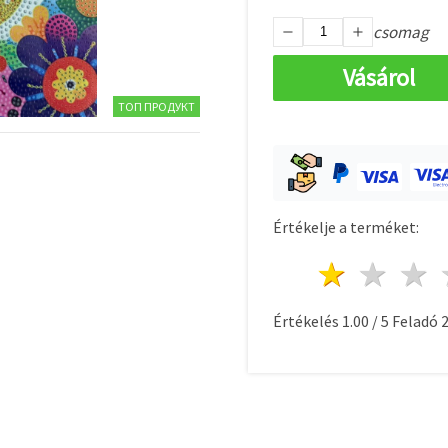
csomag
Vásárol
ТОП ПРОДУКТ
Értékelje a terméket:
1 csill
2 c
Értékelés
1.00
/
5
Feladó