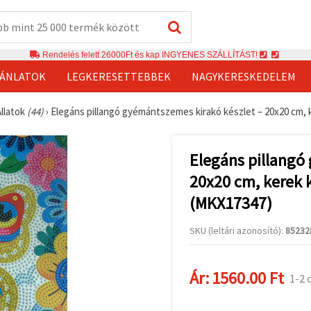
Rendelés felett 26000Ft és kap INGYENES SZÁLLÍTÁST!
JÁNLATOK
LEGKERESETTEBBEK
NAGYKERESKEDELEM
Állatok
(44)
›
Elegáns pillangó gyémántszemes kirakó készlet – 20x20 cm, 
Elegáns pillangó
20x20 cm, kerek k
(MKX17347)
SKU (leltári azonosító):
85232
Ár:
1560.00 Ft
1-2