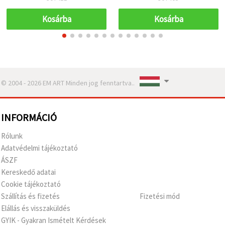
dekorációhoz és
karácsonyi kreatív hobby
Kosárba
Kosárba
projektekhez
© 2004 - 2026 EM ART Minden jog fenntartva..
INFORMÁCIÓ
Rólunk
Adatvédelmi tájékoztató
ÁSZF
Kereskedő adatai
Cookie tájékoztató
Szállítás és fizetés
Fizetési mód
Elállás és visszaküldés
GYIK - Gyakran Ismételt Kérdések