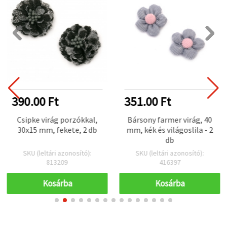
390.00 Ft
351.00 Ft
Csipke virág porzókkal,
Bársony farmer virág, 40
30x15 mm, fekete, 2 db
mm, kék és világoslila - 2
db
SKU (leltári azonosító):
SKU (leltári azonosító):
813209
416397
Kosárba
Kosárba