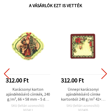
A VÁSÁRLÓK EZT IS VETTÉK
312.00 Ft
312.00 Ft
Karácsonyi karton
Ünnepi karácsonyi
ajándékkísérő címkék, 240
ajándékkísérő címke
g/m², 66 × 58 mm – 5 db-
kartonból 240 g/m² 42×42
os csomag
mm – 5 db –
SKU (leltári azonosító):
SKU (leltári azonosító):
ajándékcsomagoláshoz,
307411
307405