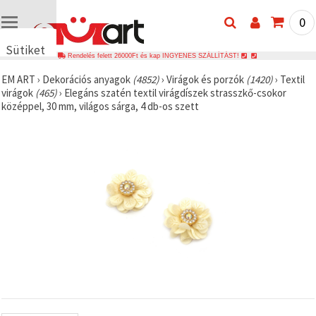
0
Sütiket
Rendelés felett 26000Ft és kap INGYENES SZÁLLÍTÁST!
használunk
EM ART
›
Dekorációs anyagok
(4852)
›
Virágok és porzók
(1420)
›
Textil
🍪 Cookie-
virágok
(465)
›
Elegáns szatén textil virágdíszek strasszkő-csokor
kat és
középpel, 30 mm, világos sárga, 4 db-os szett
hasonló
technológiákat
használunk
annak
érdekében,
hogy
biztosítsuk
a weboldal
megfelelő
működését,
javítsuk az
Ön
felhasználói
élményét,
és az Ön
hozzájárulásával
elemezzük
a
forgalmat,