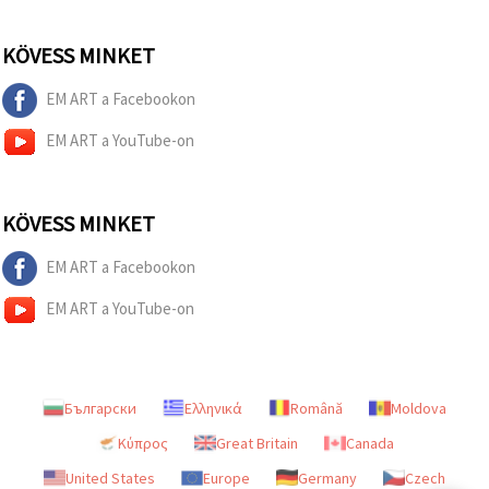
KÖVESS MINKET
EM ART a Facebookon
EM ART a YouTube-on
KÖVESS MINKET
EM ART a Facebookon
EM ART a YouTube-on
Български
Ελληνικά
Română
Moldova
Κύπρος
Great Britain
Canada
United States
Europe
Germany
Czech