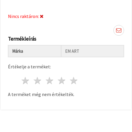
"Mentés"
gombra
kattintva.
Nincs raktáron:
Fogadja
el
Termékleírás
mindet
Beállítások
Márka
EM ART
Értékelje a terméket:
1 csillag
2 csillagok
3 csillagok
4 csillagok
5 csillagok
A terméket még nem értékelték.