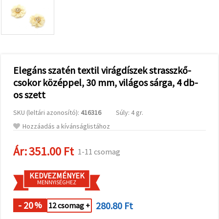
valamint
relevánsabb
tartalmat
és
hirdetéseket
jelenítsünk
meg,
beleértve
analitikai és
Elegáns szatén textil virágdíszek strasszkő-
marketingpartnereink
csokor középpel, 30 mm, világos sárga, 4 db-
segítségével
is.
os szett
Az "Összes
elfogadása"
SKU (leltári azonosító):
416316
Súly: 4 gr.
gombra
kattintva
Hozzáadás a kívánságlistához
elfogadhatja
az összes
Ár:
351.00 Ft
sütit, vagy
1-11 csomag
a
Beállításokban
megadhatja
KEDVEZMÉNYEK
preferenciáit
MENNYISÉGHEZ
az adott
típusú sütik
- 20
280.80 Ft
kiválasztásával
%
12 csomag +
és a