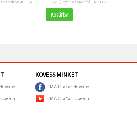
 azonosító): 401307
SKU (leltári azonosító): 411007
SKU (l
Kosárba
Kosár
ET
KÖVESS MINKET
ebookon
EM ART a Facebookon
Tube-on
EM ART a YouTube-on