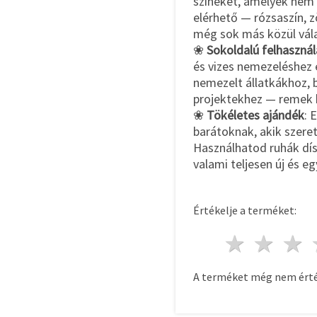
színeket, amelyek nem 
elérhető — rózsaszín, zö
még sok más közül vál
❀
Sokoldalú felhasznál
és vizes nemezeléshez 
nemezelt állatkákhoz,
projektekhez — remek k
❀
Tökéletes ajándék
: 
barátoknak, akik szere
Használhatod ruhák dísz
valami teljesen új és e
Értékelje a terméket:
1 csill
2 c
A terméket még nem érté