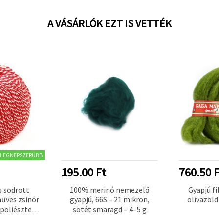
A VÁSÁRLÓK EZT IS VETTÉK
LEGNÉPSZERŰBB
195.00 Ft
760.50 F
 sodrott
100% merinó nemezelő
Gyapjú fi
űves zsinór
gyapjú, 66S – 21 mikron,
olívazöld
poliészter –
sötét smaragd – 4–5 g
70 m