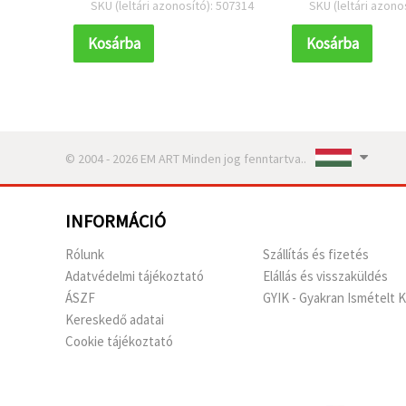
 411042
SKU (leltári azonosító): 507314
SKU (leltári azono
z, 50 g
Kosárba
Kosárba
© 2004 - 2026 EM ART Minden jog fenntartva..
INFORMÁCIÓ
Rólunk
Szállítás és fizetés
Adatvédelmi tájékoztató
Elállás és visszaküldés
ÁSZF
GYIK - Gyakran Ismételt 
Kereskedő adatai
Cookie tájékoztató