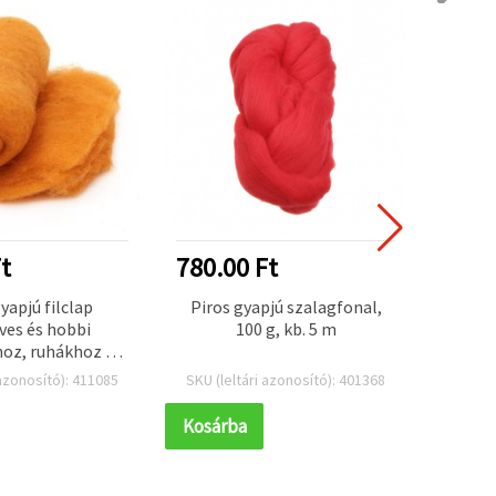
t
780.00 Ft
546.
apjú filclap
Piros gyapjú szalagfonal,
10
es és hobbi
100 g, kb. 5 m
ruhák
oz, ruhákhoz és
kézmű
őkhöz, 700×600
700 x
 azonosító): 411085
SKU (leltári azonosító): 401368
SKU (l
cssárga – 50 g
Kosárba
Kosár