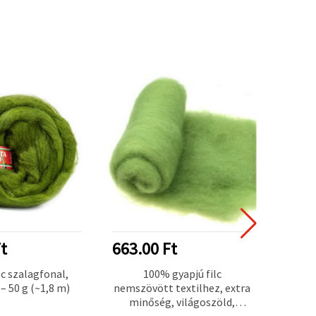
t
663.00 Ft
546.
lc szalagfonal,
100% gyapjú filc
Ex
 – 50 g (~1,8 m)
nemszövött textilhez, extra
gy
minőség, világoszöld,
te
700×600 mm - 50 g
á