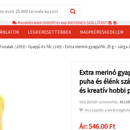
Rendelés felett 26000Ft és kap INGYENES SZÁLLÍTÁST!
JÁNLATOK
LEGKERESETTEBBEK
NAGYKERESKEDELEM
 Fonalak
(1093)
›
Gyapjú és filc
(145)
›
Extra merinó gyapjúfilc 25 g – sárga
Extra merinó gyap
puha és élénk sz
és kreatív hobbi 
SKU (leltári azonosító):
41128
Hozzáadás a kívánságlist
Ár:
546.00 Ft