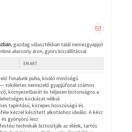
ázban
, gazdag választékban talál nemezgyapjút
line alacsony áron, gyors kiszállítással.
EM ART
elő fonalunk puha, kiváló minőségű
l — tökéletes nemezelő gyapjúfonal számos
ő, környezetbarát és teljesen biztonságos a
lehetséges kockázat nélkül.
emes tapintású, közepes hosszúságú és
éle kézzel készített alkotáshoz ideális. A kész
és gyönyörű lesz.
 festési technikák biztosítják az élénk, tartós