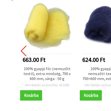
663.00 Ft
624.00 Ft
lő
100% gyapjú filc (nemszőtt
100% gyapjú
zőtt
textil), extra minőség, 700 x
nemszőtt tex
tzöld
600 mm, sárga - 50 g
700×600 mm, ext
g
sötétkék 
 411821
SKU (leltári azonosító): 411005
SKU (leltári azono
Kosárba
Kosárba