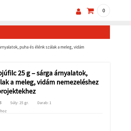
0
 árnyalatok, puha és élénk szálak a meleg, vidám
júfilc 25 g – sárga árnyalatok,
álak a meleg, vidám nemezeléshez
projektekhez
5
Súly: 25 gr.
Darab: 1
ához