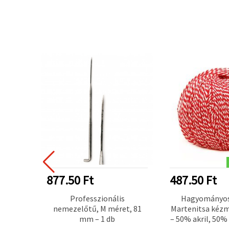
877.50 Ft
487.50 Ft
nó
Professzionális
Hagyományos
léshez
nemezelőtű, M méret, 81
Martenitsa kézm
khez,
mm – 1 db
– 50% akril, 50% 
- és
50 g / 1