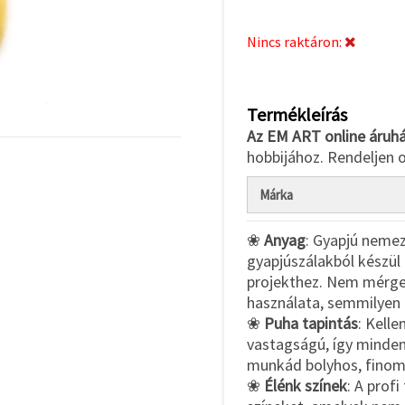
Nincs raktáron:
Termékleírás
Az EM ART online áruh
hobbijához. Rendeljen on
Márka
❀
Anyag
: Gyapjú nemez
gyapjúszálakból készü
projekthez. Nem mérgez
használata, semmilyen 
❀
Puha tapintás
: Kell
vastagságú, így mindenf
munkád bolyhos, finom 
❀
Élénk színek
: A profi