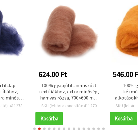
624.00 Ft
546.00 F
 filclap
100% gyapjúfilc nemszőtt
100% gy
tíliához,
textíliákhoz, extra minőség,
kézműv
ra minőség,
hamvas rózsa, 700×600 mm
alkotásokh
– 50 g
– 50 g
kiegészít
sító): 411278
SKU (leltári azonosító): 411270
SKU (leltári
mm, naran
Kosárba
Kosárba