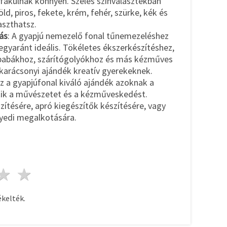
fakulnak könnyen. Széles színválasztékban
ld, piros, fekete, krém, fehér, szürke, kék és
aszthatsz.
ás
: A gyapjú nemezelő fonal tűnemezeléshez
egyaránt ideális. Tökéletes ékszerkészítéshez,
 babákhoz, szárítógolyókhoz és más kézműves
arácsonyi ajándék kreatív gyerekeknek.
Ez a gyapjúfonal kiváló ajándék azoknak a
tik a művészetet és a kézműveskedést.
ítésére, apró kiegészítők készítésére, vagy
gyedi megalkotására.
ag
sillagok
3 csillagok
4 csillagok
5 csillagok
kelték.