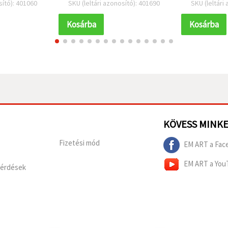
sító): 401060
SKU (leltári azonosító): 401690
SKU (leltári
Kosárba
Kosárba
KÖVESS MINK
Fizetési mód
EM ART a Fac
EM ART a You
Kérdések