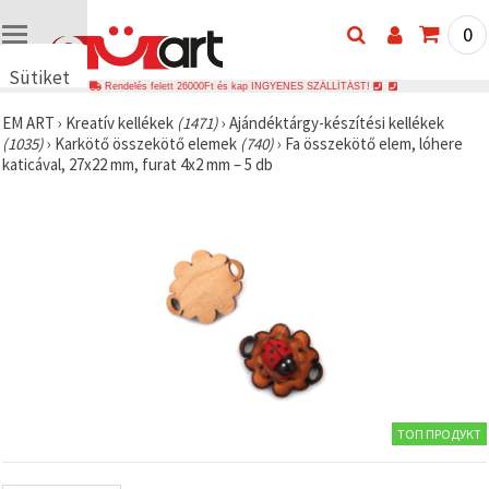
0
Sütiket
Rendelés felett 26000Ft és kap INGYENES SZÁLLÍTÁST!
használunk
EM ART
›
Kreatív kellékek
(1471)
›
Ajándéktárgy-készítési kellékek
🍪 Cookie-
(1035)
›
Karkötő összekötő elemek
(740)
›
Fa összekötő elem, lóhere
kat és
katicával, 27x22 mm, furat 4x2 mm – 5 db
hasonló
technológiákat
használunk
annak
érdekében,
hogy
biztosítsuk
a weboldal
megfelelő
működését,
javítsuk az
Ön
felhasználói
élményét,
és az Ön
hozzájárulásával
ТОП ПРОДУКТ
elemezzük
a
forgalmat,