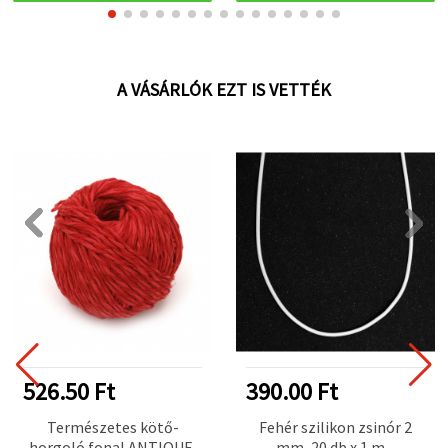
A VÁSÁRLÓK EZT IS VETTÉK
526.50 Ft
390.00 Ft
Természetes kötő-
Fehér szilikon zsinór 2
horgoló fonal ANTIQUE,
mm, 20 db x 1 m -