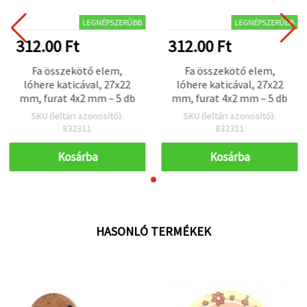
LEGNÉPSZERŰBB
LEGNÉPSZERŰBB
312.00 Ft
312.00 Ft
Fa összekötő elem,
Fa összekötő elem,
lóhere katicával, 27x22
lóhere katicával, 27x22
mm, furat 4x2 mm – 5 db
mm, furat 4x2 mm – 5 db
SKU (leltári azonosító):
SKU (leltári azonosító):
832311
832311
Kosárba
Kosárba
HASONLÓ TERMÉKEK