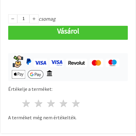
"Mentés"
gombra
kattintva.
csomag
Fogadja
Vásárol
el
mindet
Beállítások
Értékelje a terméket:
1 csillag
2 csillagok
3 csillagok
4 csillagok
5 csillagok
A terméket még nem értékelték.