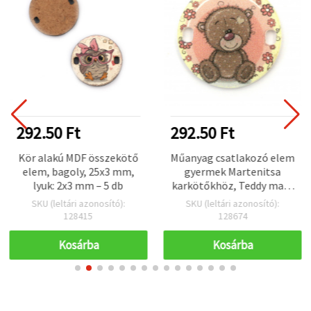
292.50 Ft
292.50 Ft
Kör alakú MDF összekötő
Műanyag csatlakozó elem
elem, bagoly, 25x3 mm,
gyermek Martenitsa
lyuk: 2x3 mm – 5 db
karkötőkhöz, Teddy maci,
25x2 mm, lyuk: 2x3 mm – 5
SKU (leltári azonosító):
SKU (leltári azonosító):
db
128415
128674
Kosárba
Kosárba