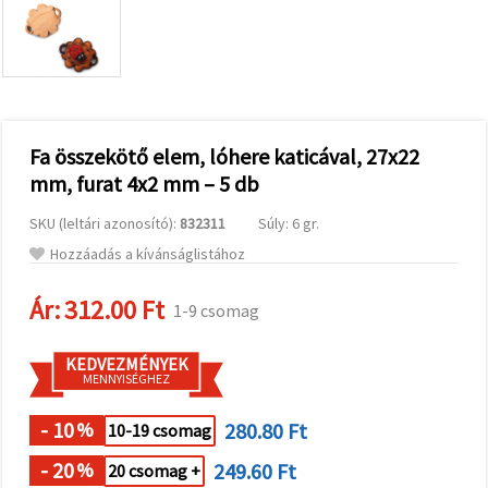
valamint
relevánsabb
tartalmat
és
hirdetéseket
jelenítsünk
meg,
beleértve
analitikai és
Fa összekötő elem, lóhere katicával, 27x22
marketingpartnereink
mm, furat 4x2 mm – 5 db
segítségével
is.
SKU (leltári azonosító):
832311
Súly: 6 gr.
Az "Összes
elfogadása"
Hozzáadás a kívánságlistához
gombra
kattintva
elfogadhatja
Ár:
312.00 Ft
1-9 csomag
az összes
sütit, vagy
a
KEDVEZMÉNYEK
Beállításokban
MENNYISÉGHEZ
megadhatja
preferenciáit
az adott
- 10
280.80 Ft
%
10-19 csomag
típusú sütik
kiválasztásával
- 20
249.60 Ft
%
20 csomag +
és a