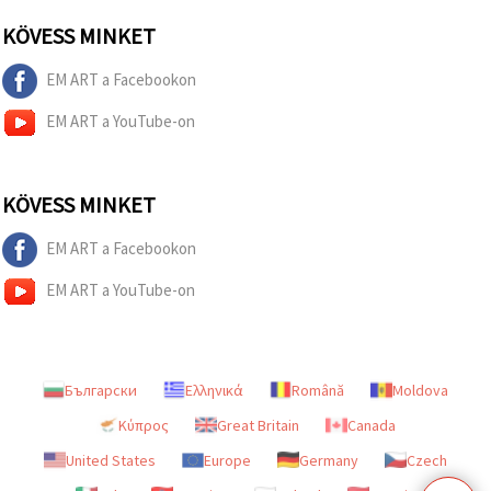
KÖVESS MINKET
EM ART a Facebookon
EM ART a YouTube-on
KÖVESS MINKET
EM ART a Facebookon
EM ART a YouTube-on
Български
Ελληνικά
Română
Moldova
Κύπρος
Great Britain
Canada
United States
Europe
Germany
Czech