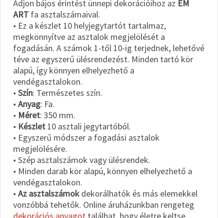
Adjon bájos érintést ünnepi dekorációihoz az
EM
ART
fa asztalszámaival.
• Ez a készlet 10 helyjegytartót tartalmaz,
megkönnyítve az asztalok megjelölését a
fogadásán. A számok 1-től 10-ig terjednek, lehetővé
téve az egyszerű ülésrendezést. Minden tartó kör
alapú, így könnyen elhelyezhető a
vendégasztalokon.
•
Szín
: Természetes szín.
•
Anyag
: Fa.
•
Méret
: 350 mm.
•
Készlet
10 asztali jegytartóból.
• Egyszerű módszer a fogadási asztalok
megjelölésére.
• Szép asztalszámok vagy ülésrendek.
• Minden darab kör alapú, könnyen elhelyezhető a
vendégasztalokon.
•
Az asztalszámok
dekorálhatók és más elemekkel
vonzóbbá tehetők. Online áruházunkban rengeteg
dekorációs anyagot
találhat, hogy életre keltse