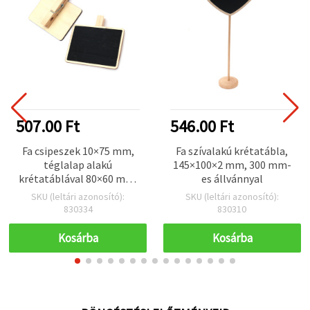
507.00 Ft
546.00 Ft
Fa csipeszek 10×75 mm,
Fa szívalakú krétatábla,
téglalap alakú
145×100×2 mm, 300 mm-
krétatáblával 80×60 mm,
es állvánnyal
fekete – 2 db
SKU (leltári azonosító):
SKU (leltári azonosító):
830334
830310
Kosárba
Kosárba