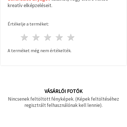
kreatív elképzeléseit.
Értékelje a terméket:
1 csillag
2 csillagok
3 csillagok
4 csillagok
5 csillagok
A terméket még nem értékelték.
VÁSÁRLÓI FOTÓK
Nincsenek feltöltött fényképek. (Képek feltöltéséhez
regisztrált felhasználónak kell lennie).