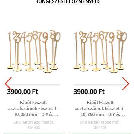
BÖNGÉSZÉSI ELŐZMÉNYEID
3900.00 Ft
3900.00 Ft
Fából készült
Fából készült
asztalszámok készlet 1–
asztalszámok készlet 1–
10, 350 mm – DIY és
10, 350 mm – DIY és
kreatív hobbi dekoráció
kreatív hobbi dekoráció
SKU (leltári azonosító):
SKU (leltári azonosító):
804403
804403