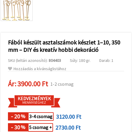
valamint
relevánsabb
tartalmat
és
hirdetéseket
jelenítsünk
meg,
beleértve
analitikai és
Fából készült asztalszámok készlet 1–10, 350
marketingpartnereink
mm – DIY és kreatív hobbi dekoráció
segítségével
is.
SKU (leltári azonosító):
804403
Súly: 180 gr.
Darab: 1
Az "Összes
elfogadása"
Hozzáadás a kívánságlistához
gombra
kattintva
elfogadhatja
Ár:
3900.00 Ft
1-2 csomag
az összes
sütit, vagy
a
KEDVEZMÉNYEK
Beállításokban
MENNYISÉGHEZ
megadhatja
preferenciáit
az adott
- 20
3120.00 Ft
%
3-4 csomag
típusú sütik
kiválasztásával
- 30
2730.00 Ft
%
5 csomag +
és a