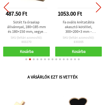
487.50 Ft
1053.00 Ft
Sötét fa óraalap
Fa ovális krétatábla
állvánnyal, 180×185 mm
akasztó kötéllel,
és 180×150 mm, vegyes
300×200×3 mm –
méretek
dekoráció, DIY, kézműves
SKU (leltári azonosító):
SKU (leltári azonosító):
803270
830305
Kosárba
Kosárba
A VÁSÁRLÓK EZT IS VETTÉK