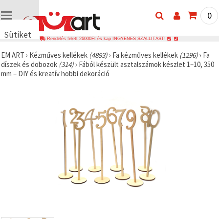
0
Sütiket
Rendelés felett 26000Ft és kap INGYENES SZÁLLÍTÁST!
használunk
EM ART
›
Kézműves kellékek
(4893)
›
Fa kézműves kellékek
(1296)
›
Fa
🍪 Cookie-
díszek és dobozok
(314)
›
Fából készült asztalszámok készlet 1–10, 350
kat és
mm – DIY és kreatív hobbi dekoráció
hasonló
technológiákat
használunk
annak
érdekében,
hogy
biztosítsuk
a weboldal
megfelelő
működését,
javítsuk az
Ön
felhasználói
élményét,
és az Ön
hozzájárulásával
elemezzük
a
forgalmat,