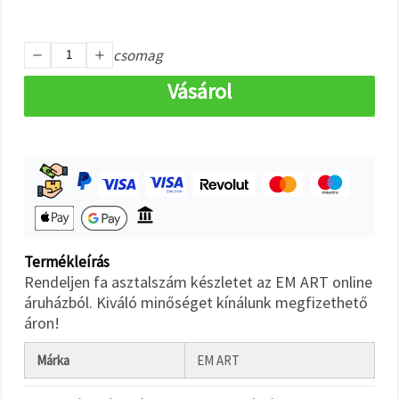
"Mentés"
gombra
kattintva.
csomag
Fogadja
Vásárol
el
mindet
Beállítások
Termékleírás
Rendeljen fa asztalszám készletet az EM ART online
áruházból. Kiváló minőséget kínálunk megfizethető
áron!
Márka
EM ART