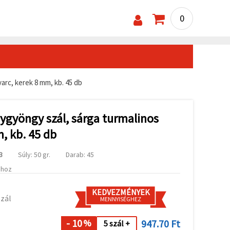
0
arc, kerek 8 mm, kb. 45 db
ygyöngy szál, sárga turmalinos
, kb. 45 db
3
Súly: 50 gr.
Darab: 45
ához
KEDVEZMÉNYEK
szál
MENNYISÉGHEZ
- 10
947.70 Ft
%
5 szál +