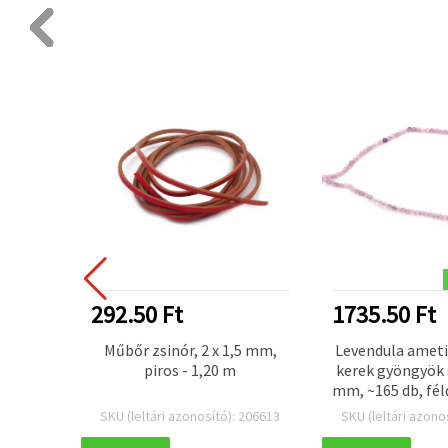
292.50 Ft
1735.50 Ft
őtoll
Műbőr zsinór, 2 x 1,5 mm,
Levendula ameti
l – 1,2
piros - 1,20 m
kerek gyöngyök 
mm
mm, ~165 db, fél
ékszerkész
 304431
SKU (leltári azonosító): 206613
SKU (leltári azono