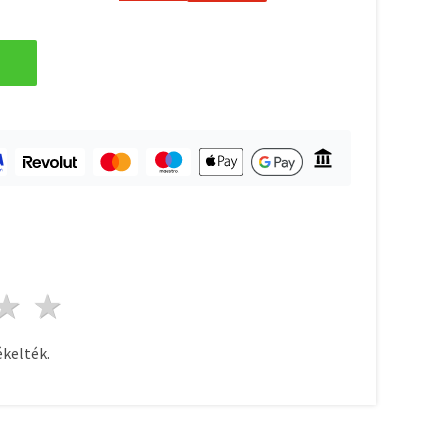
ag
sillagok
3 csillagok
4 csillagok
5 csillagok
kelték.