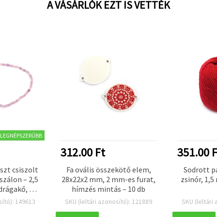
A VÁSÁRLÓK EZT IS VETTÉK
LEGNÉPSZERŰBB
312.00 Ft
351.00 F
szt csiszolt
Fa ovális összekötő elem,
Sodrott 
szálon – 2,5
28x22x2 mm, 2 mm-es furat,
zsinór, 1,5
drágakő, DIY
hímzés mintás – 10 db
ítéshez
sító): 149613
SKU (leltári azonosító): 121889
SKU (leltári