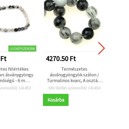
LEGNÉPSZERŰBB
 Ft
4270.50 Ft
tes félértékes
Természetes
arc ásványgyöngy
ásványgyöngyök szálon /
inőségű - 6 mm
Turmalinos kvarc, A osztály,
 kb. 67 szem,
kerek, 10 mm, ~40 db
 azonosító): 141452
SKU (leltári azonosító): 141454
készítéshez,
ötőkhöz és
Kosárba
láncokhoz