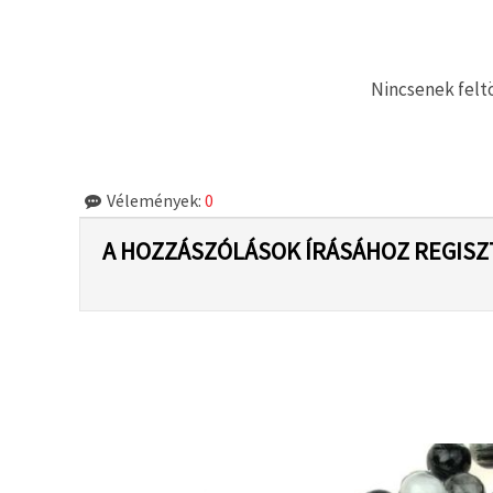
"Mentés"
gombra
kattintva.
Nincsenek feltö
Fogadja
el
mindet
Beállítások
Vélemények:
0
A HOZZÁSZÓLÁSOK ÍRÁSÁHOZ REGISZ