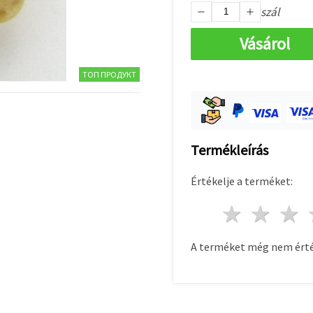
szál
Vásárol
ТОП ПРОДУКТ
Termékleírás
Értékelje a terméket:
1 csill
2 c
A terméket még nem érté