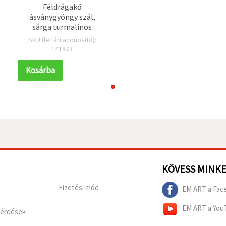
Féldrágakő
ásványgyöngy szál,
sárga turmalinos
kvarc, kerek 8 mm, kb.
SKU (leltári azonosító):
45 db
141873
Kosárba
KÖVESS MINK
Fizetési mód
EM ART a Fac
EM ART a You
Kérdések