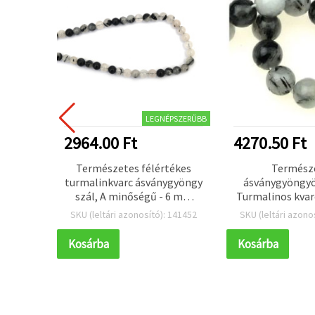
PSZERŰBB
LEGNÉPSZERŰBB
2964.00 Ft
4270.50 Ft
ágakő
Természetes félértékes
Termész
c
turmalinkvarc ásványgyöngy
ásványgyöngyö
kerek,
szál, A minőségű - 6 mm
Turmalinos kvarc
ségű, 8
kerek, kb. 67 szem,
kerek, 10 mm
 141453
SKU (leltári azonosító): 141452
SKU (leltári azono
l
ékszerkészítéshez,
karkötőkhöz és
Kosárba
Kosárba
nyakláncokhoz