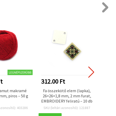
LEGNÉPSZERŰBB
t
312.00 Ft
1950
pamut makramé
Fa összekötő elem (lapka),
Li
 mm, piros – 50 g
26×26×1,8 mm, 2 mm furat,
ásv
EMBROIDERY feliratú – 10 db
telje
éks
 azonosító): 403286
SKU (leltári azonosító): 121887
SKU (l