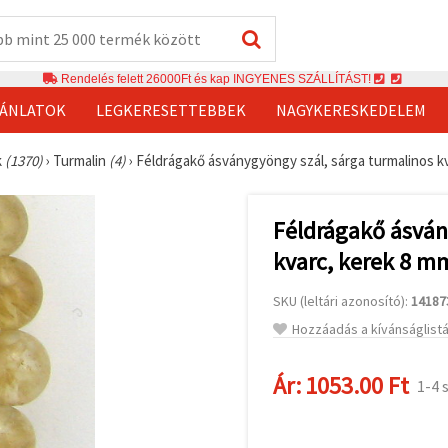
Rendelés felett 26000Ft és kap INGYENES SZÁLLÍTÁST!
JÁNLATOK
LEGKERESETTEBBEK
NAGYKERESKEDELEM
k
(1370)
›
Turmalin
(4)
›
Féldrágakő ásványgyöngy szál, sárga turmalinos kv
Féldrágakő ásván
kvarc, kerek 8 mm
SKU (leltári azonosító):
14187
Hozzáadás a kívánságlist
Ár:
1053.00 Ft
1-4 