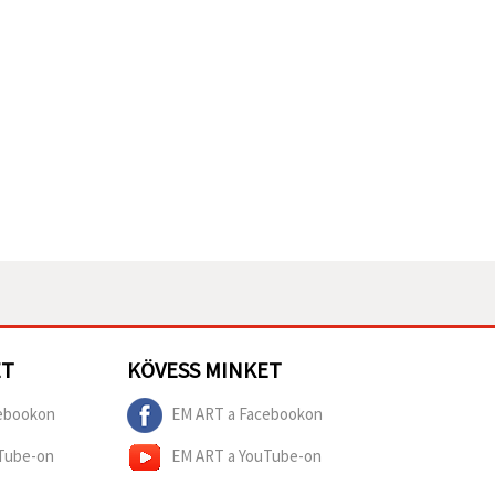
ET
KÖVESS MINKET
ebookon
EM ART a Facebookon
Tube-on
EM ART a YouTube-on