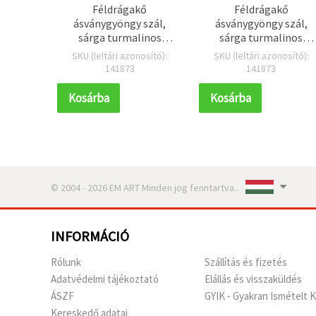
Féldrágakő
Féldrágakő
ásványgyöngy szál,
ásványgyöngy szál,
sárga turmalinos
sárga turmalinos
kvarc, kerek 8 mm, kb.
kvarc, kerek 8 mm, kb.
SKU (leltári azonosító):
SKU (leltári azonosító):
45 db
45 db
141873
141873
Kosárba
Kosárba
© 2004 - 2026 EM ART Minden jog fenntartva..
INFORMÁCIÓ
Rólunk
Szállítás és fizetés
Adatvédelmi tájékoztató
Elállás és visszaküldés
ÁSZF
GYIK - Gyakran Ismételt 
Kereskedő adatai