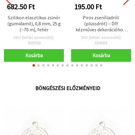
682.50 Ft
195.00 Ft
Szilikon elasztikus zsinór
Piros zseníliadrót
(gumidamil), 0,8 mm, 25 g
(plüssdrót) – DIY
(~70 m), fehér
kézműves dekorációhoz,
30 cm, 10 db
SKU (leltári azonosító):
SKU (leltári azonosító):
505500
504003
Kosárba
Kosárba
BÖNGÉSZÉSI ELŐZMÉNYEID