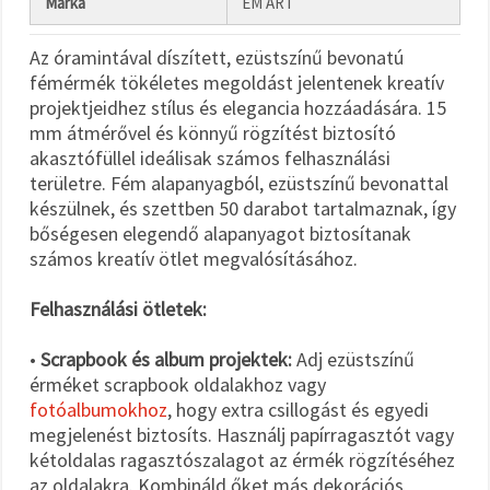
Márka
EM ART
Az óramintával díszített, ezüstszínű bevonatú
fémérmék tökéletes megoldást jelentenek kreatív
projektjeidhez stílus és elegancia hozzáadására. 15
mm átmérővel és könnyű rögzítést biztosító
akasztófüllel ideálisak számos felhasználási
területre. Fém alapanyagból, ezüstszínű bevonattal
készülnek, és szettben 50 darabot tartalmaznak, így
bőségesen elegendő alapanyagot biztosítanak
számos kreatív ötlet megvalósításához.
Felhasználási ötletek:
•
Scrapbook és album projektek:
Adj ezüstszínű
érméket scrapbook oldalakhoz vagy
fotóalbumokhoz
, hogy extra csillogást és egyedi
megjelenést biztosíts. Használj papírragasztót vagy
kétoldalas ragasztószalagot az érmék rögzítéséhez
az oldalakra. Kombináld őket más dekorációs