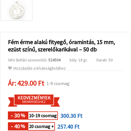
valamint
relevánsabb
tartalmat
és
hirdetéseket
jelenítsünk
meg,
beleértve
analitikai és
Fém érme alakú fityegő, óramintás, 15 mm,
marketingpartnereink
ezüst színű, szerelőkarikával – 50 db
segítségével
is.
SKU (leltári azonosító):
524504
Súly: 18 gr.
Darab: 50
Az "Összes
elfogadása"
Hozzáadás a kívánságlistához
gombra
kattintva
elfogadhatja
Ár:
429.00 Ft
1-9 csomag
az összes
sütit, vagy
a
KEDVEZMÉNYEK
Beállításokban
MENNYISÉGHEZ
megadhatja
preferenciáit
az adott
- 30
300.30 Ft
%
10-19 csomag
típusú sütik
kiválasztásával
- 40
257.40 Ft
%
20 csomag +
és a