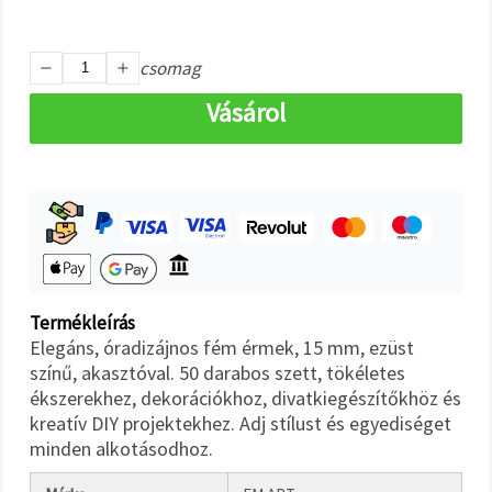
"Mentés"
gombra
kattintva.
csomag
Fogadja
Vásárol
el
mindet
Beállítások
Termékleírás
Elegáns, óradizájnos fém érmek, 15 mm, ezüst
színű, akasztóval. 50 darabos szett, tökéletes
ékszerekhez, dekorációkhoz, divatkiegészítőkhöz és
kreatív DIY projektekhez. Adj stílust és egyediséget
minden alkotásodhoz.