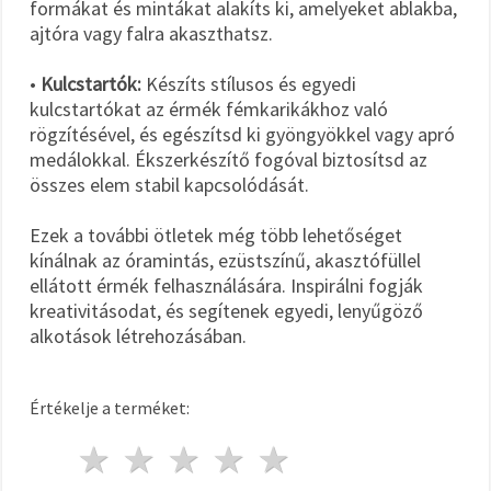
formákat és mintákat alakíts ki, amelyeket ablakba,
ajtóra vagy falra akaszthatsz.
•
Kulcstartók:
Készíts stílusos és egyedi
kulcstartókat az érmék fémkarikákhoz való
rögzítésével, és egészítsd ki gyöngyökkel vagy apró
medálokkal. Ékszerkészítő fogóval biztosítsd az
összes elem stabil kapcsolódását.
Ezek a további ötletek még több lehetőséget
kínálnak az óramintás, ezüstszínű, akasztófüllel
ellátott érmék felhasználására. Inspirálni fogják
kreativitásodat, és segítenek egyedi, lenyűgöző
alkotások létrehozásában.
Értékelje a terméket:
1 csillag
2 csillagok
3 csillagok
4 csillagok
5 csillagok