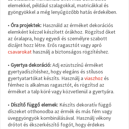
elemekkel, például szalagokkal, matricákkal és
gyöngyökkel a még lenyűgözőbb hatás érdekében.
•
Óra projektek:
Használd az érméket dekorációs
elemként kézzel készített órákhoz. Rögzítsd őket
az óralapra, hogy egyedi és személyre szabott
dizájnt hozz létre. Erős ragasztót vagy apró
csavarokat
használj a biztonságos rögzítéshez.
•
Gyertya dekoráció:
Adj ezüstszínű érméket
gyertyadíszítéshez, hogy elegáns és stílusos
gyertyatartókat készíts. Használj a
viaszhoz
és
fémhez is alkalmas ragasztót, és rögzítsd az
érméket a talp köré vagy közvetlenül a gyertyára.
•
Díszítő függő elemek:
Készíts dekoratív függő
díszeket otthonodba az érmék és más fém vagy
üveggyöngyök kombinálásával. Használj vékony
drótot és ékszerkészítő fogót, hogy érdekes