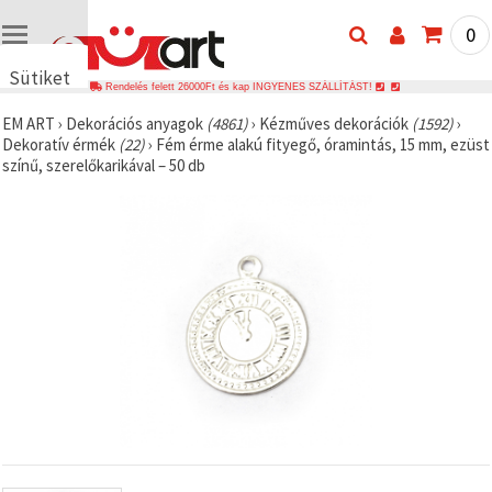
0
Sütiket
Rendelés felett 26000Ft és kap INGYENES SZÁLLÍTÁST!
használunk
EM ART
›
Dekorációs anyagok
(4861)
›
Kézműves dekorációk
(1592)
›
🍪 Cookie-
Dekoratív érmék
(22)
›
Fém érme alakú fityegő, óramintás, 15 mm, ezüst
kat és
színű, szerelőkarikával – 50 db
hasonló
technológiákat
használunk
annak
érdekében,
hogy
biztosítsuk
a weboldal
megfelelő
működését,
javítsuk az
Ön
felhasználói
élményét,
és az Ön
hozzájárulásával
elemezzük
a
forgalmat,