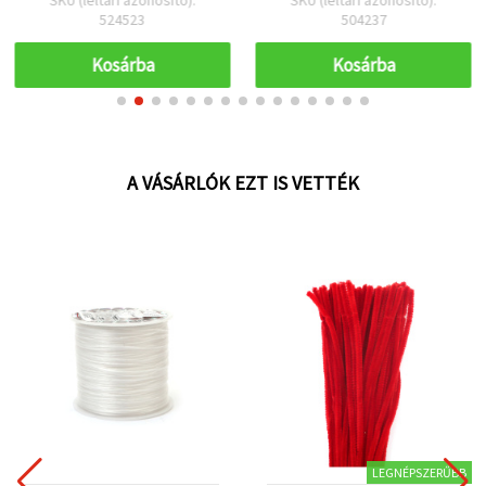
ruhákhoz és
524523
504237
dekorációhoz, 50 db
Kosárba
Kosárba
A VÁSÁRLÓK EZT IS VETTÉK
LEGNÉPSZERŰBB