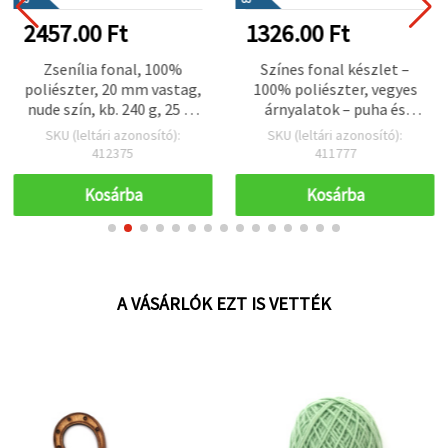
2457.00 Ft
1326.00 Ft
Zsenília fonal, 100%
Színes fonal készlet –
poliészter, 20 mm vastag,
100% poliészter, vegyes
nude szín, kb. 240 g, 25 m
árnyalatok – puha és
– ideális plüss kötéshez,
sokoldalú horgoló és
SKU (leltári azonosító):
SKU (leltári azonosító):
horgoláshoz és
kötő fonal, 12 db x 10 g
412375
411777
dekorációs kreatív
projektekhez
Kosárba
Kosárba
A VÁSÁRLÓK EZT IS VETTÉK