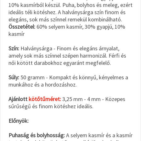
10% kasmírból készül. Puha, bolyhos és meleg, ezért
ideális téli kötéshez. A halványsárga szín finom és
elegáns, sok más színnel remekül kombinálható.
Összetétel:
60% selyem kasmír, 30% gyapjú, 10%
kasmír
Szín:
Halványsárga - Finom és elegáns árnyalat,
amely sok más színnel szépen harmonizál. Férfi és
női kötött darabokhoz egyaránt megfelelő.
Súly:
50 gramm - Kompakt és könnyű, kényelmes a
munkához és a hordozáshoz.
Ajánlott
kötőtűméret:
3,25 mm - 4 mm - Közepes
sűrűségű és finom kötéshez ideális.
Előnyök:
Puhaság és bolyhosság:
A selyem kasmír és a kasmír