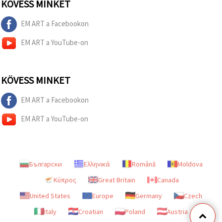
KÖVESS MINKET
EM ART a Facebookon
EM ART a YouTube-on
KÖVESS MINKET
EM ART a Facebookon
EM ART a YouTube-on
Български
Ελληνικά
Română
Moldova
Κύπρος
Great Britain
Canada
United States
Europe
Germany
Czech
Italy
Croatian
Poland
Austria