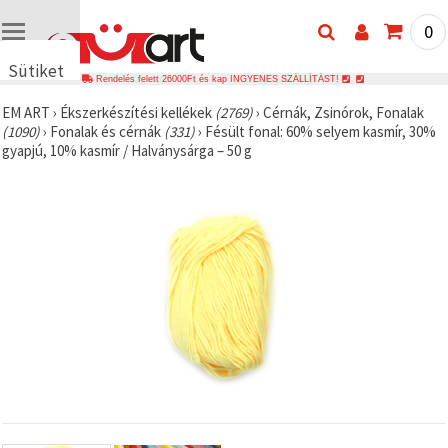
0
Sütiket
Rendelés felett 26000Ft és kap INGYENES SZÁLLÍTÁST!
használunk
EM ART
›
Ékszerkészítési kellékek
(2769)
›
Cérnák, Zsinórok, Fonalak
🍪 Cookie-
(1090)
›
Fonalak és cérnák
(331)
›
Fésült fonal: 60% selyem kasmír, 30%
kat és
gyapjú, 10% kasmír / Halványsárga – 50 g
hasonló
technológiákat
használunk
annak
érdekében,
hogy
biztosítsuk
a weboldal
megfelelő
működését,
javítsuk az
Ön
felhasználói
élményét,
és az Ön
hozzájárulásával
elemezzük
a
forgalmat,