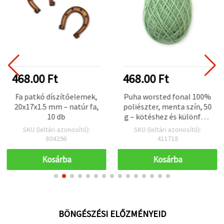
468.00 Ft
468.00 Ft
Fa patkó díszítőelemek,
Puha worsted fonal 100%
20x17x1.5 mm – natúr fa,
poliészter, menta szín, 50
10 db
g – kötéshez és különféle
kézműves projektekhez
SKU (leltári azonosító):
SKU (leltári azonosító):
804296
411718
Kosárba
Kosárba
BÖNGÉSZÉSI ELŐZMÉNYEID