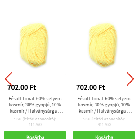
702.00 Ft
702.00 Ft
Fésült fonal: 60% selyem
Fésült fonal: 60% selyem
kasmír, 30% gyapjú, 10%
kasmír, 30% gyapjú, 10%
kasmír / Halványsárga –
kasmír / Halványsárga –
50 g
50 g
SKU (leltári azonosító):
SKU (leltári azonosító):
411760
411760
Kosárba
Kosárba