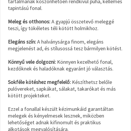
tartalmának köszönhetően rendkívül puha, kellemes
tapintású fonal.
Meleg és otthonos:
A gyapjú összetevő meleggé
teszi, így tökéletes téli kötött holmikhoz.
Elegáns szín:
A halványsárga finom, elegáns
megjelenést ad, és stílusossá tesz bármilyen kötést.
Könnyű vele dolgozni:
Könnyen kezelhető fonal,
kezdőknek és haladóknak egyaránt jó választás.
Sokféle kötéshez megfelelő:
Készíthetsz belőle
pulóvereket, sapkákat, sálakat, takarókat és más
kötött projekteket.
Ezzel a fonallal készült kézimunkáid garantáltan
melegek és kényelmesek lesznek, miközben
lehetőséget adnak kifinomult és praktikus
alkotások megvalósítására.