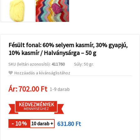
valamint
relevánsabb
tartalmat
és
hirdetéseket
jelenítsünk
meg,
beleértve
analitikai és
Fésült fonal: 60% selyem kasmír, 30% gyapjú,
marketingpartnereink
10% kasmír / Halványsárga – 50 g
segítségével
is.
SKU (leltári azonosító):
411760
Súly: 50 gr.
Az "Összes
elfogadása"
Hozzáadás a kívánságlistához
gombra
kattintva
elfogadhatja
Ár:
702.00 Ft
1-9 darab
az összes
sütit, vagy
a
KEDVEZMÉNYEK
Beállításokban
MENNYISÉGHEZ
megadhatja
preferenciáit
az adott
- 10
631.80 Ft
%
10 darab +
típusú sütik
kiválasztásával
és a