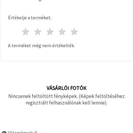
Értékelje a terméket:
1 csillag
2 csillagok
3 csillagok
4 csillagok
5 csillagok
A terméket még nem értékelték.
VÁSÁRLÓI FOTÓK
Nincsenek feltöltött fényképek. (Képek feltöltéséhez
regisztrált felhasználónak kell lennie).
Vélemények:
0