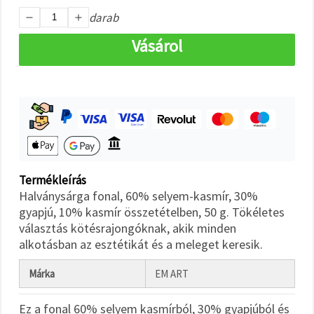
"Mentés"
gombra
darab
kattintva.
Vásárol
Fogadja
el
mindet
Beállítások
Termékleírás
Halványsárga fonal, 60% selyem-kasmír, 30%
gyapjú, 10% kasmír összetételben, 50 g. Tökéletes
választás kötésrajongóknak, akik minden
alkotásban az esztétikát és a meleget keresik.
Márka
EM ART
Ez a fonal 60% selyem kasmírból, 30% gyapjúból és