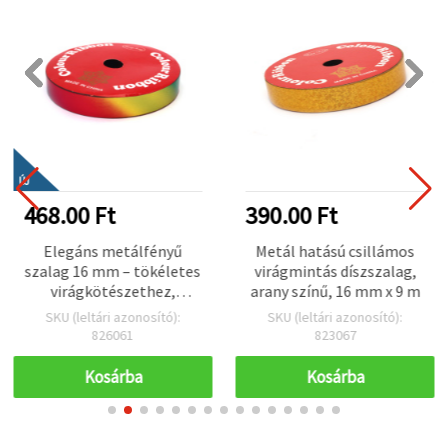
ÚJ
468.00 Ft
390.00 Ft
Elegáns metálfényű
Metál hatású csillámos
szalag 16 mm – tökéletes
virágmintás díszszalag,
virágkötészethez,
arany színű, 16 mm x 9 m
dekorációhoz és
SKU (leltári azonosító):
SKU (leltári azonosító):
ajándékcsomagoláshoz
826061
823067
~9 m
Kosárba
Kosárba