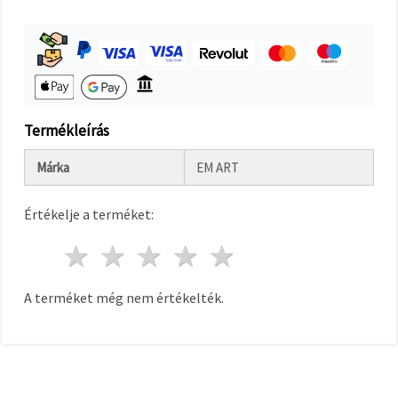
"Mentés"
gombra
kattintva.
Fogadja
el
mindet
Termékleírás
Beállítások
Márka
EM ART
Értékelje a terméket:
1 csillag
2 csillagok
3 csillagok
4 csillagok
5 csillagok
A terméket még nem értékelték.