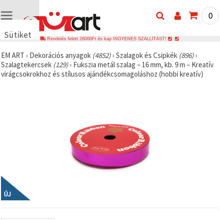
0
Sütiket
Rendelés felett 26000Ft és kap INGYENES SZÁLLÍTÁST!
használunk
EM ART
›
Dekorációs anyagok
(4852)
›
Szalagok és Csipkék
(896)
›
🍪 Cookie-
Szalagtekercsek
(129)
›
Fukszia metál szalag – 16 mm, kb. 9 m – Kreatív
kat és
virágcsokrokhoz és stílusos ajándékcsomagoláshoz (hobbi kreatív)
hasonló
technológiákat
használunk
annak
érdekében,
hogy
biztosítsuk
a weboldal
megfelelő
működését,
javítsuk az
Ön
felhasználói
élményét,
és az Ön
hozzájárulásával
ÚJ
elemezzük
a
forgalmat,