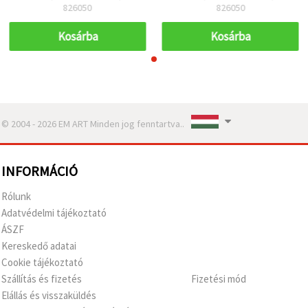
ajándékcsomagoláshoz
ajándékcsomagoláshoz
826050
826050
(hobbi kreatív)
(hobbi kreatív)
Kosárba
Kosárba
© 2004 - 2026 EM ART Minden jog fenntartva..
INFORMÁCIÓ
Rólunk
Adatvédelmi tájékoztató
ÁSZF
Kereskedő adatai
Cookie tájékoztató
Szállítás és fizetés
Fizetési mód
Elállás és visszaküldés