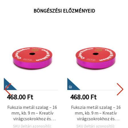
BÖNGÉSZÉSI ELŐZMÉNYEID
ÚJ
ÚJ
468.00 Ft
468.00 Ft
Fukszia metál szalag – 16
Fukszia metál szalag – 16
mm, kb. 9 m – Kreatív
mm, kb. 9 m – Kreatív
virágcsokrokhoz és
virágcsokrokhoz és
stílusos
stílusos
SKU (leltári azonosító):
SKU (leltári azonosító):