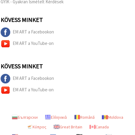
GYIK - Gyakran Ismételt Kérdések
KÖVESS MINKET
EM ART a Facebookon
EM ART a YouTube-on
KÖVESS MINKET
EM ART a Facebookon
EM ART a YouTube-on
Български
Ελληνικά
Română
Moldova
Κύπρος
Great Britain
Canada