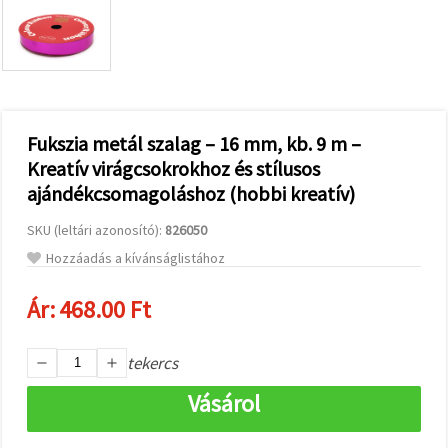
valamint
relevánsabb
tartalmat
és
hirdetéseket
jelenítsünk
meg,
beleértve
analitikai és
Fukszia metál szalag – 16 mm, kb. 9 m –
marketingpartnereink
Kreatív virágcsokrokhoz és stílusos
segítségével
is.
ajándékcsomagoláshoz (hobbi kreatív)
Az "Összes
elfogadása"
SKU (leltári azonosító):
826050
gombra
kattintva
Hozzáadás a kívánságlistához
elfogadhatja
az összes
Ár:
468.00 Ft
sütit, vagy
a
Beállításokban
megadhatja
tekercs
preferenciáit
az adott
Vásárol
típusú sütik
kiválasztásával
és a