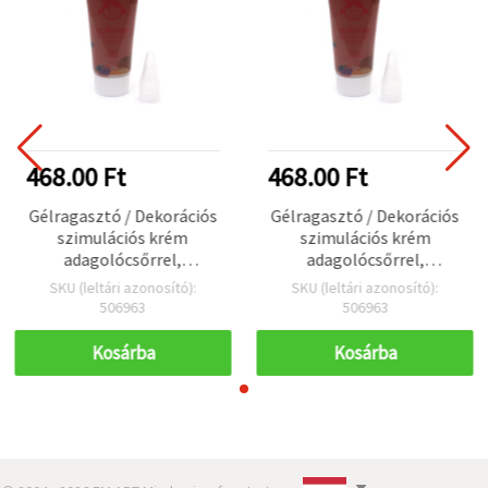
468.00 Ft
468.00 Ft
Gélragasztó / Dekorációs
Gélragasztó / Dekorációs
szimulációs krém
szimulációs krém
adagolócsőrrel,
adagolócsőrrel,
cserépvörös, 50 ml
cserépvörös, 50 ml
SKU (leltári azonosító):
SKU (leltári azonosító):
506963
506963
Kosárba
Kosárba