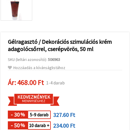
valamint
relevánsabb
tartalmat
és
hirdetéseket
jelenítsünk
meg,
beleértve
analitikai és
Gélragasztó / Dekorációs szimulációs krém
marketingpartnereink
adagolócsőrrel, cserépvörös, 50 ml
segítségével
is.
SKU (leltári azonosító):
506963
Az "Összes
elfogadása"
Hozzáadás a kívánságlistához
gombra
kattintva
elfogadhatja
Ár:
468.00 Ft
1-4 darab
az összes
sütit, vagy
a
KEDVEZMÉNYEK
Beállításokban
MENNYISÉGHEZ
megadhatja
preferenciáit
az adott
- 30
327.60 Ft
%
5-9 darab
típusú sütik
kiválasztásával
- 50
234.00 Ft
%
10 darab +
és a