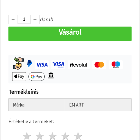
"Mentés"
gombra
kattintva.
darab
Fogadja
Vásárol
el
mindet
Beállítások
Termékleírás
Márka
EM ART
Értékelje a terméket:
1 csillag
2 csillagok
3 csillagok
4 csillagok
5 csillagok