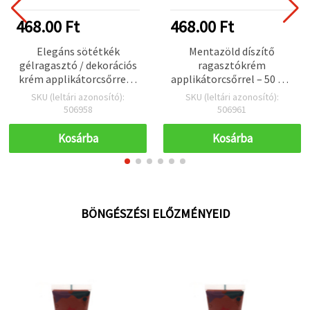
468.00 Ft
468.00 Ft
Elegáns sötétkék
Mentazöld díszítő
gélragasztó / dekorációs
ragasztókrém
krém applikátorcsőrrel –
applikátorcsőrrel – 50 ml,
50 ml
DIY és kreatív hobby
SKU (leltári azonosító):
SKU (leltári azonosító):
projektekhez
506958
506961
Kosárba
Kosárba
BÖNGÉSZÉSI ELŐZMÉNYEID