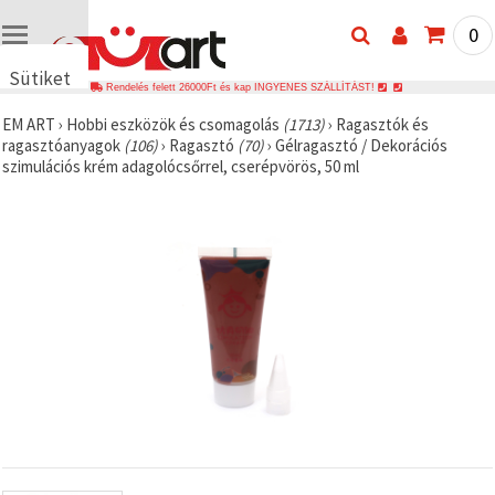
0
Sütiket
Rendelés felett 26000Ft és kap INGYENES SZÁLLÍTÁST!
használunk
EM ART
›
Hobbi eszközök és csomagolás
(1713)
›
Ragasztók és
🍪 Cookie-
ragasztóanyagok
(106)
›
Ragasztó
(70)
›
Gélragasztó / Dekorációs
kat és
szimulációs krém adagolócsőrrel, cserépvörös, 50 ml
hasonló
technológiákat
használunk
annak
érdekében,
hogy
biztosítsuk
a weboldal
megfelelő
működését,
javítsuk az
Ön
felhasználói
élményét,
és az Ön
hozzájárulásával
elemezzük
a
forgalmat,