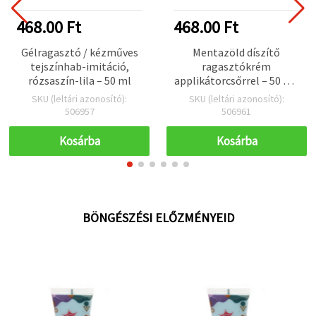
468.00 Ft
468.00 Ft
Gélragasztó / kézműves
Mentazöld díszítő
tejszínhab-imitáció,
ragasztókrém
rózsaszín-lila – 50 ml
applikátorcsőrrel – 50 ml,
DIY és kreatív hobby
SKU (leltári azonosító):
SKU (leltári azonosító):
projektekhez
506957
506961
Kosárba
Kosárba
BÖNGÉSZÉSI ELŐZMÉNYEID