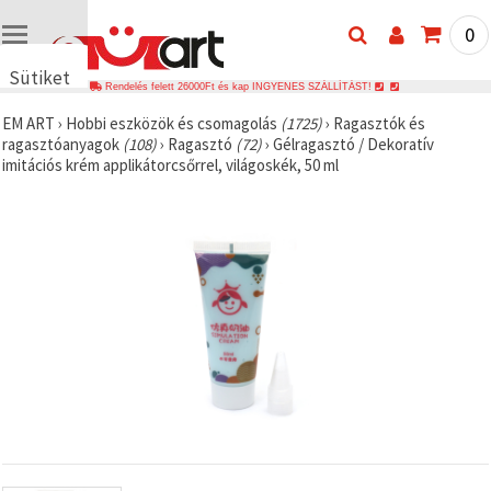
0
Sütiket
Rendelés felett 26000Ft és kap INGYENES SZÁLLÍTÁST!
használunk
EM ART
›
Hobbi eszközök és csomagolás
(1725)
›
Ragasztók és
🍪 Cookie-
ragasztóanyagok
(108)
›
Ragasztó
(72)
›
Gélragasztó / Dekoratív
kat és
imitációs krém applikátorcsőrrel, világoskék, 50 ml
hasonló
technológiákat
használunk
annak
érdekében,
hogy
biztosítsuk
a weboldal
megfelelő
működését,
javítsuk az
Ön
felhasználói
élményét,
és az Ön
hozzájárulásával
elemezzük
a
forgalmat,