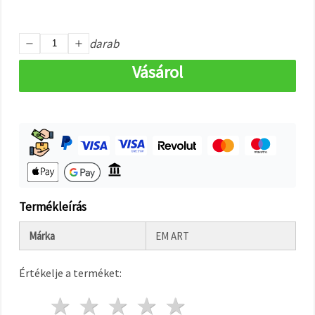
"Mentés"
gombra
kattintva.
darab
Fogadja
Vásárol
el
mindet
Beállítások
Termékleírás
Márka
EM ART
Értékelje a terméket:
1 csillag
2 csillagok
3 csillagok
4 csillagok
5 csillagok