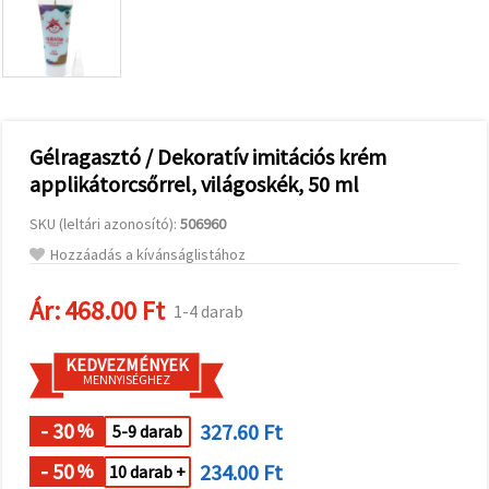
valamint
relevánsabb
tartalmat
és
hirdetéseket
jelenítsünk
meg,
beleértve
analitikai és
Gélragasztó / Dekoratív imitációs krém
marketingpartnereink
applikátorcsőrrel, világoskék, 50 ml
segítségével
is.
SKU (leltári azonosító):
506960
Az "Összes
elfogadása"
Hozzáadás a kívánságlistához
gombra
kattintva
elfogadhatja
Ár:
468.00 Ft
1-4 darab
az összes
sütit, vagy
a
KEDVEZMÉNYEK
Beállításokban
MENNYISÉGHEZ
megadhatja
preferenciáit
az adott
- 30
327.60 Ft
%
5-9 darab
típusú sütik
kiválasztásával
- 50
234.00 Ft
%
10 darab +
és a