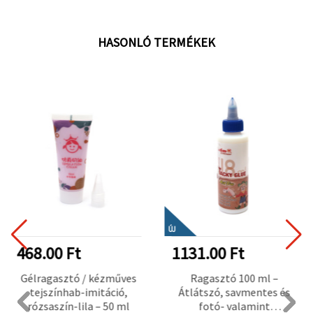
HASONLÓ TERMÉKEK
ÚJ
468.00 Ft
1131.00 Ft
Gélragasztó / kézműves
Ragasztó 100 ml –
tejszínhab-imitáció,
Átlátszó, savmentes és
rózsaszín-lila – 50 ml
fotó- valamint