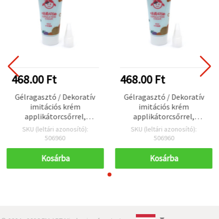
468.00 Ft
468.00 Ft
Gélragasztó / Dekoratív
Gélragasztó / Dekoratív
imitációs krém
imitációs krém
applikátorcsőrrel,
applikátorcsőrrel,
világoskék, 50 ml
világoskék, 50 ml
SKU (leltári azonosító):
SKU (leltári azonosító):
506960
506960
Kosárba
Kosárba