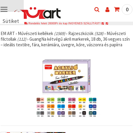
0
Sütiket
Rendelés felett 26000Ft és kap INGYENES SZÁLLÍTÁST!
használunk
EM ART
›
Művészeti kellékek
(1569)
›
Rajzeszközök
(528)
›
Művészeti
🍪 Cookie-
filctollak
(112)
›
GuangNa kétvégű akril markerek, 18 db, 36 vegyes szín
kat és
– ideális textilre, fára, kerámiára, üvegre, kőre, vászonra és papírra
hasonló
technológiákat
használunk
annak
érdekében,
hogy
biztosítsuk
a weboldal
megfelelő
működését,
javítsuk az
Ön
felhasználói
élményét,
és az Ön
hozzájárulásával
elemezzük
a
forgalmat,