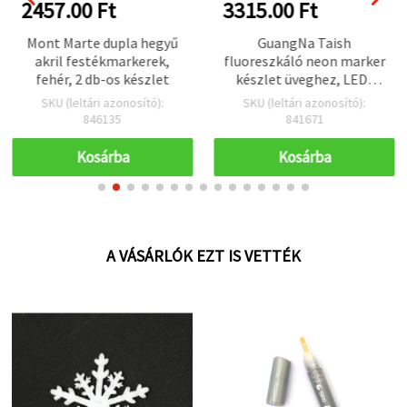
2457.00 Ft
3315.00 Ft
Mont Marte dupla hegyű
GuangNa Taish
akril festékmarkerek,
fluoreszkáló neon marker
fehér, 2 db-os készlet
készlet üveghez, LED-
kijelzőkhöz és
SKU (leltári azonosító):
SKU (leltári azonosító):
fehértáblához – 8 vegyes
846135
841671
szín (piros, narancs,
sárga, zöld, kék, lila,
Kosárba
Kosárba
rózsaszín, fehér), 5 mm-
es vésőhegy
A VÁSÁRLÓK EZT IS VETTÉK