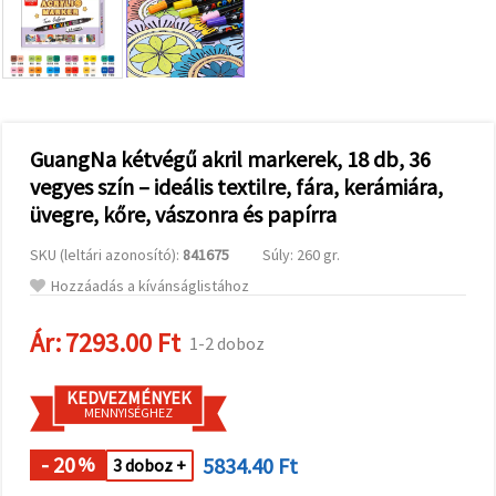
valamint
relevánsabb
tartalmat
és
hirdetéseket
jelenítsünk
meg,
beleértve
analitikai és
GuangNa kétvégű akril markerek, 18 db, 36
marketingpartnereink
vegyes szín – ideális textilre, fára, kerámiára,
segítségével
is.
üvegre, kőre, vászonra és papírra
Az "Összes
elfogadása"
SKU (leltári azonosító):
841675
Súly: 260 gr.
gombra
kattintva
Hozzáadás a kívánságlistához
elfogadhatja
az összes
Ár:
7293.00 Ft
sütit, vagy
1-2 doboz
a
Beállításokban
megadhatja
KEDVEZMÉNYEK
preferenciáit
MENNYISÉGHEZ
az adott
típusú sütik
- 20
5834.40 Ft
kiválasztásával
%
3 doboz +
és a