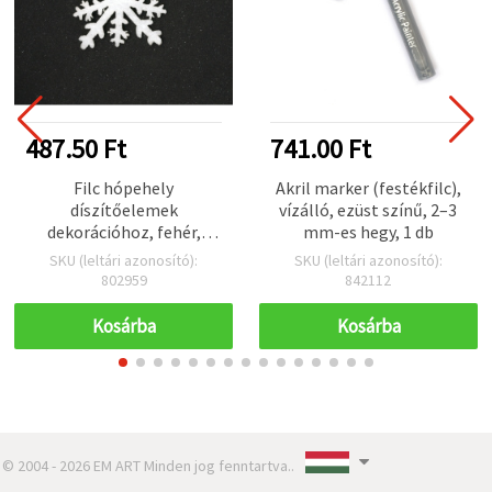
487.50 Ft
741.00 Ft
Filc hópehely
Akril marker (festékfilc),
díszítőelemek
vízálló, ezüst színű, 2–3
dekorációhoz, fehér,
mm-es hegy, 1 db
51x51 mm - 10 db
SKU (leltári azonosító):
SKU (leltári azonosító):
802959
842112
Kosárba
Kosárba
© 2004 - 2026 EM ART Minden jog fenntartva..