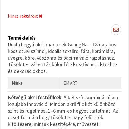
"Mentés"
gombra
kattintva.
Nincs raktáron:
Fogadja
el
Termékleírás
mindet
Dupla hegyű akril markerek GuangNa – 18 darabos
Beállítások
készlet 36 színnel, ideális textilre, fára, kerámiára,
üvegre, kőre, vászonra és papírra való rajzoláshoz.
Tökéletes választás különféle kreatív projektekhez
és dekorációkhoz.
Márka
EM ART
Kétvégű akril festőfilcek
: A két szín kombinációja a
legújabb innováció. Minden akril filc két különböző
színt és rugalmas, 1–6 mm-es hegyet tartalmaz. Az
ecset formájú hegy tökéletes nagy felületek
kitöltésére, minták készítésére, művészeti