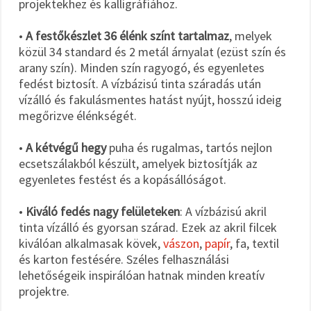
projektekhez és kalligráfiához.
•
A festőkészlet 36 élénk színt tartalmaz
, melyek
közül 34 standard és 2 metál árnyalat (ezüst szín és
arany szín). Minden szín ragyogó, és egyenletes
fedést biztosít. A vízbázisú tinta száradás után
vízálló és fakulásmentes hatást nyújt, hosszú ideig
megőrizve élénkségét.
•
A kétvégű hegy
puha és rugalmas, tartós nejlon
ecsetszálakból készült, amelyek biztosítják az
egyenletes festést és a kopásállóságot.
•
Kiváló fedés nagy felületeken
: A vízbázisú akril
tinta vízálló és gyorsan szárad. Ezek az akril filcek
kiválóan alkalmasak kövek,
vászon
,
papír
, fa, textil
és karton festésére. Széles felhasználási
lehetőségeik inspirálóan hatnak minden kreatív
projektre.