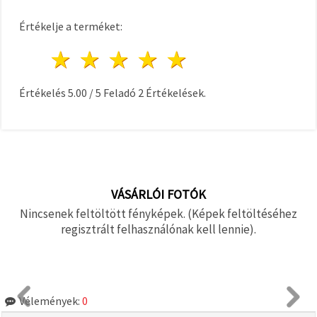
Értékelje a terméket:
1 csillag
2 csillagok
3 csillagok
4 csillagok
5 csillagok
Értékelés
5.00
/
5
Feladó
2
Értékelések.
VÁSÁRLÓI FOTÓK
Nincsenek feltöltött fényképek. (Képek feltöltéséhez
regisztrált felhasználónak kell lennie).
Vélemények:
0