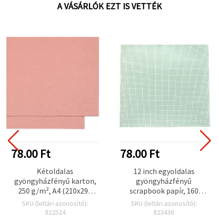
A VÁSÁRLÓK EZT IS VETTÉK
78.00 Ft
78.00 Ft
Kétoldalas
12 inch egyoldalas
gyöngyházfényű karton,
gyöngyházfényű
250 g/m², A4 (210x297
scrapbook papír, 160
mm), rózsaszín - 1 db
g/m² (30,5 x 30,5 cm) - 1 ív
SKU (leltári azonosító):
SKU (leltári azonosító):
822524
823436