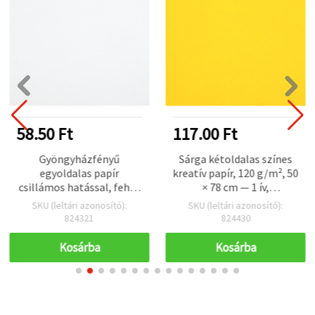
58.50 Ft
117.00 Ft
Gyöngyházfényű
Sárga kétoldalas színes
egyoldalas papír
kreatív papír, 120 g/m², 50
csillámos hatással, fehér
× 78 cm — 1 ív,
– 120 g/m², A4 – 1 lap
scrapbookhoz,
SKU (leltári azonosító):
SKU (leltári azonosító):
képeslapkészítéshez,
824321
824430
origamihoz és DIY
projektekhez
Kosárba
Kosárba