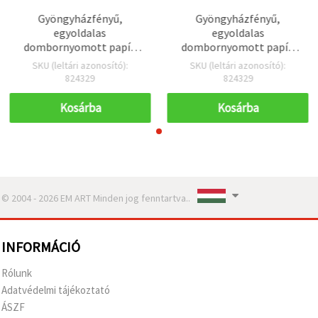
Gyöngyházfényű,
Gyöngyházfényű,
egyoldalas
egyoldalas
dombornyomott papír,
dombornyomott papír,
120 g/m², A4 (297×210
120 g/m², A4 (297×210
SKU (leltári azonosító):
SKU (leltári azonosító):
mm), elefántcsont – 1 db
mm), elefántcsont – 1 db
824329
824329
Kosárba
Kosárba
© 2004 - 2026 EM ART Minden jog fenntartva..
INFORMÁCIÓ
Rólunk
Adatvédelmi tájékoztató
ÁSZF