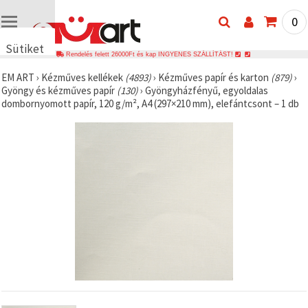
0
Sütiket
Rendelés felett 26000Ft és kap INGYENES SZÁLLÍTÁST!
használunk
EM ART
›
Kézműves kellékek
(4893)
›
Kézműves papír és karton
(879)
›
🍪 Cookie-
Gyöngy és kézműves papír
(130)
›
Gyöngyházfényű, egyoldalas
kat és
dombornyomott papír, 120 g/m², A4 (297×210 mm), elefántcsont – 1 db
hasonló
technológiákat
használunk
annak
érdekében,
hogy
biztosítsuk
a weboldal
megfelelő
működését,
javítsuk az
Ön
felhasználói
élményét,
és az Ön
hozzájárulásával
elemezzük
a
forgalmat,