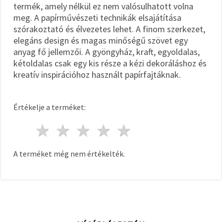
termék, amely nélkül ez nem valósulhatott volna
meg. A papírművészeti technikák elsajátítása
szórakoztató és élvezetes lehet. A finom szerkezet,
elegáns design és magas minőségű szövet egy
anyag fő jellemzői. A gyöngyház, kraft, egyoldalas,
kétoldalas csak egy kis része a kézi dekoráláshoz és
kreatív inspirációhoz használt papírfajtáknak.
Értékelje a terméket:
1 csillag
2 csillagok
3 csillagok
4 csillagok
5 csillagok
A terméket még nem értékelték.