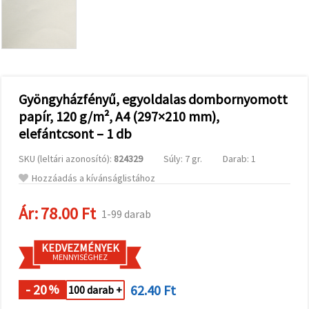
valamint
relevánsabb
tartalmat
és
hirdetéseket
jelenítsünk
meg,
beleértve
analitikai és
Gyöngyházfényű, egyoldalas dombornyomott
marketingpartnereink
papír, 120 g/m², A4 (297×210 mm),
segítségével
is.
elefántcsont – 1 db
Az "Összes
elfogadása"
SKU (leltári azonosító):
824329
Súly: 7 gr.
Darab: 1
gombra
kattintva
Hozzáadás a kívánságlistához
elfogadhatja
az összes
Ár:
78.00 Ft
sütit, vagy
1-99 darab
a
Beállításokban
megadhatja
KEDVEZMÉNYEK
preferenciáit
MENNYISÉGHEZ
az adott
típusú sütik
- 20
62.40 Ft
kiválasztásával
%
100 darab +
és a