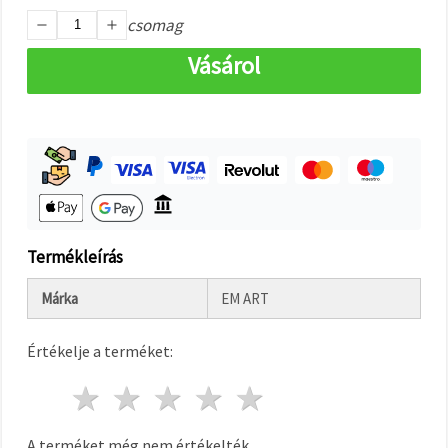
"Mentés"
gombra
csomag
kattintva.
Vásárol
Fogadja
el
mindet
Beállítások
Termékleírás
Márka
EM ART
Értékelje a terméket:
1 csillag
2 csillagok
3 csillagok
4 csillagok
5 csillagok
A terméket még nem értékelték.