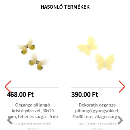
HASONLÓ TERMÉKEK
468.00 Ft
390.00 Ft
Organza pillangó
Dekoratív organza
kristálydísszel, 30x20
pillangó gyöngyökkel,
mm, fehér és sárga – 5 db
45x30 mm, világossárga -
4 db
SKU (leltári azonosító):
SKU (leltári azonosító):
416422
416382