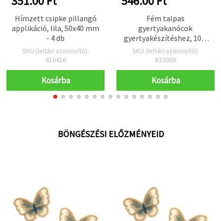
351.00 Ft
546.00 Ft
Hímzett csipke pillangó
Fém talpas
applikáció, lila, 50x40 mm
gyertyakanócok
- 4 db
gyertyakészítéshez, 10 ×
0,4 cm, 10 db-os csomag
SKU (leltári azonosító):
SKU (leltári azonosító):
416416
833009
Kosárba
Kosárba
BÖNGÉSZÉSI ELŐZMÉNYEID