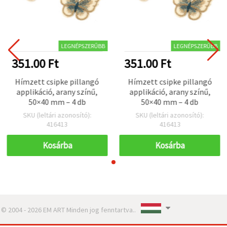
LEGNÉPSZERŰBB
LEGNÉPSZERŰBB
351.00 Ft
351.00 Ft
Hímzett csipke pillangó
Hímzett csipke pillangó
applikáció, arany színű,
applikáció, arany színű,
50×40 mm – 4 db
50×40 mm – 4 db
SKU (leltári azonosító):
SKU (leltári azonosító):
416413
416413
Kosárba
Kosárba
© 2004 - 2026 EM ART Minden jog fenntartva..