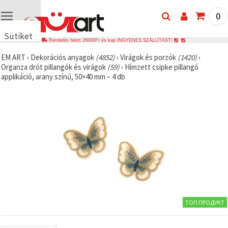
0
Sütiket
Rendelés felett 26000Ft és kap INGYENES SZÁLLÍTÁST!
használunk
EM ART
›
Dekorációs anyagok
(4852)
›
Virágok és porzók
(1420)
›
🍪 Cookie-
Organza drót pillangók és virágok
(59)
›
Hímzett csipke pillangó
kat és
applikáció, arany színű, 50×40 mm – 4 db
hasonló
technológiákat
használunk
annak
érdekében,
hogy
biztosítsuk
a weboldal
megfelelő
működését,
javítsuk az
Ön
felhasználói
élményét,
és az Ön
hozzájárulásával
ТОП ПРОДУКТ
elemezzük
a
forgalmat,