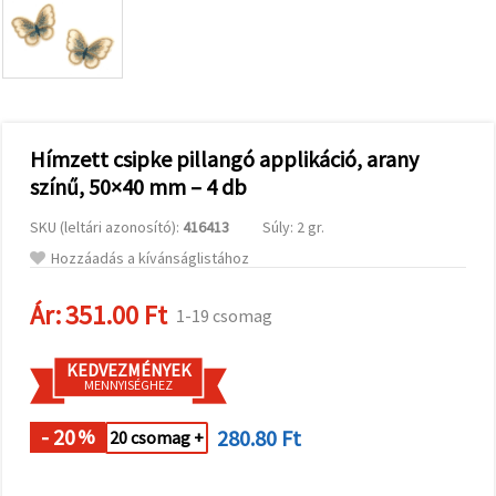
valamint
relevánsabb
tartalmat
és
hirdetéseket
jelenítsünk
meg,
beleértve
analitikai és
Hímzett csipke pillangó applikáció, arany
marketingpartnereink
színű, 50×40 mm – 4 db
segítségével
is.
SKU (leltári azonosító):
416413
Súly: 2 gr.
Az "Összes
elfogadása"
Hozzáadás a kívánságlistához
gombra
kattintva
elfogadhatja
Ár:
351.00 Ft
1-19 csomag
az összes
sütit, vagy
a
KEDVEZMÉNYEK
Beállításokban
MENNYISÉGHEZ
megadhatja
preferenciáit
az adott
- 20
280.80 Ft
%
20 csomag +
típusú sütik
kiválasztásával
és a