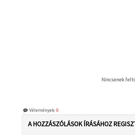
"Mentés"
gombra
kattintva.
Fogadja
el
mindet
Beállítások
Nincsenek feltö
Vélemények:
0
A HOZZÁSZÓLÁSOK ÍRÁSÁHOZ REGISZ