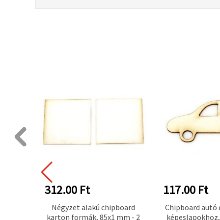
312.00 Ft
117.00 Ft
pboard
Négyzet alakú chipboard
Chipboard autó 
shez,
karton formák, 85x1 mm - 2
képeslapokhoz,