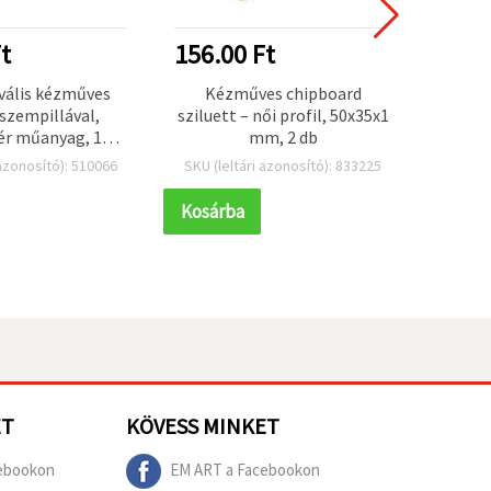
t
156.00 Ft
390.
vális kézműves
Kézműves chipboard
Feh
szempillával,
sziluett – női profil, 50x35x1
ró
ér műanyag, 11 ×
mm, 2 db
rögz
0 db – gyerek
 azonosító): 510066
SKU (leltári azonosító): 833225
SKU (l
műves, DIY, baba-
k készítéshez
Kosárba
Kosár
ET
KÖVESS MINKET
ebookon
EM ART a Facebookon