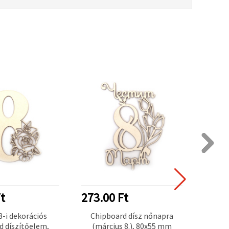
t
273.00 Ft
468.
8-i dekorációs
Chipboard dísz nőnapra
Kézműv
d díszítőelem,
(március 8.), 80x55 mm
„Boldo