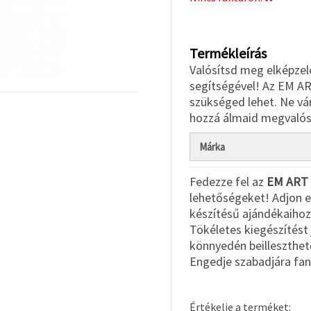
Termékleírás
Valósítsd meg elképzel
segítségével! Az EM ART
szükséged lehet. Ne vár
hozzá álmaid megvalós
Márka
Fedezze fel az
EM ART
lehetőségeket! Adjon eg
készítésű ajándékaihoz,
Tökéletes kiegészítést
könnyedén beilleszthet
Engedje szabadjára fan
Értékelje a terméket: