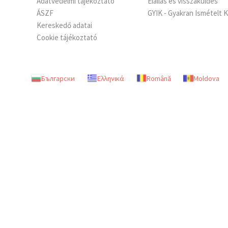
Adatvédelmi tájékoztató
Elállás és visszaküldés
ÁSZF
GYIK - Gyakran Ismételt 
Kereskedő adatai
Cookie tájékoztató
Български
Ελληνικά
Română
Moldova