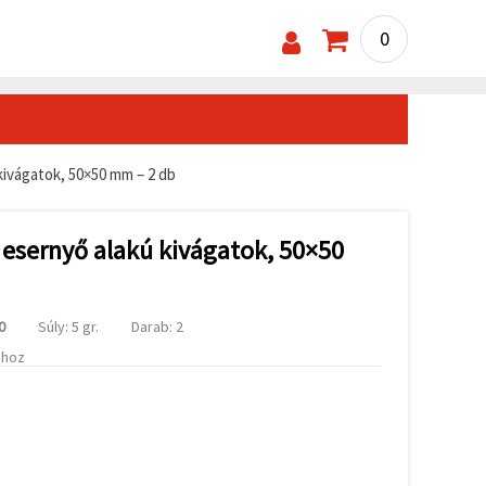
0
ivágatok, 50×50 mm – 2 db
esernyő alakú kivágatok, 50×50
0
Súly: 5 gr.
Darab: 2
ához