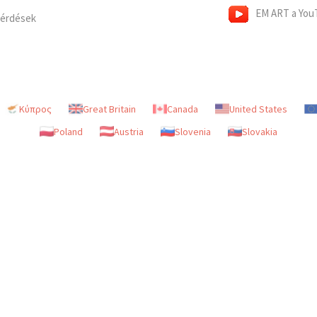
EM ART a You
Kérdések
Κύπρος
Great Britain
Canada
United States
Poland
Austria
Slovenia
Slovakia