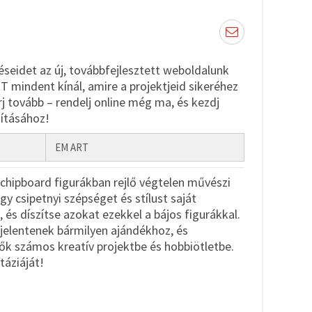
éseidet az új, továbbfejlesztett weboldalunk
 mindent kínál, amire a projektjeid sikeréhez
j tovább – rendelj online még ma, és kezdj
ításához!
EM ART
chipboard figurákban rejlő végtelen művészi
y csipetnyi szépséget és stílust saját
 és díszítse azokat ezekkel a bájos figurákkal.
 jelentenek bármilyen ajándékhoz, és
ők számos kreatív projektbe és hobbiötletbe.
táziáját!