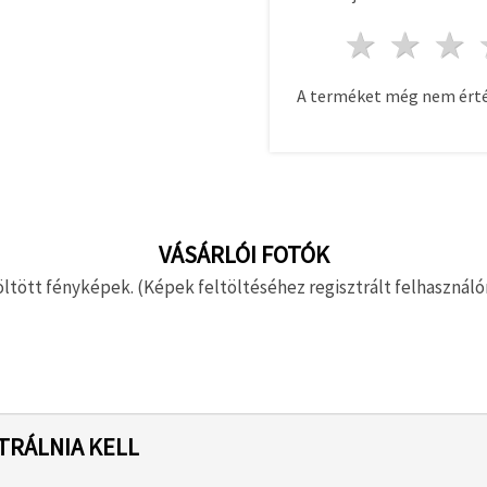
1 csill
2 c
A terméket még nem érté
VÁSÁRLÓI FOTÓK
ltött fényképek. (Képek feltöltéséhez regisztrált felhasználón
TRÁLNIA KELL