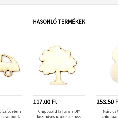
HASONLÓ TERMÉKEK
117.00 Ft
253.50 F
díszítőelem
Chipboard fa forma DIY
Március 
 scrapbook
kézműves projektekhez,
chipboar