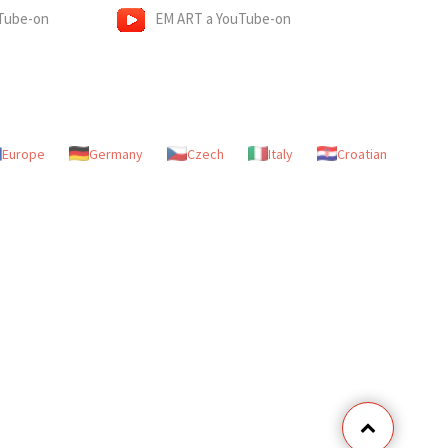
Tube-on
EM ART a YouTube-on
Europe
Germany
Czech
Italy
Croatian