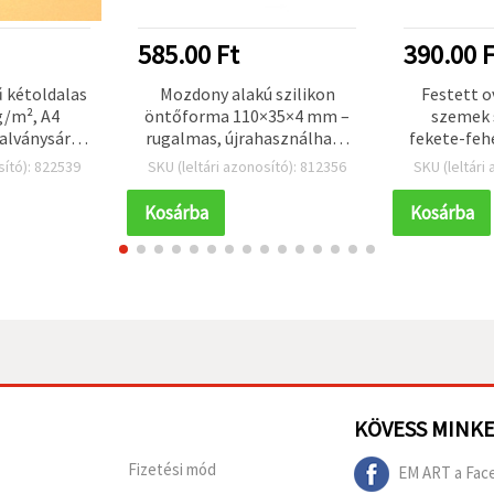
585.00 Ft
390.00 F
 kétoldalas
Mozdony alakú szilikon
Festett o
g/m², A4
öntőforma 110×35×4 mm –
szemek 
alványsárga
rugalmas, újrahasználható
fekete-feh
b
DIY öntőforma epoxi
15 mm, 5
sító): 822539
SKU (leltári azonosító): 812356
SKU (leltári
gyantához, polimer
kreatív kéz
agyaghoz, gipszhez és
és játé
Kosárba
Kosárba
szappanhoz
KÖVESS MINK
Fizetési mód
EM ART a Fac