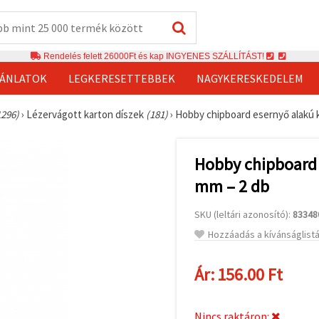
Rendelés felett 26000Ft és kap INGYENES SZÁLLÍTÁST!
JÁNLATOK
LEGKERESETTEBBEK
NAGYKERESKEDELEM
1296)
›
Lézervágott karton díszek
(181)
›
Hobby chipboard esernyő alakú k
Hobby chipboard 
mm – 2 db
SKU (leltári azonosító):
83348
Hozzáadás a kívánságlist
Ár:
156.00 Ft
Nincs raktáron: