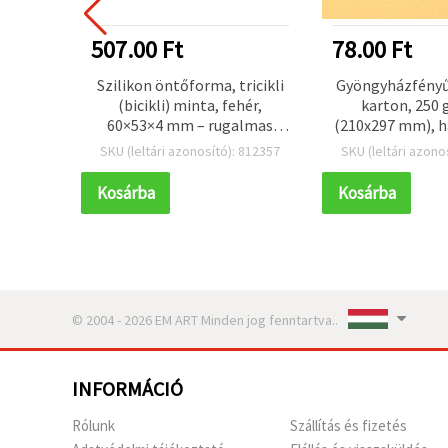
507.00 Ft
78.00 Ft
rral
Szilikon öntőforma, tricikli
Gyöngyházfényű
r és
(bicikli) minta, fehér,
karton, 250 
db, DIY
60×53×4 mm – rugalmas
(210x297 mm), h
észet,
kreatív forma műgyantához,
– 1 d
 415910
SKU (leltári azonosító): 812357
SKU (leltári azono
ió
polimer agyaghoz,
szappankészítéshez és
Kosárba
Kosárba
gipszöntéshez, DIY hobbi
© 2004 - 2026 EM ART Minden jog fenntartva..
INFORMÁCIÓ
Rólunk
Szállítás és fizetés