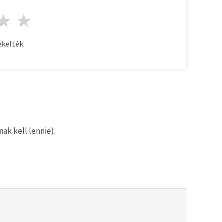
ag
sillagok
3 csillagok
4 csillagok
5 csillagok
kelték.
ak kell lennie).