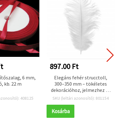
t
897.00 Ft
487.
ítőszalag, 6 mm,
Elegáns fehér strucctoll,
Ezüst 
, kb. 22 m
300–350 mm – tökéletes
dekorációhoz, jelmezhez és
kreatív hobbi kézműves
 azonosító): 408125
SKU (leltári azonosító): 801154
SKU (l
alkotásokhoz
Kosárba
Kosár