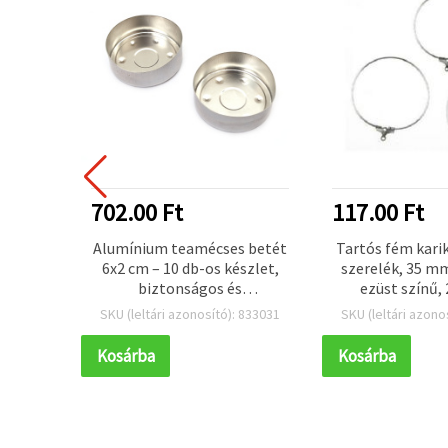
NICE
TENICÁÉRT
EGJOBB ÁR
EGYEDI
702.00 Ft
117.00 Ft
gura –
Alumínium teamécses betét
Tartós fém kari
rével,
6x2 cm – 10 db-os készlet,
szerelék, 35 m
×31×2
biztonságos és
ezüst színű, 
professzionális
ékszerkész
 122664
SKU (leltári azonosító): 833031
SKU (leltári azono
gyertyakészítéshez
Kosárba
Kosárba