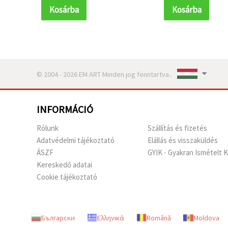
Kosárba
Kosárba
© 2004 - 2026 EM ART Minden jog fenntartva..
INFORMÁCIÓ
Rólunk
Szállítás és fizetés
Adatvédelmi tájékoztató
Elállás és visszaküldés
ÁSZF
GYIK - Gyakran Ismételt 
Kereskedő adatai
Cookie tájékoztató
Български
Ελληνικά
Română
Moldova