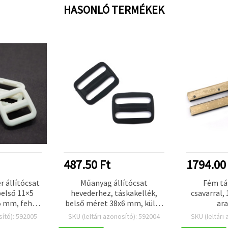
HASONLÓ TERMÉKEK
487.50 Ft
1794.00
 állítócsat
Műanyag állítócsat
Fém tá
belső 11×5
hevederhez, táskakellék,
csavarral,
 mm, fehér,
belső méret 38x6 mm, külső
ara
omag
méret 45x35 mm, fekete – 10
sító): 592005
SKU (leltári azonosító): 592004
SKU (leltári
db-os csomag