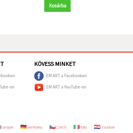
Kosárba
Kosár
ET
KÖVESS MINKET
ebookon
EM ART a Facebookon
Tube-on
EM ART a YouTube-on
Europe
Germany
Czech
Italy
Croatian