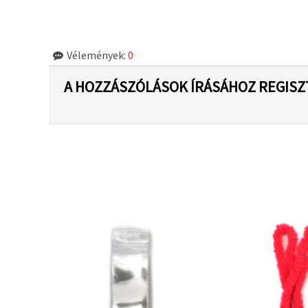
"Mentés"
gombra
kattintva.
Vélemények:
0
Fogadja
el
A HOZZÁSZÓLÁSOK ÍRÁSÁHOZ REGISZ
mindet
Beállítások