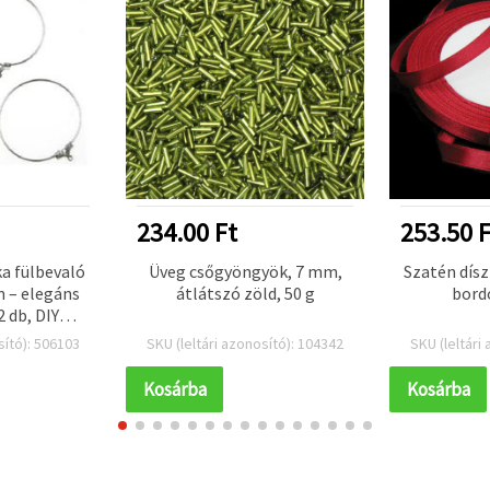
234.00 Ft
253.50 F
ka fülbevaló
Üveg csőgyöngyök, 7 mm,
Szatén dísz
m – elegáns
átlátszó zöld, 50 g
bordó
2 db, DIY
ítéshez
sító): 506103
SKU (leltári azonosító): 104342
SKU (leltári
Kosárba
Kosárba