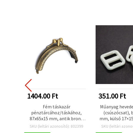
PSZERŰBB
1404.00 Ft
351.00 Ft
6 cm,
Fém táskazár
Műanyag heveder
készlet
pénztárcához/táskához,
(csúszócsat), 
87x65x15 mm, antik bronz
mm, külső 17×15
felületű
20 db/cs
 590283
SKU (leltári azonosító): 802399
SKU (leltári azono