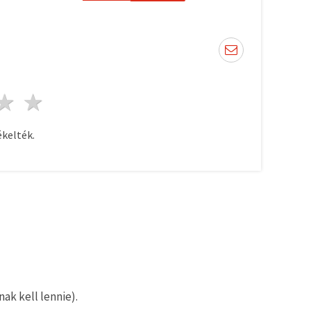
ag
sillagok
3 csillagok
4 csillagok
5 csillagok
kelték.
ak kell lennie).