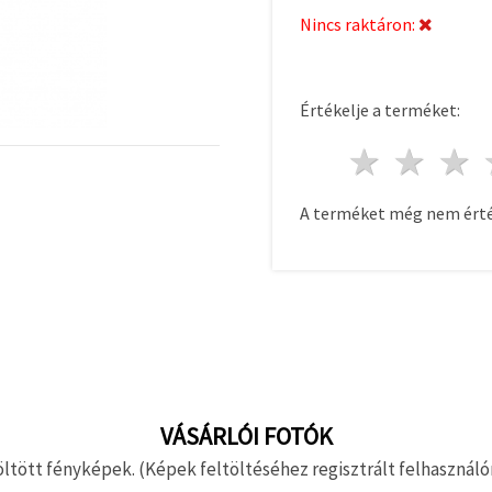
Nincs raktáron:
Értékelje a terméket:
1 csill
2 c
A terméket még nem érté
VÁSÁRLÓI FOTÓK
ltött fényképek. (Képek feltöltéséhez regisztrált felhasználón