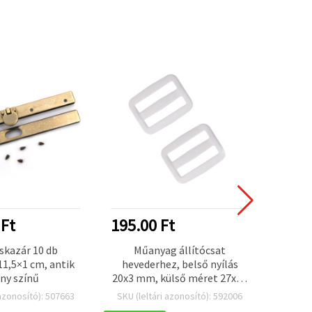
 Ft
195.00 Ft
1131
skazár 10 db
Műanyag állítócsat
Fé
 11,5×1 cm, antik
hevederhez, belső nyílás
táskaz
ny színű
20x3 mm, külső méret 27x23
mm, fehér – 20 db
 azonosító): 507663
SKU (leltári azonosító): 592006
SKU (l