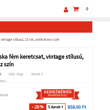
0
vintage stílusú, 13 cm, antik bronz szín
ska fém keretcsat, vintage stílusú,
z szín
6
Súly: 26 gr.
Darab: 1
ához
KEDVEZMÉNYEK
darab
MENNYISÉGHEZ
- 20
858.00 Ft
%
5 darab +