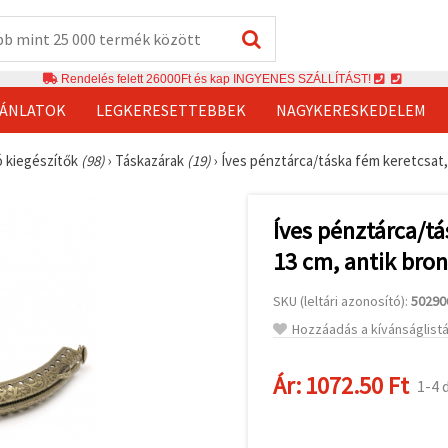
Rendelés felett 26000Ft és kap INGYENES SZÁLLÍTÁST!
JÁNLATOK
LEGKERESETTEBBEK
NAGYKERESKEDELEM
ó kiegészítők
(98)
›
Táskazárak
(19)
›
Íves pénztárca/táska fém keretcsat, 
Íves pénztárca/tá
13 cm, antik bron
SKU (leltári azonosító):
50290
Hozzáadás a kívánságlist
Ár:
1072.50 Ft
1-4 