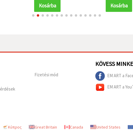
Kosárba
Kosárba
KÖVESS MINK
Fizetési mód
EM ART a Fac
EM ART a You
Kérdések
Κύπρος
Great Britain
Canada
United States