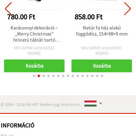
780.00 Ft
858.00 Ft
Karácsonyi dekoráció –
Natúr fa ház alakú
„Merry Christmas”
függődísz, 154×98×9 mm
feliratú táblát tartó
Mikulás figura, 13x37 cm
SKU (leltári azonosító):
SKU (leltári azonosító):
803902
803936
Kosárba
Kosárba
© 2004 - 2026 EM ART Minden jog fenntartva..
INFORMÁCIÓ