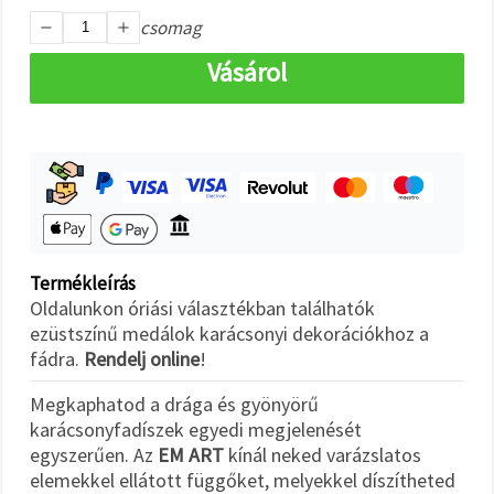
"Mentés"
gombra
csomag
kattintva.
Vásárol
Fogadja
el
mindet
Beállítások
Termékleírás
Oldalunkon óriási választékban találhatók
ezüstszínű medálok karácsonyi dekorációkhoz a
fádra.
Rendelj online
!
Megkaphatod a drága és gyönyörű
karácsonyfadíszek egyedi megjelenését
egyszerűen. Az
EM ART
kínál neked varázslatos
elemekkel ellátott függőket, melyekkel díszítheted