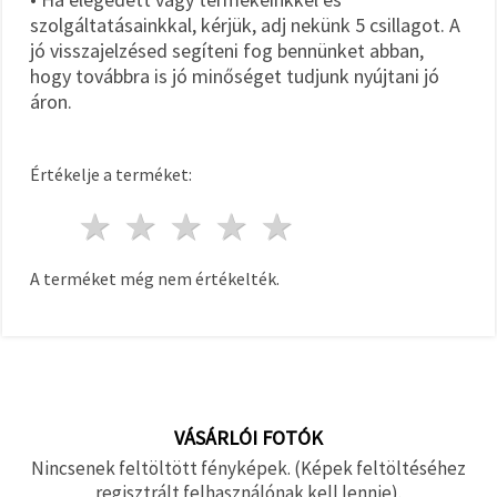
szolgáltatásainkkal, kérjük, adj nekünk 5 csillagot. A
jó visszajelzésed segíteni fog bennünket abban,
hogy továbbra is jó minőséget tudjunk nyújtani jó
áron.
Értékelje a terméket:
1 csillag
2 csillagok
3 csillagok
4 csillagok
5 csillagok
A terméket még nem értékelték.
VÁSÁRLÓI FOTÓK
Nincsenek feltöltött fényképek. (Képek feltöltéséhez
regisztrált felhasználónak kell lennie).