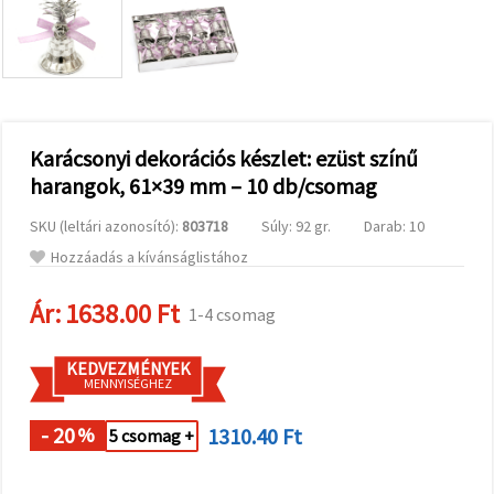
valamint
relevánsabb
tartalmat
és
hirdetéseket
jelenítsünk
meg,
beleértve
analitikai és
Karácsonyi dekorációs készlet: ezüst színű
marketingpartnereink
harangok, 61×39 mm – 10 db/csomag
segítségével
is.
SKU (leltári azonosító):
803718
Súly: 92 gr.
Darab: 10
Az "Összes
elfogadása"
Hozzáadás a kívánságlistához
gombra
kattintva
elfogadhatja
Ár:
1638.00 Ft
1-4 csomag
az összes
sütit, vagy
a
KEDVEZMÉNYEK
Beállításokban
MENNYISÉGHEZ
megadhatja
preferenciáit
az adott
- 20
1310.40 Ft
%
5 csomag +
típusú sütik
kiválasztásával
és a