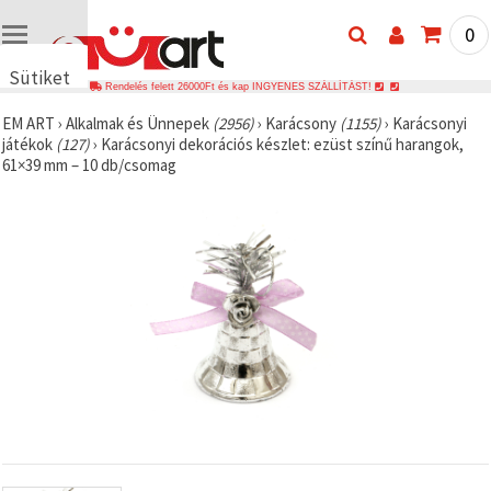
0
Sütiket
Rendelés felett 26000Ft és kap INGYENES SZÁLLÍTÁST!
használunk
EM ART
›
Alkalmak és Ünnepek
(2956)
›
Karácsony
(1155)
›
Karácsonyi
🍪 Cookie-
játékok
(127)
›
Karácsonyi dekorációs készlet: ezüst színű harangok,
kat és
61×39 mm – 10 db/csomag
hasonló
technológiákat
használunk
annak
érdekében,
hogy
biztosítsuk
a weboldal
megfelelő
működését,
javítsuk az
Ön
felhasználói
élményét,
és az Ön
hozzájárulásával
elemezzük
a
forgalmat,