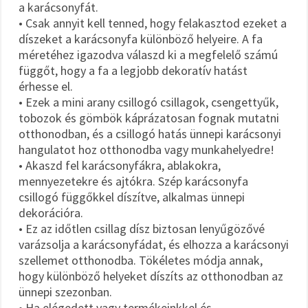
a karácsonyfát.
• Csak annyit kell tenned, hogy felakasztod ezeket a
díszeket a karácsonyfa különböző helyeire. A fa
méretéhez igazodva válaszd ki a megfelelő számú
függőt, hogy a fa a legjobb dekoratív hatást
érhesse el.
• Ezek a mini arany csillogó csillagok, csengettyűk,
tobozok és gömbök káprázatosan fognak mutatni
otthonodban, és a csillogó hatás ünnepi karácsonyi
hangulatot hoz otthonodba vagy munkahelyedre!
• Akaszd fel karácsonyfákra, ablakokra,
mennyezetekre és ajtókra. Szép karácsonyfa
csillogó függőkkel díszítve, alkalmas ünnepi
dekorációra.
• Ez az időtlen csillag dísz biztosan lenyűgözővé
varázsolja a karácsonyfádat, és elhozza a karácsonyi
szellemet otthonodba. Tökéletes módja annak,
hogy különböző helyeket díszíts az otthonodban az
ünnepi szezonban.
• Ha elégedett vagy termékeinkkel és