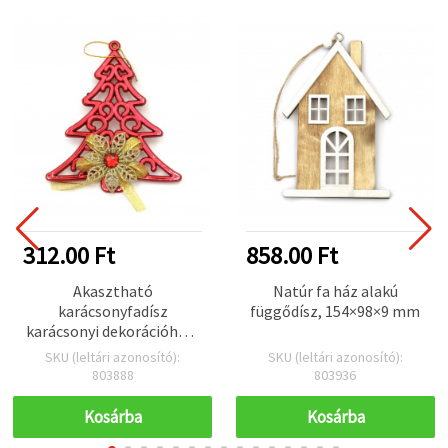
312.00 Ft
858.00 Ft
Akasztható
Natúr fa ház alakú
karácsonyfadísz
függődísz, 154×98×9 mm
karácsonyi dekorációhoz,
160×140 mm
SKU (leltári azonosító):
SKU (leltári azonosító):
803888
803936
Kosárba
Kosárba