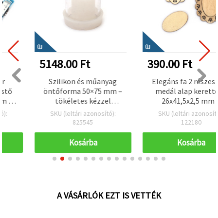
ÚJ
ÚJ
5148.00 Ft
390.00 Ft
Szilikon és műanyag
Elegáns fa 2 részes ovál
öntőforma 50×75 mm –
medál alap kerettel –
tökéletes kézzel
26x41,5x2,5 mm +
készített gyertyákhoz,
45x67x2,5 mm keret, 3
SKU (leltári azonosító):
SKU (leltári azonosító):
szappanokhoz és kreatív
mm furat – 5 db/csomag
825545
122180
hobbi DIY alkotásokhoz
(ékszerkészítés, DIY)
Kosárba
Kosárba
A VÁSÁRLÓK EZT IS VETTÉK