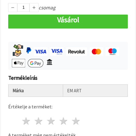
"Mentés"
gombra
csomag
kattintva.
Vásárol
Fogadja
el
mindet
Beállítások
Termékleírás
Márka
EM ART
Értékelje a terméket:
1 csillag
2 csillagok
3 csillagok
4 csillagok
5 csillagok
A terméket még nem értékelték.