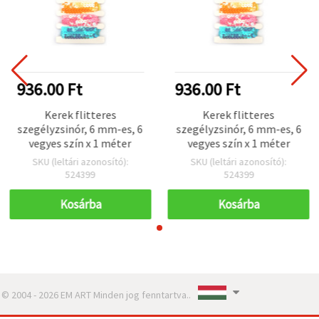
936.00 Ft
936.00 Ft
Kerek flitteres
Kerek flitteres
szegélyzsinór, 6 mm-es, 6
szegélyzsinór, 6 mm-es, 6
vegyes szín x 1 méter
vegyes szín x 1 méter
SKU (leltári azonosító):
SKU (leltári azonosító):
524399
524399
Kosárba
Kosárba
© 2004 - 2026 EM ART Minden jog fenntartva..