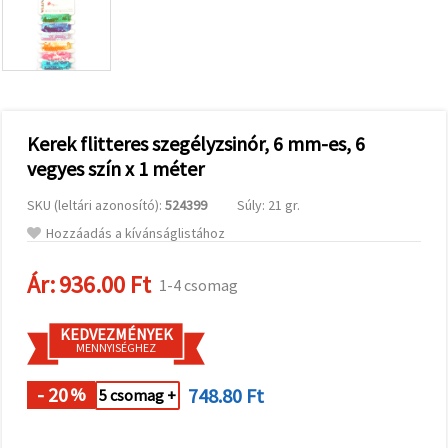
valamint
relevánsabb
tartalmat
és
hirdetéseket
jelenítsünk
meg,
beleértve
analitikai és
Kerek flitteres szegélyzsinór, 6 mm-es, 6
marketingpartnereink
vegyes szín x 1 méter
segítségével
is.
SKU (leltári azonosító):
524399
Súly: 21 gr.
Az "Összes
elfogadása"
Hozzáadás a kívánságlistához
gombra
kattintva
elfogadhatja
Ár:
936.00 Ft
1-4 csomag
az összes
sütit, vagy
a
KEDVEZMÉNYEK
Beállításokban
MENNYISÉGHEZ
megadhatja
preferenciáit
az adott
- 20
748.80 Ft
%
5 csomag +
típusú sütik
kiválasztásával
és a