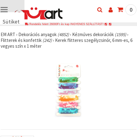
0
Sütiket
Rendelés felett 26000Ft és kap INGYENES SZÁLLÍTÁST!
használunk
EM ART
›
Dekorációs anyagok
(4852)
›
Kézműves dekorációk
(1595)
›
🍪 Cookie-
Flitterek és konfettik
(242)
›
Kerek flitteres szegélyzsinór, 6 mm-es, 6
kat és
vegyes szín x 1 méter
hasonló
technológiákat
használunk
annak
érdekében,
hogy
biztosítsuk
a weboldal
megfelelő
működését,
javítsuk az
Ön
felhasználói
élményét,
és az Ön
hozzájárulásával
elemezzük
a
forgalmat,