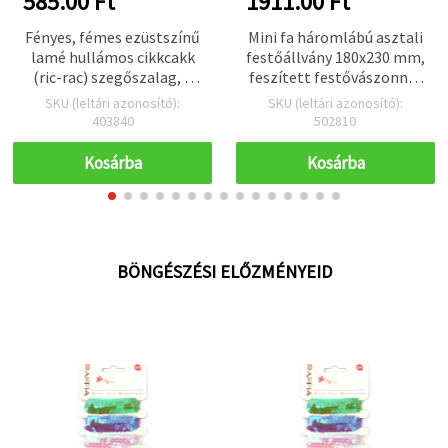
585.00 Ft
1911.00 Ft
Fényes, fémes ezüstszínű
Mini fa háromlábú asztali
lamé hullámos cikkcakk
festőállvány 180x230 mm,
(ric-rac) szegőszalag, 5
feszített festővászonnal
mm x 4,5 m – varráshoz,
150x200 mm
SKU (leltári azonosító):
SKU (leltári azonosító):
kreatív hobbi és DIY
403840
502810
kézműves projektekhez,
jelmezekhez és
Kosárba
Kosárba
dekorációhoz (nem valódi
ezüst)
BÖNGÉSZÉSI ELŐZMÉNYEID