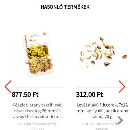
HASONLÓ TERMÉKEK
877.50 Ft
312.00 Ft
Készlet: arany textil levél
Levél alakú flitterek, 7x12
díszítőszalag 26 mm és
mm, kétlyukú, antik arany
arany flitterzsinór 6 mm
színű, 20 g
– 2 m/db
SKU (leltári azonosító):
SKU (leltári azonosító):
524000
505688