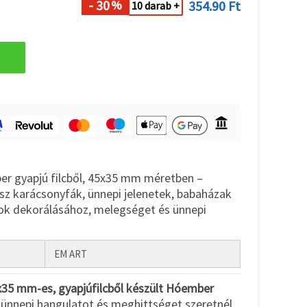
- 30
354.90 Ft
%
10 darab +
er gyapjú filcből, 45x35 mm méretben –
ísz karácsonyfák, ünnepi jelenetek, babaházak
k dekorálásához, melegséget és ünnepi
EM ART
5x35 mm-es, gyapjúfilcből készült Hóember
a ünnepi hangulatot és meghittséget szeretnél