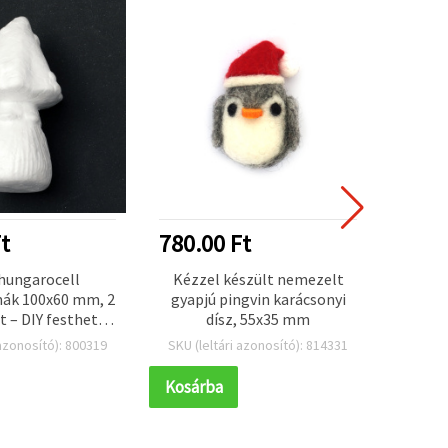
t
780.00 Ft
1092
hungarocell
Kézzel készült nemezelt
Gyapjú
ák 100x60 mm, 2
gyapjú pingvin karácsonyi
100
t – DIY festhető
dísz, 55x35 mm
l gombák, ünnepi
 azonosító): 800319
SKU (leltári azonosító): 814331
SKU (l
z és florisztikai
ozíciókhoz
Kosárba
Kosár