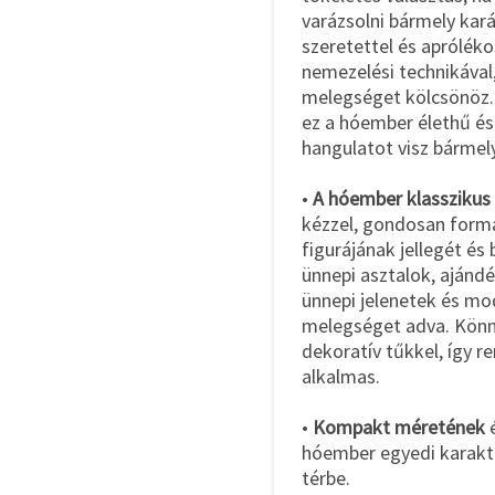
varázsolni bármely kará
szeretettel és aprólék
nemezelési technikáva
melegséget kölcsönöz. 
ez a hóember élethű és
hangulatot visz bármel
•
A hóember klasszikus t
kézzel, gondosan formá
figurájának jellegét és 
ünnepi asztalok, ajánd
ünnepi jelenetek és mod
melegséget adva. Könn
dekoratív tűkkel, így r
alkalmas.
•
Kompakt méretének
é
hóember egyedi karakter
térbe.