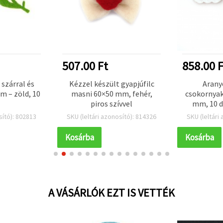
507.00 Ft
858.00 F
 szárral és
Kézzel készült gyapjúfilc
Aranyo
m – zöld, 10
masni 60×50 mm, fehér,
csokornyak
piros szívvel
mm, 10 d
gyere
sító): 802813
SKU (leltári azonosító): 814326
SKU (leltári
projekt
ajándék
Kosárba
Kosárba
dek
A VÁSÁRLÓK EZT IS VETTÉK