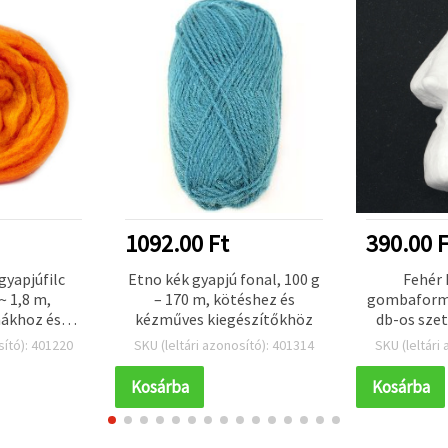
1092.00 Ft
390.00 F
gyapjúfilc
Etno kék gyapjú fonal, 100 g
Fehér 
~ 1,8 m,
– 170 m, kötéshez és
gombaform
ákhoz és
kézműves kiegészítőkhöz
db-os szet
őkhöz
polisztiro
sító): 401220
SKU (leltári azonosító): 401314
SKU (leltári
dekorációho
komp
Kosárba
Kosárba