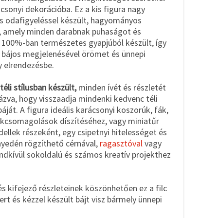
csonyi dekorációba. Ez a kis figura nagy
os odafigyeléssel készült, hagyományos
l, amely minden darabnak puhaságot és
100%-ban természetes gyapjúból készült, így
 bájos megjelenésével örömet és ünnepi
y elrendezésbe.
éli stílusban készült,
minden ívét és részletét
zva, hogy visszaadja mindenki kedvenc téli
báját. A figura ideális karácsonyi koszorúk, fák,
ékcsomagolások díszítéséhez, vagy miniatűr
ellek részeként, egy csipetnyi hitelességet és
yedén rögzíthető cérnával,
ragasztóval
vagy
endkívül sokoldalú és számos kreatív projekthez
s kifejező részleteinek köszönhetően ez a filc
t és kézzel készült bájt visz bármely ünnepi