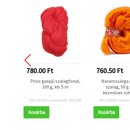
780.00 Ft
760.50 Ft
rancs,
Piros gyapjú szalagfonal,
Narancssárga 
hez és
100 g, kb. 5 m
szalag, 50 g 
őkhöz
kézműves ruh
kiegészít
 401312
SKU (leltári azonosító): 401368
SKU (leltári azono
Kosárba
Kosárba