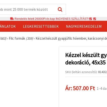
Rendelés felett 26000Ft és kap INGYENES SZÁLLÍTÁST!
JÁNLATOK
LEGKERESETTEBBEK
NAGYKERESKEDELEM
(663)
›
Filc formák
(359)
›
Kézzel készült gyapjúfilc hóember, karácsonyi 
Kézzel készült gy
dekoráció, 45x3
SKU (leltári azonosító):
81432
Ár:
507.00 Ft
1-4 da