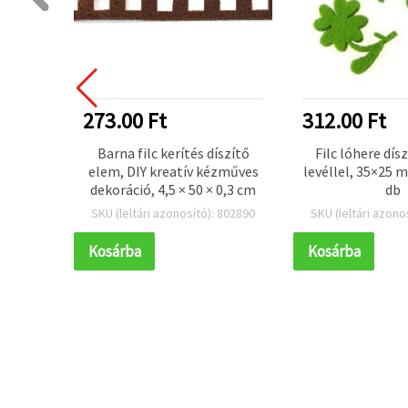
273.00 Ft
312.00 Ft
, DIY
Barna filc kerítés díszítő
Filc lóhere dísz
óhoz,
elem, DIY kreatív kézműves
levéllel, 35×25 m
mm, 50
dekoráció, 4,5 × 50 × 0,3 cm
db
 802783
SKU (leltári azonosító): 802890
SKU (leltári azono
Kosárba
Kosárba