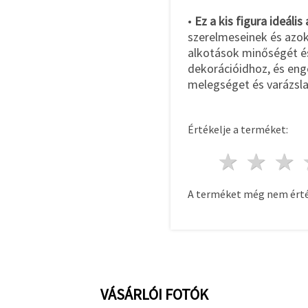
•
Ez a kis figura ideális
szerelmeseinek és azokn
alkotások minőségét é
dekorációidhoz, és en
melegséget és varázsla
Értékelje a terméket:
1 csill
2 c
A terméket még nem érté
VÁSÁRLÓI FOTÓK