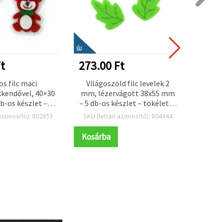
ÚJ
t
273.00 Ft
273.
s filc maci
Világoszöld filc levelek 2
Mosoly
kendővel, 40×30
mm, lézervágott 38x55 mm
hobbi
b-os készlet –
– 5 db-os készlet – tökéletes
két
k kézműves
virágkötészeti kellék,
 azonosító): 802855
SKU (leltári azonosító): 804344
SKU (l
ekhez, parti
dekorációkhoz és DIY kreatív
okhoz és DIY
projektekhez
Kosárba
Kosár
orációhoz