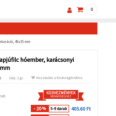
0
dekoráció, 45x35 mm
apjúfilc hóember, karácsonyi
5 mm
Hozzáadás a kívánságlistához
1
Súly: 2 gr.
KEDVEZMÉNYEK
rab
MENNYISÉGHEZ
- 20
405.60 Ft
%
5-9 darab