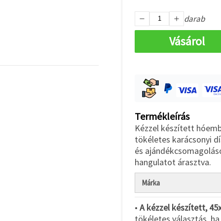
darab
Vásárol
Termékleírás
Kézzel készített hóemb
tökéletes karácsonyi d
és ajándékcsomagoláso
hangulatot árasztva.
Márka
•
A kézzel készített, 4
tökéletes választás, h