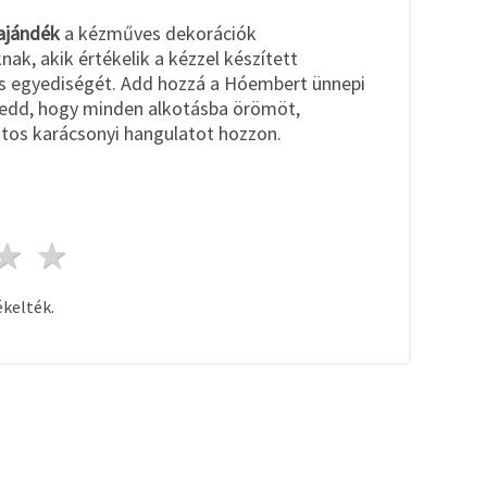
 ajándék
a kézműves dekorációk
ak, akik értékelik a kézzel készített
s egyediségét. Add hozzá a Hóembert ünnepi
gedd, hogy minden alkotásba örömöt,
tos karácsonyi hangulatot hozzon.
ag
sillagok
3 csillagok
4 csillagok
5 csillagok
kelték.