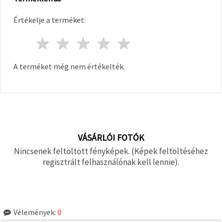
"Mentés"
gombra
kattintva.
Értékelje a terméket:
1 csillag
2 csillagok
3 csillagok
4 csillagok
5 csillagok
Fogadja
el
mindet
A terméket még nem értékelték.
Beállítások
VÁSÁRLÓI FOTÓK
Nincsenek feltöltött fényképek. (Képek feltöltéséhez
regisztrált felhasználónak kell lennie).
Vélemények:
0