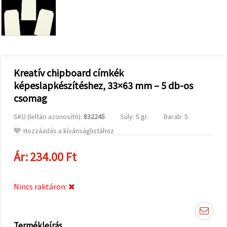
valamint
relevánsabb
tartalmat
és
hirdetéseket
jelenítsünk
meg,
beleértve
analitikai és
Kreatív chipboard címkék
marketingpartnereink
képeslapkészítéshez, 33×63 mm – 5 db-os
segítségével
is.
csomag
Az "Összes
elfogadása"
SKU (leltári azonosító):
832245
Súly: 5 gr.
Darab: 5
gombra
kattintva
Hozzáadás a kívánságlistához
elfogadhatja
az összes
Ár:
234.00 Ft
sütit, vagy
a
Beállításokban
megadhatja
Nincs raktáron:
preferenciáit
az adott
típusú sütik
kiválasztásával
és a
Termékleírás