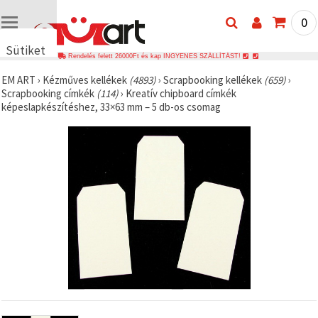
0
Sütiket
Rendelés felett 26000Ft és kap INGYENES SZÁLLÍTÁST!
használunk
EM ART
›
Kézműves kellékek
(4893)
›
Scrapbooking kellékek
(659)
›
🍪 Cookie-
Scrapbooking címkék
(114)
›
Kreatív chipboard címkék
kat és
képeslapkészítéshez, 33×63 mm – 5 db-os csomag
hasonló
technológiákat
használunk
annak
érdekében,
hogy
biztosítsuk
a weboldal
megfelelő
működését,
javítsuk az
Ön
felhasználói
élményét,
és az Ön
hozzájárulásával
elemezzük
a
forgalmat,