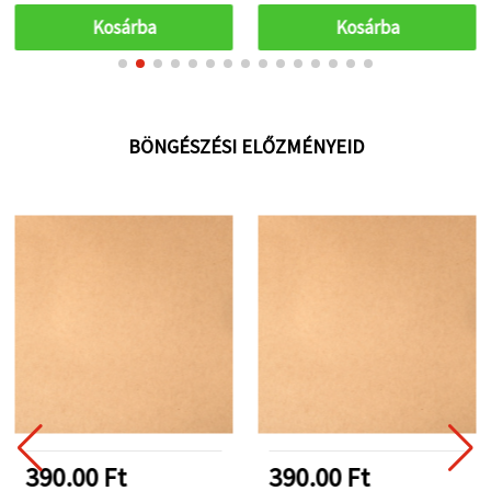
rajzoláshoz és
Kosárba
Kosárba
makettezéshez
BÖNGÉSZÉSI ELŐZMÉNYEID
390.00 Ft
390.00 Ft