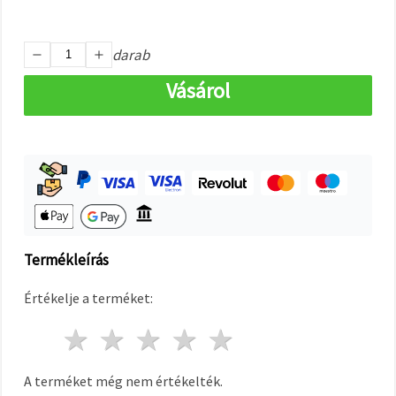
"Mentés"
gombra
kattintva.
darab
Fogadja
Vásárol
el
mindet
Beállítások
Termékleírás
Értékelje a terméket:
1 csillag
2 csillagok
3 csillagok
4 csillagok
5 csillagok
A terméket még nem értékelték.