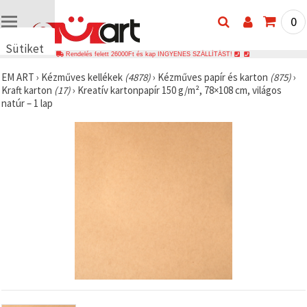
0
Sütiket
Rendelés felett 26000Ft és kap INGYENES SZÁLLÍTÁST!
használunk
EM ART
›
Kézműves kellékek
(4878)
›
Kézműves papír és karton
(875)
›
🍪 Cookie-
Kraft karton
(17)
›
Kreatív kartonpapír 150 g/m², 78×108 cm, világos
kat és
natúr – 1 lap
hasonló
technológiákat
használunk
annak
érdekében,
hogy
biztosítsuk
a weboldal
megfelelő
működését,
javítsuk az
Ön
felhasználói
élményét,
és az Ön
hozzájárulásával
elemezzük
a
forgalmat,