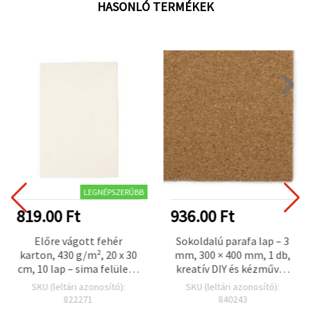
HASONLÓ TERMÉKEK
LEGNÉPSZERŰBB
819.00 Ft
936.00 Ft
Előre vágott fehér
Sokoldalú parafa lap – 3
karton, 430 g/m², 20 x 30
mm, 300 × 400 mm, 1 db,
cm, 10 lap – sima felületű
kreatív DIY és kézműves
kreatív karton
projektekhez
SKU (leltári azonosító):
SKU (leltári azonosító):
scrapbookhoz,
822271
840243
képeslapkészítéshez,