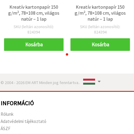
Kreatív kartonpapír 150
Kreatív kartonpapír 150
g/m², 78×108 cm, világos
g/m², 78×108 cm, világos
natúr – 1 lap
natúr – 1 lap
SKU (leltári azonosító):
SKU (leltári azonosító):
824394
824394
Kosárba
Kosárba
© 2004 - 2026 EM ART Minden jog fenntartva..
INFORMÁCIÓ
Rólunk
Adatvédelmi tájékoztató
ÁSZF