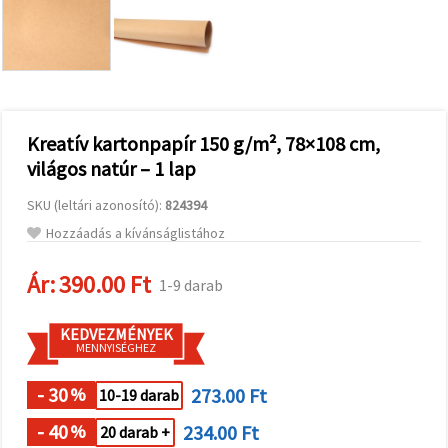
valamint
relevánsabb
tartalmat
és
hirdetéseket
jelenítsünk
meg,
beleértve
analitikai és
Kreatív kartonpapír 150 g/m², 78×108 cm,
marketingpartnereink
világos natúr – 1 lap
segítségével
is.
SKU (leltári azonosító):
824394
Az "Összes
elfogadása"
Hozzáadás a kívánságlistához
gombra
kattintva
elfogadhatja
Ár:
390.00 Ft
1-9 darab
az összes
sütit, vagy
a
KEDVEZMÉNYEK
Beállításokban
MENNYISÉGHEZ
megadhatja
preferenciáit
az adott
- 30
273.00 Ft
%
10-19 darab
típusú sütik
kiválasztásával
- 40
234.00 Ft
%
20 darab +
és a