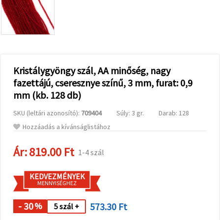
valamint
relevánsabb
tartalmat
és
hirdetéseket
jelenítsünk
meg,
beleértve
analitikai és
Kristálygyöngy szál, AA minőség, nagy
marketingpartnereink
fazettájú, cseresznye színű, 3 mm, furat: 0,9
segítségével
is.
mm (kb. 128 db)
Az "Összes
elfogadása"
SKU (leltári azonosító):
709404
Súly: 3 gr.
Darab: 128
gombra
kattintva
Hozzáadás a kívánságlistához
elfogadhatja
az összes
Ár:
819.00 Ft
sütit, vagy
1-4 szál
a
Beállításokban
megadhatja
KEDVEZMÉNYEK
preferenciáit
MENNYISÉGHEZ
az adott
típusú sütik
- 30
573.30 Ft
kiválasztásával
%
5 szál +
és a