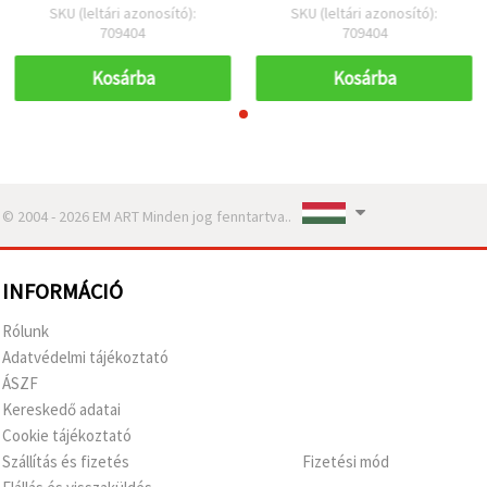
furat: 0,9 mm (kb. 128 db)
furat: 0,9 mm (kb. 128 db)
SKU (leltári azonosító):
SKU (leltári azonosító):
709404
709404
Kosárba
Kosárba
© 2004 - 2026 EM ART Minden jog fenntartva..
INFORMÁCIÓ
Rólunk
Adatvédelmi tájékoztató
ÁSZF
Kereskedő adatai
Cookie tájékoztató
Szállítás és fizetés
Fizetési mód