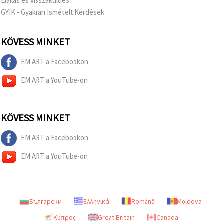
Elállás és visszaküldés
GYIK - Gyakran Ismételt Kérdések
KÖVESS MINKET
EM ART a Facebookon
EM ART a YouTube-on
KÖVESS MINKET
EM ART a Facebookon
EM ART a YouTube-on
Български
Ελληνικά
Română
Moldova
Κύπρος
Great Britain
Canada