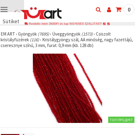
0
Sütiket
Rendelés felett 26000Ft és kap INGYENES SZÁLLÍTÁST!
használunk
EM ART
›
Gyöngyök
(7695)
›
Üveggyöngyök
(1573)
›
Csiszolt
🍪 Cookie-
kristályfüzérek
(116)
›
Kristálygyöngy szál, AA minőség, nagy fazettájú,
kat és
cseresznye színű, 3 mm, furat: 0,9 mm (kb. 128 db)
hasonló
technológiákat
használunk
annak
érdekében,
hogy
biztosítsuk
a weboldal
megfelelő
működését,
javítsuk az
Ön
felhasználói
élményét,
és az Ön
hozzájárulásával
ТОП ПРОДУКТ
elemezzük
a
forgalmat,