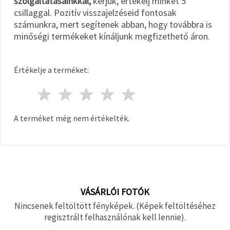
szolgáltatásainkkal,
kérjük, értékelj minket 5
csillaggal. Pozitív visszajelzéseid fontosak
számunkra, mert segítenek abban, hogy továbbra is
minőségi termékeket kínáljunk megfizethető áron.
Értékelje a terméket:
1 csillag
2 csillagok
3 csillagok
4 csillagok
5 csillagok
A terméket még nem értékelték.
VÁSÁRLÓI FOTÓK
Nincsenek feltöltött fényképek. (Képek feltöltéséhez
regisztrált felhasználónak kell lennie).