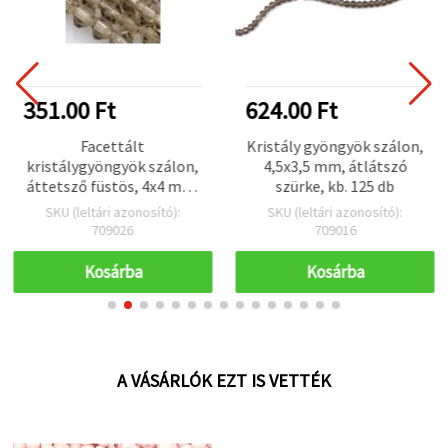
351.00 Ft
624.00 Ft
Facettált
Kristály gyöngyök szálon,
kristálygyöngyök szálon,
4,5x3,5 mm, átlátszó
áttetsző füstös, 4x4 mm,
szürke, kb. 125 db
furat: 1 mm, kb. 92 db –
SKU (leltári azonosító):
SKU (leltári azonosító):
ékszerkészítéshez, DIY
709026
709016
kézműves projektekhez
és dekorációhoz
Kosárba
Kosárba
A VÁSÁRLÓK EZT IS VETTÉK