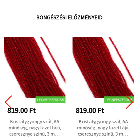
BÖNGÉSZÉSI ELŐZMÉNYEID
LEGNÉPSZERŰBB
LEGNÉPSZERŰBB
819.00 Ft
819.00 Ft
Kristálygyöngy szál, AA
Kristálygyöngy szál, AA
minőség, nagy fazettájú,
minőség, nagy fazettájú,
cseresznye színű, 3 mm,
cseresznye színű, 3 mm,