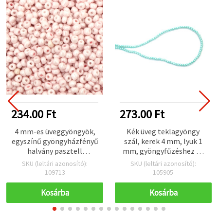
234.00 Ft
273.00 Ft
4 mm-es üveggyöngyök,
Kék üveg teklagyöngy
egyszínű gyöngyházfényű
szál, kerek 4 mm, lyuk 1
halvány pasztell
mm, gyöngyfűzéshez és
rózsaszín, 20 g (~240 db) –
ékszerkészítéshez, ~80
SKU (leltári azonosító):
SKU (leltári azonosító):
ékszerkészítéshez
cm (~216 db)
109713
105905
Kosárba
Kosárba