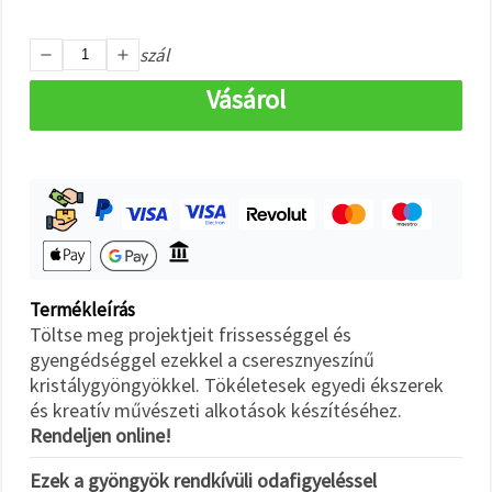
"Mentés"
gombra
kattintva.
szál
Vásárol
Fogadja
el
mindet
Beállítások
Termékleírás
Töltse meg projektjeit frissességgel és
gyengédséggel ezekkel a cseresznyeszínű
kristálygyöngyökkel. Tökéletesek egyedi ékszerek
és kreatív művészeti alkotások készítéséhez.
Rendeljen online!
Ezek a gyöngyök rendkívüli odafigyeléssel