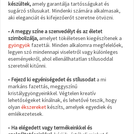
készültek,
amely garantálja tartósságukat és
sugárzó stílusukat. Mindenki számára alkalmasak,
aki eleganciát és kifejezőerőt szeretne ötvözni.
•
A meggy színe a szenvedélyt és az életet
szimbolizálja,
amelyet tökéletesen kiegészítenek a
gyöngyök
fazettái. Minden alkalomra megfelelőek,
legyen szó mindennapi viseletről vagy különleges
eseményekről, ahol ellenállhatatlan stílusoddal
szeretnél kitűnni.
•
Fejezd ki egyéniségedet és stílusodat
a mi
markáns fazettás, meggyszínű
kristálygyöngyeinkkel. Végtelen kreatív
lehetőségeket kínálnak, és lehetővé teszik, hogy
olyan
ékszereket
készíts, amelyek egyediek és
emlékezetesek.
•
Ha elégedett vagy termékeinkkel és