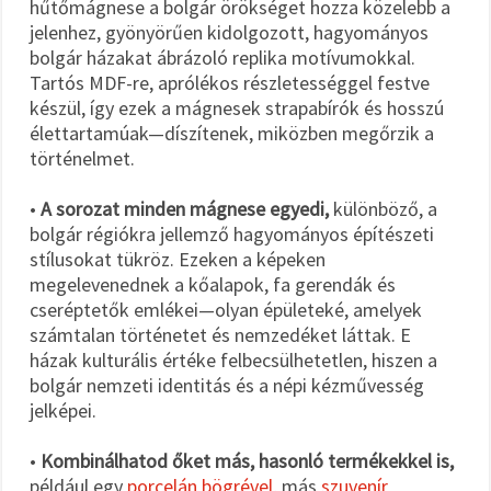
hűtőmágnese a bolgár örökséget hozza közelebb a
jelenhez, gyönyörűen kidolgozott, hagyományos
bolgár házakat ábrázoló replika motívumokkal.
Tartós MDF-re, aprólékos részletességgel festve
készül, így ezek a mágnesek strapabírók és hosszú
élettartamúak—díszítenek, miközben megőrzik a
történelmet.
•
A sorozat minden mágnese egyedi,
különböző, a
bolgár régiókra jellemző hagyományos építészeti
stílusokat tükröz. Ezeken a képeken
megelevenednek a kőalapok, fa gerendák és
cseréptetők emlékei—olyan épületeké, amelyek
számtalan történetet és nemzedéket láttak. E
házak kulturális értéke felbecsülhetetlen, hiszen a
bolgár nemzeti identitás és a népi kézművesség
jelképei.
•
Kombinálhatod őket más, hasonló termékekkel is,
például egy
porcelán bögrével
, más
szuvenír