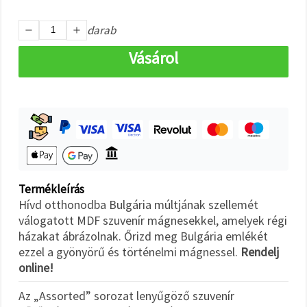
"Mentés"
gombra
kattintva.
darab
Vásárol
Fogadja
el
mindet
Beállítások
Termékleírás
Hívd otthonodba Bulgária múltjának szellemét
válogatott MDF szuvenír mágnesekkel, amelyek régi
házakat ábrázolnak. Őrizd meg Bulgária emlékét
ezzel a gyönyörű és történelmi mágnessel.
Rendelj
online!
Az „Assorted” sorozat lenyűgöző szuvenír