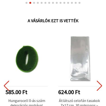
A VÁSÁRLÓK EZT IS VETTÉK
585.00 Ft
624.00 Ft
Hungarocell 0‑ás szám
Átlátszó celofán tasakok
dekorációs mohával
7×17 cm, 30 mikronos –