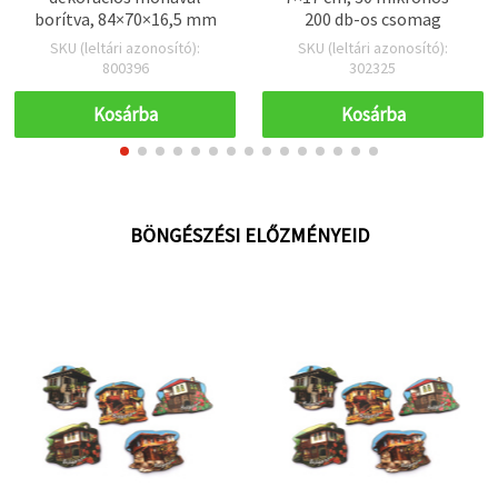
borítva, 84×70×16,5 mm
200 db-os csomag
SKU (leltári azonosító):
SKU (leltári azonosító):
800396
302325
Kosárba
Kosárba
BÖNGÉSZÉSI ELŐZMÉNYEID