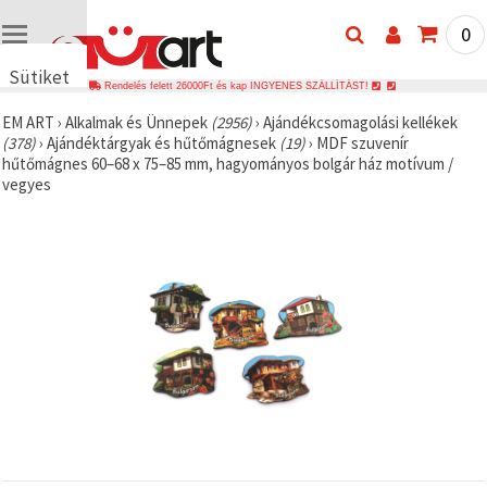
0
Sütiket
Rendelés felett 26000Ft és kap INGYENES SZÁLLÍTÁST!
használunk
EM ART
›
Alkalmak és Ünnepek
(2956)
›
Ajándékcsomagolási kellékek
🍪 Cookie-
(378)
›
Ajándéktárgyak és hűtőmágnesek
(19)
›
MDF szuvenír
kat és
hűtőmágnes 60–68 x 75–85 mm, hagyományos bolgár ház motívum /
hasonló
vegyes
technológiákat
használunk
annak
érdekében,
hogy
biztosítsuk
a weboldal
megfelelő
működését,
javítsuk az
Ön
felhasználói
élményét,
és az Ön
hozzájárulásával
elemezzük
a
forgalmat,