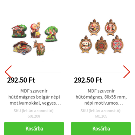
292.50 Ft
292.50 Ft
MDF szuvenír
MDF szuvenír
hűtőmágnes bolgár népi
hűtőmágnes, 80x55 mm,
motívumokkal, vegyes /
népi motívumos
55~70 x 45~80 mm
boroskulacs minta / MIX
SKU (leltári azonosító):
SKU (leltári azonosító):
601208
601205
Kosárba
Kosárba