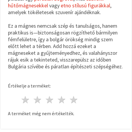
hűtőmágnesekkel
vagy
etno stílusú figurákkal
,
amelyek tökéletesek szuvenír ajándéknak.
Ez a mágnes nemcsak szép és tanulságos, hanem
praktikus is—biztonságosan rögzíthető bármilyen
fémfelületre, így a bolgár örökség mindig szem
előtt lehet a térben. Add hozzá ezeket a
mágneseket a gyűjteményedhez, és valahányszor
rájuk esik a tekinteted, visszarepülsz az időben
Bulgária szívébe és páratlan építészeti szépségéhez.
Értékelje a terméket:
1 csillag
2 csillagok
3 csillagok
4 csillagok
5 csillagok
A terméket még nem értékelték.