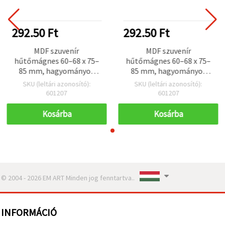
292.50 Ft
292.50 Ft
MDF szuvenír
MDF szuvenír
hűtőmágnes 60–68 x 75–
hűtőmágnes 60–68 x 75–
85 mm, hagyományos
85 mm, hagyományos
bolgár ház motívum /
bolgár ház motívum /
SKU (leltári azonosító):
SKU (leltári azonosító):
vegyes
vegyes
601207
601207
Kosárba
Kosárba
© 2004 - 2026 EM ART Minden jog fenntartva..
INFORMÁCIÓ