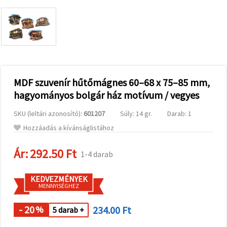
valamint
relevánsabb
tartalmat
és
hirdetéseket
jelenítsünk
meg,
beleértve
analitikai és
marketingpartnereink
MDF szuvenír hűtőmágnes 60–68 x 75–85 mm,
segítségével
hagyományos bolgár ház motívum / vegyes
is.
Az "Összes
SKU (leltári azonosító):
601207
Súly: 14 gr.
Darab: 1
elfogadása"
gombra
Hozzáadás a kívánságlistához
kattintva
elfogadhatja
az összes
Ár:
292.50 Ft
1-4 darab
sütit, vagy
a
Beállításokban
KEDVEZMÉNYEK
megadhatja
MENNYISÉGHEZ
preferenciáit
az adott
típusú sütik
- 20
234.00 Ft
%
5 darab +
kiválasztásával
és a