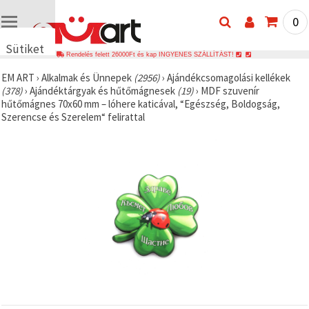
0
Sütiket
Rendelés felett 26000Ft és kap INGYENES SZÁLLÍTÁST!
használunk
EM ART
›
Alkalmak és Ünnepek
(2956)
›
Ajándékcsomagolási kellékek
🍪 Cookie-
(378)
›
Ajándéktárgyak és hűtőmágnesek
(19)
›
MDF szuvenír
kat és
hűtőmágnes 70x60 mm – lóhere katicával, “Egészség, Boldogság,
hasonló
Szerencse és Szerelem“ felirattal
technológiákat
használunk
annak
érdekében,
hogy
biztosítsuk
a weboldal
megfelelő
működését,
javítsuk az
Ön
felhasználói
élményét,
és az Ön
hozzájárulásával
elemezzük
a
forgalmat,