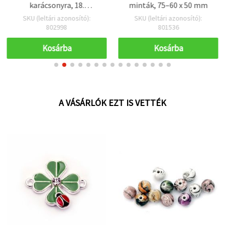
karácsonyra, 18.
minták, 75–60 x 50 mm
születésnapra
SKU (leltári azonosító):
SKU (leltári azonosító):
802998
801536
Kosárba
Kosárba
A VÁSÁRLÓK EZT IS VETTÉK