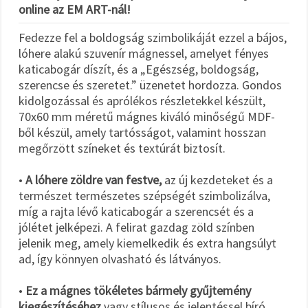
online az EM ART-nál!
Fedezze fel a boldogság szimbolikáját ezzel a bájos,
lóhere alakú szuvenír mágnessel, amelyet fényes
katicabogár díszít, és a „Egészség, boldogság,
szerencse és szeretet.” üzenetet hordozza. Gondos
kidolgozással és aprólékos részletekkel készült,
70x60 mm méretű mágnes kiváló minőségű MDF-
ből készül, amely tartósságot, valamint hosszan
megőrzött színeket és textúrát biztosít.
•
A lóhere zöldre van festve,
az új kezdeteket és a
természet természetes szépségét szimbolizálva,
míg a rajta lévő katicabogár a szerencsét és a
jólétet jelképezi. A felirat gazdag zöld színben
jelenik meg, amely kiemelkedik és extra hangsúlyt
ad, így könnyen olvasható és látványos.
•
Ez a mágnes tökéletes bármely gyűjtemény
kiegészítéséhez
vagy stílusos és jelentéssel bíró