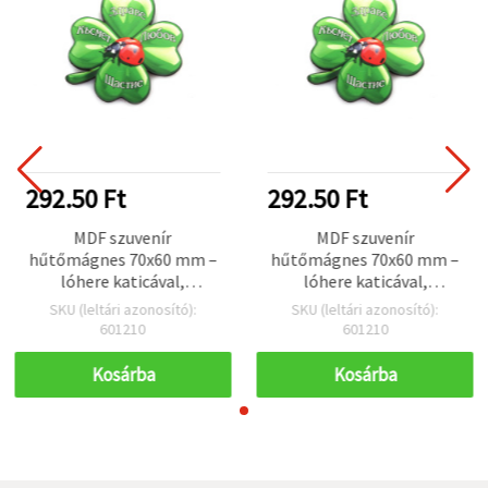
292.50 Ft
292.50 Ft
MDF szuvenír
MDF szuvenír
hűtőmágnes 70x60 mm –
hűtőmágnes 70x60 mm –
lóhere katicával,
lóhere katicával,
“Egészség, Boldogság,
“Egészség, Boldogság,
SKU (leltári azonosító):
SKU (leltári azonosító):
Szerencse és Szerelem“
Szerencse és Szerelem“
601210
601210
felirattal
felirattal
Kosárba
Kosárba