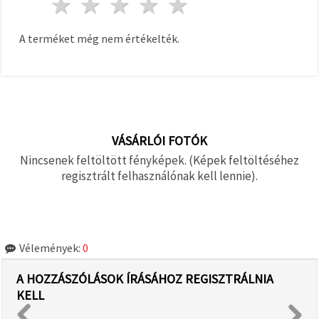
1 csillag
2 csillagok
3 csillagok
4 csillagok
5 csillagok
A terméket még nem értékelték.
VÁSÁRLÓI FOTÓK
Nincsenek feltöltött fényképek. (Képek feltöltéséhez
regisztrált felhasználónak kell lennie).
Vélemények:
0
A HOZZÁSZÓLÁSOK ÍRÁSÁHOZ REGISZTRÁLNIA
KELL