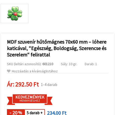
valamint
relevánsabb
tartalmat
és
hirdetéseket
jelenítsünk
meg,
beleértve
analitikai és
marketingpartnereink
MDF szuvenír hűtőmágnes 70x60 mm – lóhere
segítségével
katicával, “Egészség, Boldogság, Szerencse és
is.
Szerelem“ felirattal
Az "Összes
elfogadása"
gombra
SKU (leltári azonosító):
601210
Súly: 10 gr.
Darab: 1
kattintva
elfogadhatja
Hozzáadás a kívánságlistához
az összes
sütit, vagy
a
Ár:
292.50 Ft
1-4 darab
Beállításokban
megadhatja
preferenciáit
KEDVEZMÉNYEK
az adott
MENNYISÉGHEZ
típusú sütik
kiválasztásával
és a
- 20
234.00 Ft
%
5 darab +