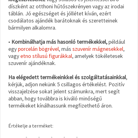
díszként az otthoni hűtőszekrényen vagy az irodai
táblán. Jó egészséget és jóllétet kíván, ezért
csodálatos ajándék barátoknak és szeretteinek
bármilyen alkalomra.
•
Kombinálhatja más hasonló termékekkel,
például
egy
porcelán bögrével
, más
szuvenír mágnesekkel
,
vagy
etno stílusú figurákkal
, amelyek tökéletesek
szuvenír ajándéknak.
Ha elégedett termékeinkkel és szolgáltatásainkkal
,
kérjük, adjon nekünk 5 csillagos értékelést. Pozitív
visszajelzése sokat jelent számunkra, mert segít
abban, hogy továbbra is kiváló minőségű
termékeket kínálhassunk megfizethető áron.
Értékelje a terméket: