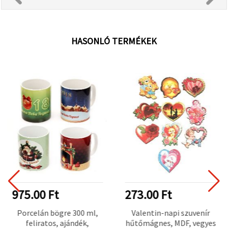
HASONLÓ TERMÉKEK
975.00 Ft
273.00 Ft
Porcelán bögre 300 ml,
Valentin-napi szuvenír
feliratos, ajándék,
hűtőmágnes, MDF, vegyes