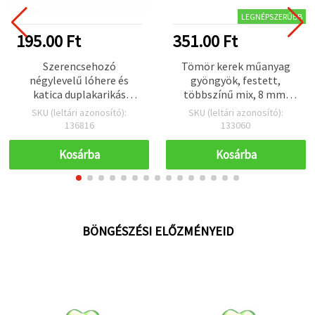
LEGNÉPSZERŰBB
195.00 Ft
351.00 Ft
Szerencsehozó
Tömör kerek műanyag
négylevelű lóhere és
gyöngyök, festett,
katica duplakarikás
többszínű mix, 8 mm,
ékszerkellék összekötő,
furat 1,5 mm, 20 g (~70
SKU (leltári azonosító):
SKU (leltári azonosító):
zöld zománc kristály
db) – karkötőkhöz,
136816
133060
középponttal, ezüstszínű
nyakláncokhoz,
fémötvözet, 23x20 mm, 2
dekorációhoz és DIY
Kosárba
Kosárba
db/csomag
ékszerkészítéshez
BÖNGÉSZÉSI ELŐZMÉNYEID