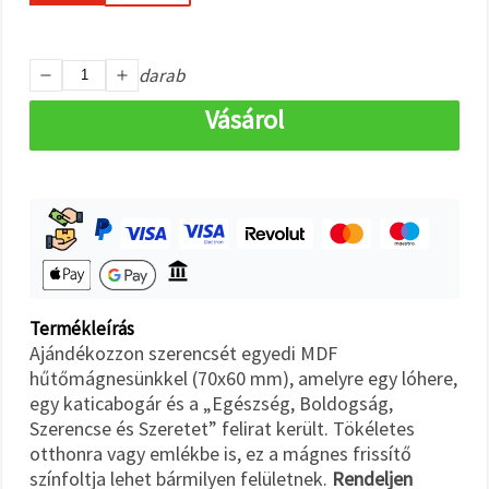
"Mentés"
gombra
kattintva.
darab
Fogadja
Vásárol
el
mindet
Beállítások
Termékleírás
Ajándékozzon szerencsét egyedi MDF
hűtőmágnesünkkel (70x60 mm), amelyre egy lóhere,
egy katicabogár és a „Egészség, Boldogság,
Szerencse és Szeretet” felirat került. Tökéletes
otthonra vagy emlékbe is, ez a mágnes frissítő
színfoltja lehet bármilyen felületnek.
Rendeljen