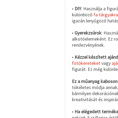
•
DIY
: Használja a figu
különböző
fa tárgyakra
igazán lenyűgöző hatá
•
Gyerekzsúrok
: Haszná
alkotóelemeként. Ez ro
rendezvényének.
•
Kézzel készített aján
fotókereteket
vagy
aj
figurát. Ez még különl
Ez a műanyag kaboson
tökéletes módja annak,
bármilyen dekorációnak.
kreativitását és inspirá
•
Ha elégedett termékei
nekünk 5 csillagos érté