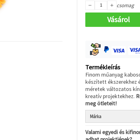
csomag
Vásárol
Termékleírás
Finom műanyag kaboson
készített ékszerekhez 
méretek változatos kín
kreatív projektekhez.
R
meg ötleteit!
Márka
Valami egyedi és kifino
adhat projektjének?