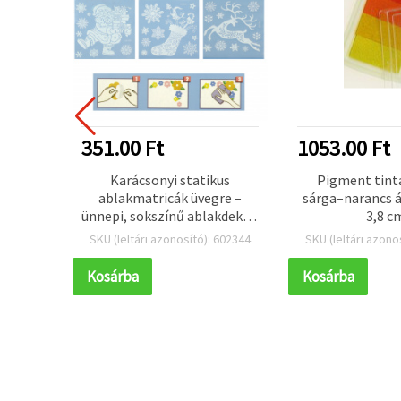
351.00 Ft
1053.00 Ft
virágok
Karácsonyi statikus
Pigment tint
DIY
ablakmatricák üvegre –
sárga–narancs á
ünnepi, sokszínű ablakdekor,
3,8 c
karácsonyi mix, vegyes
 415685
SKU (leltári azonosító): 602344
SKU (leltári azono
minták, 180 x 180 mm-es lap
Kosárba
Kosárba