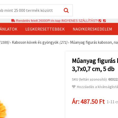
Rendelés felett 26000Ft és kap INGYENES SZÁLLÍTÁST!
JÁNLATOK
LEGKERESETTEBBEK
NAGYKERESKEDELEM
(1595)
›
Kaboson kövek és gyöngyök
(271)
›
Műanyag figurás kaboson, nap
Műanyag figurás 
3,7x0,7 cm, 5 db
SKU (leltári azonosító):
60322
Hozzáadás a kívánságlist
Ár:
487.50 Ft
1-11 