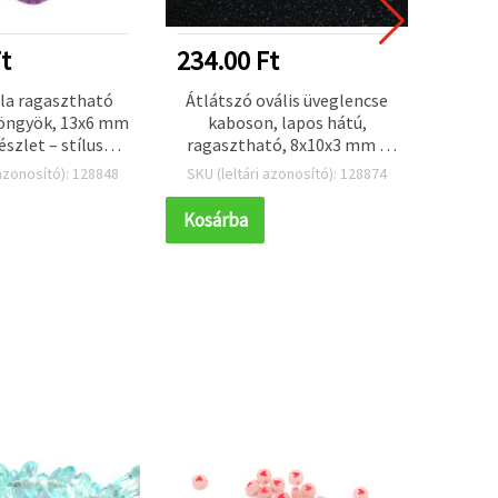
t
234.00 Ft
741.
ila ragasztható
Átlátszó ovális üveglencse
Akril
öngyök, 13x6 mm
kaboson, lapos hátú,
7x3 m
észlet – stílusos
ragasztható, 8x10x3 mm –
zerekhez,
20 db/csomag
 azonosító): 128848
SKU (leltári azonosító): 128874
SKU (l
khöz és kreatív
es projektekhez
Kosárba
Kosár