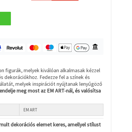
 figurák, melyek kiválóan alkalmasak kézzel
és dekorációkhoz. Fedezze fel a színek és
álatát, melyek inspirációt nyújtanak lenyűgöző
endelje meg most az EM ART-nál, és valósítsa
EM ART
mult dekorációs elemet keres, amellyel stílust