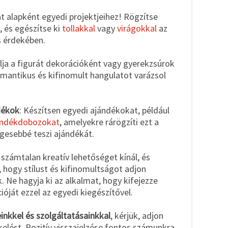
rát alapként egyedi projektjeihez! Rögzítse
, és egészítse ki
tollakkal
vagy
virágokkal
az
s érdekében.
lja a figurát dekorációként vagy gyerekzsúrok
mantikus és kifinomult hangulatot varázsol
dékok
: Készítsen egyedi ajándékokat, például
ándékdobozokat
, amelyekre rárögzíti ezt a
egesebbé teszi ajándékát.
számtalan kreatív lehetőséget kínál, és
 hogy stílust és kifinomultságot adjon
 Ne hagyja ki az alkalmat, hogy kifejezze
cióját ezzel az egyedi kiegészítővel.
nkkel és szolgáltatásainkkal
, kérjük, adjon
kelést. Pozitív visszajelzése fontos számunkra,