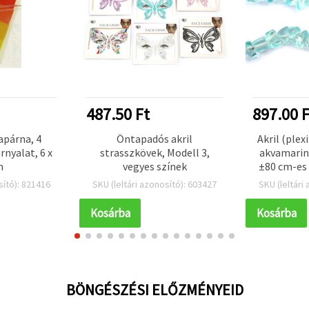
487.50 Ft
897.00 F
apárna, 4
Öntapadós akril
Akril (plex
rnyalat, 6 x
strasszkövek, Modell 3,
akvamarin
m
vegyes színek
±80 cm-es 
ékszerk
sító): 821416
SKU (leltári azonosító): 603427
SKU (leltári
kézműves 
Kosárba
Kosárba
BÖNGÉSZÉSI ELŐZMÉNYEID