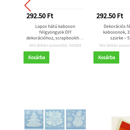
292.50 Ft
292.50 Ft
gurák,
Lapos hátú kaboson
Dekorációs f
színek,
félgyöngyök DIY
kabosonok, 3
db
dekorációhoz, scrapbookhoz
szürke – 
és dekupázshoz, 4x2 mm,
 603265
SKU (leltári azonosító): 503003
SKU (leltári azono
világoskék – 500 db
Kosárba
Kosárba