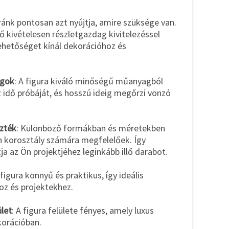
nk pontosan azt nyújtja, amire szüksége van.
tő kivételesen részletgazdag kivitelezéssel
lehetőséget kínál dekorációhoz és
agok
: A figura kiváló minőségű műanyagból
az idő próbáját, és hosszú ideig megőrzi vonzó
zték
: Különböző formákban és méretekben
n korosztály számára megfelelőek. Így
a az Ön projektjéhez leginkább illő darabot.
 figura könnyű és praktikus, így ideális
z és projektekhez.
ület
: A figura felülete fényes, amely luxus
korációban.