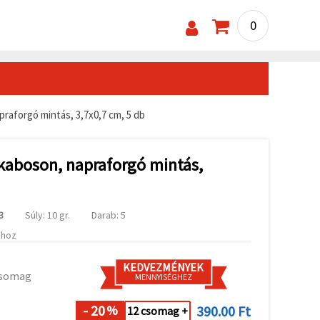
0
raforgó mintás, 3,7x0,7 cm, 5 db
kaboson, napraforgó mintás,
3
Súly: 10 gr.
Darab: 5
ához
KEDVEZMÉNYEK
csomag
MENNYISÉGHEZ
- 20
390.00 Ft
%
12 csomag +