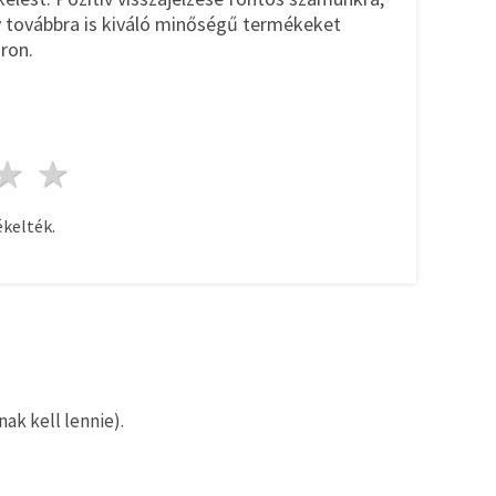
y továbbra is kiváló minőségű termékeket
ron.
ag
sillagok
3 csillagok
4 csillagok
5 csillagok
kelték.
ak kell lennie).