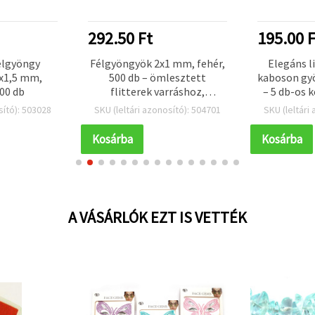
292.50 Ft
195.00 F
élgyöngy
Félgyöngyök 2x1 mm, fehér,
Elegáns l
x1,5 mm,
500 db – ömlesztett
kaboson gy
500 db
flitterek varráshoz,
– 5 db-os k
jelmezekhez, DIY kézműves
éks
sító): 503028
SKU (leltári azonosító): 504701
SKU (leltári
és scrapbooking
kiegészítő
projektekhez
DIY kézműv
Kosárba
Kosárba
A VÁSÁRLÓK EZT IS VETTÉK