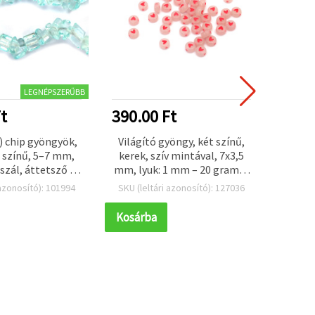
LEGNÉPSZERŰBB
t
390.00 Ft
312.
i) chip gyöngyök,
Világító gyöngy, két színű,
 színű, 5–7 mm,
kerek, szív mintával, 7x3,5
betűgy
szál, áttetsző –
mm, lyuk: 1 mm – 20 gramm
lyuk 
észítéshez és
(kb. 160 db)
 azonosító): 101994
SKU (leltári azonosító): 127036
SKU (l
kiegészítőkhöz
Kosárba
Kosár