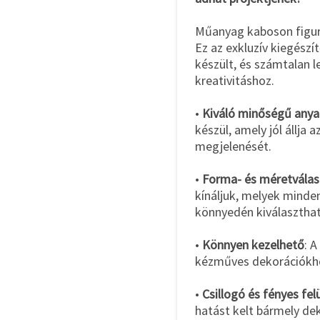
Műanyag kaboson figurá
Ez az exkluzív kiegészí
készült, és számtalan 
kreativitáshoz.
•
Kiváló minőségű any
készül, amely jól állja 
megjelenését.
•
Forma- és méretválas
kínáljuk, melyek minde
könnyedén kiválaszthatj
•
Könnyen kezelhető
: A
kézműves dekorációkho
•
Csillogó és fényes fel
hatást kelt bármely de