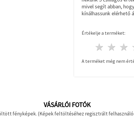
mivel segít abban, hog
kínálhassunk elérhető á
Értékelje a terméket:
1 csill
2 c
A terméket még nem érté
VÁSÁRLÓI FOTÓK
ltött fényképek. (Képek feltöltéséhez regisztrált felhasználón