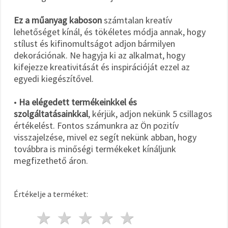
Ez a műanyag kaboson
számtalan kreatív
lehetőséget kínál, és tökéletes módja annak, hogy
stílust és kifinomultságot adjon bármilyen
dekorációnak. Ne hagyja ki az alkalmat, hogy
kifejezze kreativitását és inspirációját ezzel az
egyedi kiegészítővel.
•
Ha elégedett termékeinkkel és
szolgáltatásainkkal
, kérjük, adjon nekünk 5 csillagos
értékelést. Fontos számunkra az Ön pozitív
visszajelzése, mivel ez segít nekünk abban, hogy
továbbra is minőségi termékeket kínáljunk
megfizethető áron.
Értékelje a terméket:
1 csillag
2 csillagok
3 csillagok
4 csillagok
5 csillagok