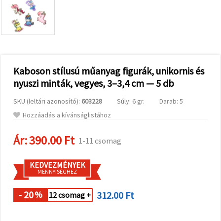
valamint
relevánsabb
tartalmat
és
hirdetéseket
jelenítsünk
meg,
beleértve
analitikai és
Kaboson stílusú műanyag figurák, unikornis és
marketingpartnereink
nyuszi minták, vegyes, 3–3,4 cm — 5 db
segítségével
is.
SKU (leltári azonosító):
603228
Súly: 6 gr.
Darab: 5
Az "Összes
elfogadása"
Hozzáadás a kívánságlistához
gombra
kattintva
elfogadhatja
Ár:
390.00 Ft
1-11 csomag
az összes
sütit, vagy
a
KEDVEZMÉNYEK
Beállításokban
MENNYISÉGHEZ
megadhatja
preferenciáit
az adott
- 20
312.00 Ft
%
12 csomag +
típusú sütik
kiválasztásával
és a