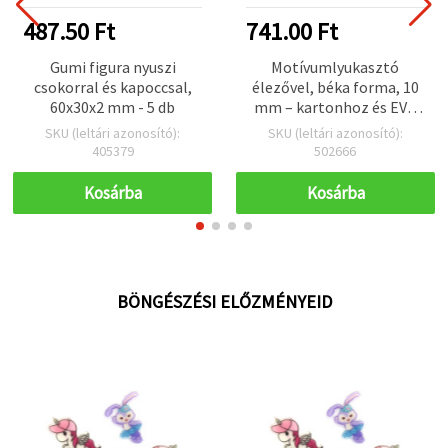
487.50 Ft
741.00 Ft
Gumi figura nyuszi
Motívumlyukasztó
csokorral és kapoccsal,
élezővel, béka forma, 10
60x30x2 mm - 5 db
mm – kartonhoz és EVA
habszivacshoz, kártyák,
SKU (leltári azonosító):
SKU (leltári azonosító):
keretek és albumok
405379
502666
díszítésére ideális
Kosárba
Kosárba
BÖNGÉSZÉSI ELŐZMÉNYEID