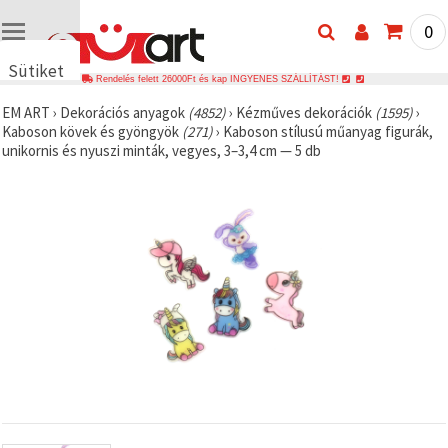
0
Sütiket
Rendelés felett 26000Ft és kap INGYENES SZÁLLÍTÁST!
használunk
EM ART
›
Dekorációs anyagok
(4852)
›
Kézműves dekorációk
(1595)
›
🍪 Cookie-
Kaboson kövek és gyöngyök
(271)
›
Kaboson stílusú műanyag figurák,
kat és
unikornis és nyuszi minták, vegyes, 3–3,4 cm — 5 db
hasonló
technológiákat
használunk
annak
érdekében,
hogy
biztosítsuk
a weboldal
megfelelő
működését,
javítsuk az
Ön
felhasználói
élményét,
és az Ön
hozzájárulásával
elemezzük
a
forgalmat,