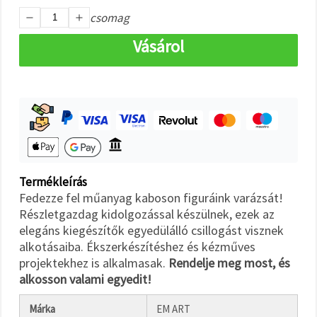
"Mentés"
gombra
csomag
kattintva.
Vásárol
Fogadja
el
mindet
Beállítások
Termékleírás
Fedezze fel műanyag kaboson figuráink varázsát!
Részletgazdag kidolgozással készülnek, ezek az
elegáns kiegészítők egyedülálló csillogást visznek
alkotásaiba. Ékszerkészítéshez és kézműves
projektekhez is alkalmasak.
Rendelje meg most, és
alkosson valami egyedit!
Márka
EM ART