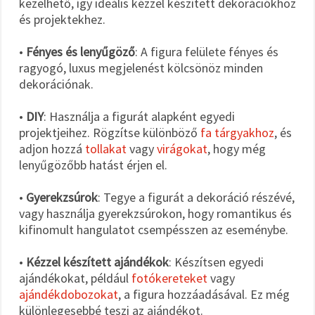
kezelhető, így ideális kézzel készített dekorációkhoz
és projektekhez.
•
Fényes és lenyűgöző
: A figura felülete fényes és
ragyogó, luxus megjelenést kölcsönöz minden
dekorációnak.
•
DIY
: Használja a figurát alapként egyedi
projektjeihez. Rögzítse különböző
fa tárgyakhoz
, és
adjon hozzá
tollakat
vagy
virágokat
, hogy még
lenyűgözőbb hatást érjen el.
•
Gyerekzsúrok
: Tegye a figurát a dekoráció részévé,
vagy használja gyerekzsúrokon, hogy romantikus és
kifinomult hangulatot csempésszen az eseménybe.
•
Kézzel készített ajándékok
: Készítsen egyedi
ajándékokat, például
fotókereteket
vagy
ajándékdobozokat
, a figura hozzáadásával. Ez még
különlegesebbé teszi az ajándékot.