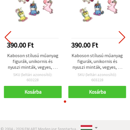
390.00 Ft
390.00 Ft
Kaboson stílusú műanyag
Kaboson stílusú műanyag
figurák, unikornis és
figurák, unikornis és
nyuszi minták, vegyes, 3–
nyuszi minták, vegyes, 3–
3,4 cm — 5 db
3,4 cm — 5 db
SKU (leltári azonosító):
SKU (leltári azonosító):
603228
603228
Kosárba
Kosárba
© 2004 - 2026 EM ART Minden jog fenntartva..