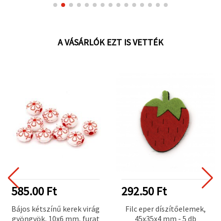
A VÁSÁRLÓK EZT IS VETTÉK
585.00 Ft
292.50 Ft
Bájos kétszínű kerek virág
Filc eper díszítőelemek,
gyöngyök, 10x6 mm, furat
45x35x4 mm - 5 db