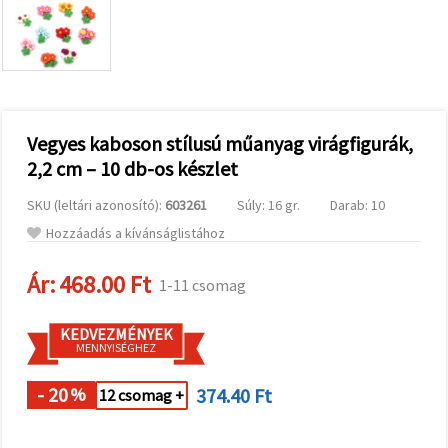
valamint
relevánsabb
tartalmat
és
hirdetéseket
jelenítsünk
meg,
beleértve
analitikai és
Vegyes kaboson stílusú műanyag virágfigurák,
marketingpartnereink
2,2 cm – 10 db-os készlet
segítségével
is.
SKU (leltári azonosító):
603261
Súly: 16 gr.
Darab: 10
Az "Összes
elfogadása"
Hozzáadás a kívánságlistához
gombra
kattintva
elfogadhatja
Ár:
468.00 Ft
1-11 csomag
az összes
sütit, vagy
a
KEDVEZMÉNYEK
Beállításokban
MENNYISÉGHEZ
megadhatja
preferenciáit
az adott
- 20
374.40 Ft
%
12 csomag +
típusú sütik
kiválasztásával
és a