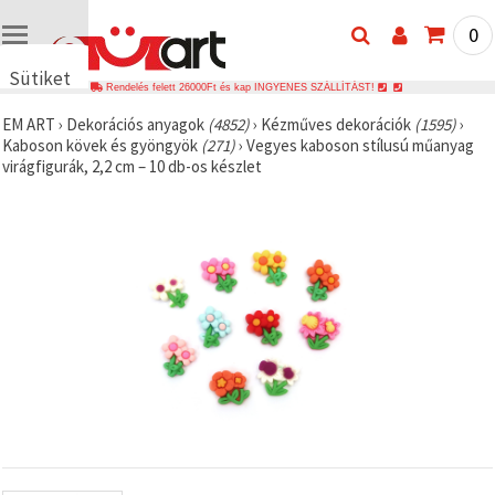
0
Sütiket
Rendelés felett 26000Ft és kap INGYENES SZÁLLÍTÁST!
használunk
EM ART
›
Dekorációs anyagok
(4852)
›
Kézműves dekorációk
(1595)
›
🍪 Cookie-
Kaboson kövek és gyöngyök
(271)
›
Vegyes kaboson stílusú műanyag
kat és
virágfigurák, 2,2 cm – 10 db-os készlet
hasonló
technológiákat
használunk
annak
érdekében,
hogy
biztosítsuk
a weboldal
megfelelő
működését,
javítsuk az
Ön
felhasználói
élményét,
és az Ön
hozzájárulásával
elemezzük
a
forgalmat,