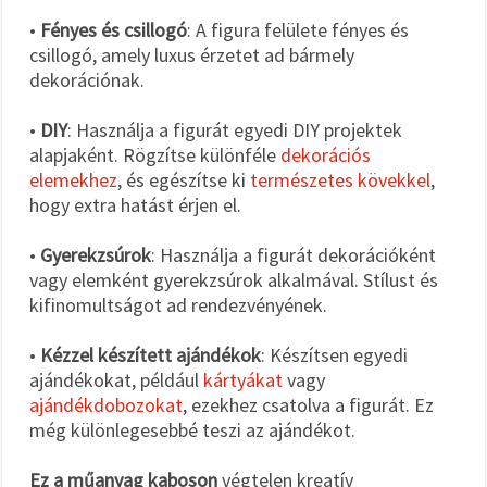
•
Fényes és csillogó
: A figura felülete fényes és
csillogó, amely luxus érzetet ad bármely
dekorációnak.
•
DIY
: Használja a figurát egyedi DIY projektek
alapjaként. Rögzítse különféle
dekorációs
elemekhez
, és egészítse ki
természetes kövekkel
,
hogy extra hatást érjen el.
•
Gyerekzsúrok
: Használja a figurát dekorációként
vagy elemként gyerekzsúrok alkalmával. Stílust és
kifinomultságot ad rendezvényének.
•
Kézzel készített ajándékok
: Készítsen egyedi
ajándékokat, például
kártyákat
vagy
ajándékdobozokat
, ezekhez csatolva a figurát. Ez
még különlegesebbé teszi az ajándékot.
Ez a műanyag kaboson
végtelen kreatív