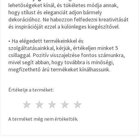
lehetőségeket kínál, és tökéletes módja annak,
hogy stílust és eleganciát adjon bármely
dekorációhoz. Ne habozzon felfedezni kreativitását
és inspirációját ezzel a különleges kiegészítővel.
• Ha elégedett termékeinkkel és
szolgáltatásainkkal, kérjük, értékeljen minket 5
csillaggal. Pozitív visszajelzése fontos számunkra,
mivel segít abban, hogy továbbra is minőségi,
megfizethető árú termékeket kínálhassunk.
Értékelje a terméket:
1 csillag
2 csillagok
3 csillagok
4 csillagok
5 csillagok
A terméket még nem értékelték.