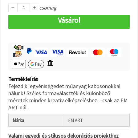
"Mentés"
gombra
csomag
kattintva.
Vásárol
Fogadja
el
mindet
Beállítások
Termékleírás
Fejezd ki egyéniségedet műanyag kabosonokkal
nálunk! Széles formaválaszték és különböző
méretek minden kreatív elképzeléshez – csak az EM
ART-nál.
Márka
EM ART
Valami egyedi és stílusos dekorációs projekthez