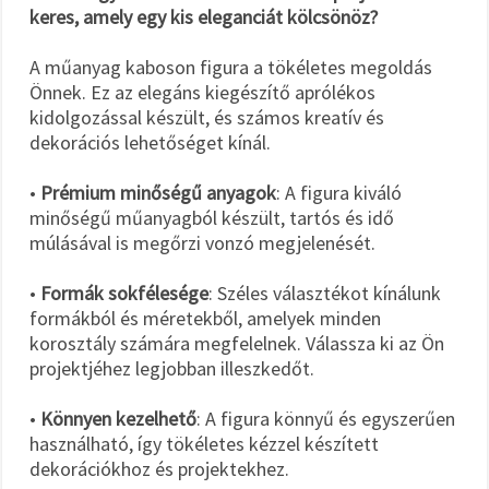
keres, amely egy kis eleganciát kölcsönöz?
A műanyag kaboson figura a tökéletes megoldás
Önnek. Ez az elegáns kiegészítő aprólékos
kidolgozással készült, és számos kreatív és
dekorációs lehetőséget kínál.
•
Prémium minőségű anyagok
: A figura kiváló
minőségű műanyagból készült, tartós és idő
múlásával is megőrzi vonzó megjelenését.
•
Formák sokfélesége
: Széles választékot kínálunk
formákból és méretekből, amelyek minden
korosztály számára megfelelnek. Válassza ki az Ön
projektjéhez legjobban illeszkedőt.
•
Könnyen kezelhető
: A figura könnyű és egyszerűen
használható, így tökéletes kézzel készített
dekorációkhoz és projektekhez.