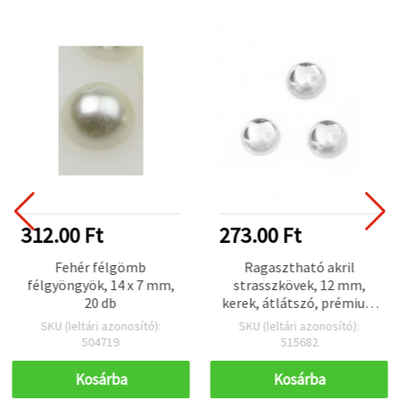
312.00 Ft
273.00 Ft
Fehér félgömb
Ragasztható akril
félgyöngyök, 14 x 7 mm,
strasszkövek, 12 mm,
20 db
kerek, átlátszó, prémium
minőség – 20 db
SKU (leltári azonosító):
SKU (leltári azonosító):
504719
515682
Kosárba
Kosárba