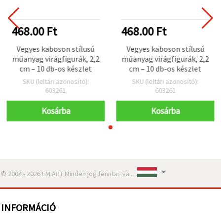
468.00 Ft
468.00 Ft
Vegyes kaboson stílusú
Vegyes kaboson stílusú
műanyag virágfigurák, 2,2
műanyag virágfigurák, 2,2
cm – 10 db-os készlet
cm – 10 db-os készlet
SKU (leltári azonosító):
SKU (leltári azonosító):
603261
603261
Kosárba
Kosárba
© 2004 - 2026 EM ART Minden jog fenntartva..
INFORMÁCIÓ