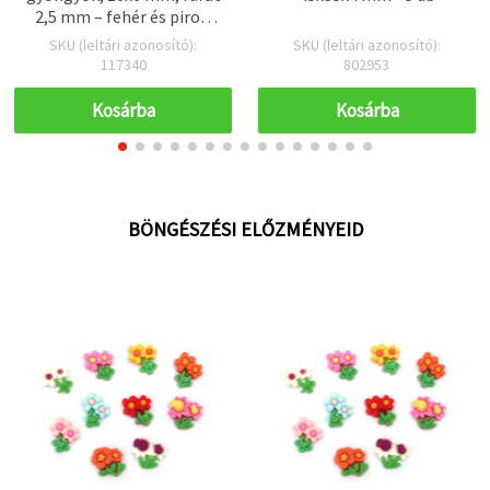
2,5 mm – fehér és piros,
50 g (kb. 140 db) –
SKU (leltári azonosító):
SKU (leltári azonosító):
tökéletes egyedi DIY
117340
802953
ékszerekhez
Kosárba
Kosárba
BÖNGÉSZÉSI ELŐZMÉNYEID