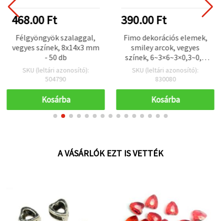
468.00 Ft
390.00 Ft
Félgyöngyök szalaggal,
Fimo dekorációs elemek,
vegyes színek, 8x14x3 mm
smiley arcok, vegyes
- 50 db
színek, 6~3×6~3×0,3~0,7
mm – 20 g
SKU (leltári azonosító):
SKU (leltári azonosító):
504790
830080
Kosárba
Kosárba
A VÁSÁRLÓK EZT IS VETTÉK