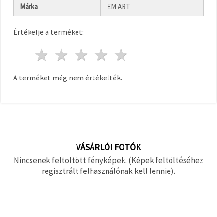
"Mentés"
Márka
EM ART
gombra
kattintva.
Értékelje a terméket:
Fogadja
1 csillag
2 csillagok
3 csillagok
4 csillagok
5 csillagok
el
mindet
A terméket még nem értékelték.
Beállítások
VÁSÁRLÓI FOTÓK
Nincsenek feltöltött fényképek. (Képek feltöltéséhez
regisztrált felhasználónak kell lennie).