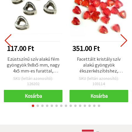
117.00 Ft
351.00 Ft
Ezüstszínű szív alakú fém
Facettált kristály szív
gyöngyök 9x8x5 mm, nagy
alakú gyöngyök
4x5 mm-es furattal,
ékszerkészítéshez,
hobbi ékszerkészítéshez,
10×8,5×5 mm, lyuk: 1 mm,
SKU (leltári azonosító):
SKU (leltári azonosító):
európai stílusú
piros, 20 g (~80 db)
126202
103114
karkötőkhöz, 10
db/csomag
Kosárba
Kosárba