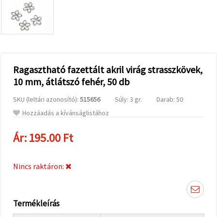
valamint
relevánsabb
tartalmat
és
hirdetéseket
jelenítsünk
meg,
beleértve
analitikai és
Ragasztható fazettált akril virág strasszkövek,
marketingpartnereink
10 mm, átlátszó fehér, 50 db
segítségével
is.
SKU (leltári azonosító):
515656
Súly: 3 gr.
Darab: 50
Az "Összes
elfogadása"
Hozzáadás a kívánságlistához
gombra
kattintva
elfogadhatja
Ár:
195.00 Ft
az összes
sütit, vagy
a
Beállításokban
Nincs raktáron:
megadhatja
preferenciáit
az adott
típusú sütik
kiválasztásával
Termékleírás
és a