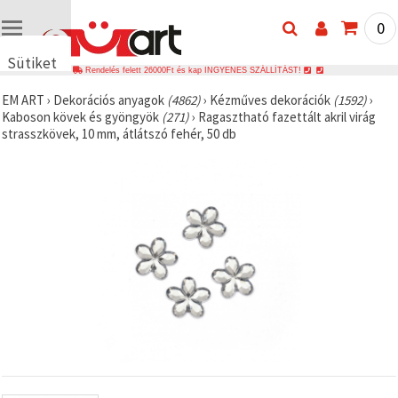
0
Sütiket
Rendelés felett 26000Ft és kap INGYENES SZÁLLÍTÁST!
használunk
EM ART
›
Dekorációs anyagok
(4862)
›
Kézműves dekorációk
(1592)
›
🍪 Cookie-
Kaboson kövek és gyöngyök
(271)
›
Ragasztható fazettált akril virág
kat és
strasszkövek, 10 mm, átlátszó fehér, 50 db
hasonló
technológiákat
használunk
annak
érdekében,
hogy
biztosítsuk
a weboldal
megfelelő
működését,
javítsuk az
Ön
felhasználói
élményét,
és az Ön
hozzájárulásával
elemezzük
a
forgalmat,