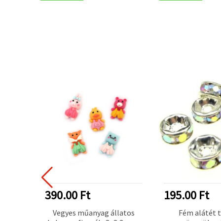
390.00 Ft
195.00 Ft
il
Vegyes műanyag állatos
Fém alátét 