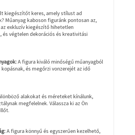
t kiegészítőt keres, amely stílust ad
ek? Műanyag kaboson figuránk pontosan az,
az exkluzív kiegészítő hihetetlen
, és végtelen dekorációs és kreativitási
nyagok:
A figura kiváló minőségű műanyagból
 a kopásnak, és megőrzi vonzerejét az idő
lönböző alakokat és méreteket kínálunk,
álynak megfelelnek. Válassza ki az Ön
llőt.
ág:
A figura könnyű és egyszerűen kezelhető,