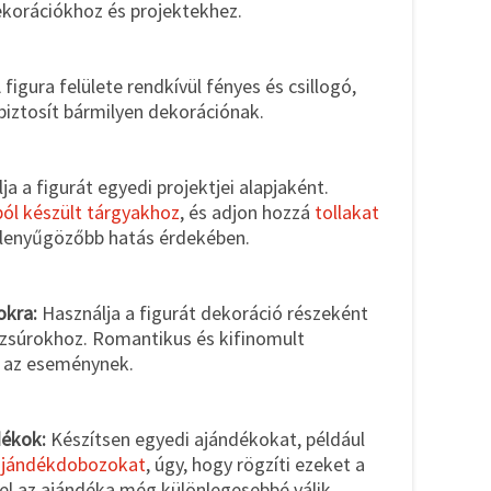
ekorációkhoz és projektekhez.
 figura felülete rendkívül fényes és csillogó,
biztosít bármilyen dekorációnak.
a a figurát egyedi projektjei alapjaként.
ból készült tárgyakhoz
, és adjon hozzá
tollakat
lenyűgözőbb hatás érdekében.
okra:
Használja a figurát dekoráció részeként
zsúrokhoz. Romantikus és kifinomult
 az eseménynek.
dékok:
Készítsen egyedi ajándékokat, például
ajándékdobozokat
, úgy, hogy rögzíti ezeket a
zel az ajándéka még különlegesebbé válik.