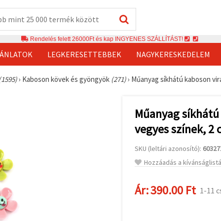
Rendelés felett 26000Ft és kap INGYENES SZÁLLÍTÁST!
JÁNLATOK
LEGKERESETTEBBEK
NAGYKERESKEDELEM
(1595)
›
Kaboson kövek és gyöngyök
(271)
›
Műanyag síkhátú kaboson virá
Műanyag síkhátú 
vegyes színek, 2
SKU (leltári azonosító):
60327
Hozzáadás a kívánságlist
Ár:
390.00 Ft
1-11 