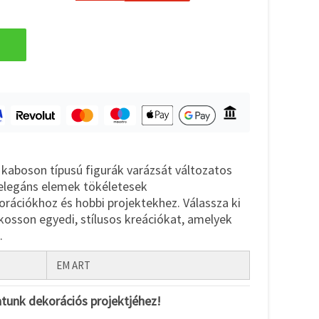
kaboson típusú figurák varázsát változatos
 elegáns elemek tökéletesek
orációkhoz és hobbi projektekhez. Válassza ki
kosson egyedi, stílusos kreációkat, amelyek
.
EM ART
atunk dekorációs projektjéhez!