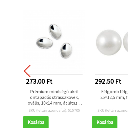
273.00 Ft
292.50 Ft
ató
Prémium minőségű akril
Félgömb félg
öngy –
öntapadós strasszkövek,
25×12,5 mm, f
tés és
ovális, 10x14 mm, átlátszó,
,5 mm,
20 db
 128711
SKU (leltári azonosító): 515705
SKU (leltári azono
Kosárba
Kosárba