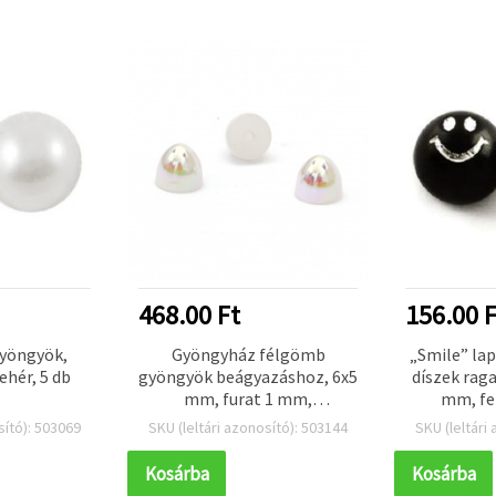
468.00 Ft
156.00 F
yöngyök,
Gyöngyház félgömb
„Smile” la
ehér, 5 db
gyöngyök beágyazáshoz, 6x5
díszek rag
mm, furat 1 mm,
mm, fek
szivárványfényű fehér, DIY
ékszer
sító): 503069
SKU (leltári azonosító): 503144
SKU (leltári
hobbi-kézműves és
dekorációho
dekorációs kellékek - 50 db
kézműves
Kosárba
Kosárba