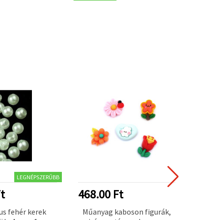
LEGNÉPSZERŰBB
t
468.00 Ft
195.
us fehér kerek
Műanyag kaboson figurák,
Kerek