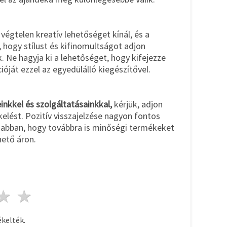
végtelen kreatív lehetőséget kínál, és a
 hogy stílust és kifinomultságot adjon
 Ne hagyja ki a lehetőséget, hogy kifejezze
cióját ezzel az egyedülálló kiegészítővel.
nkkel és szolgáltatásainkkal,
kérjük, adjon
kelést. Pozitív visszajelzése nagyon fontos
 abban, hogy továbbra is minőségi termékeket
ető áron.
ag
sillagok
3 csillagok
4 csillagok
5 csillagok
kelték.