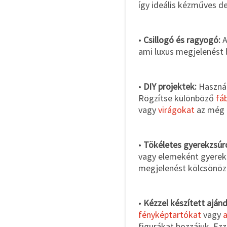
így ideális kézműves d
•
Csillogó és ragyogó:
A
ami luxus megjelenést 
•
DIY projektek:
Használj
Rögzítse különböző
fá
vagy
virágokat
az még 
•
Tökéletes gyerekzsúr
vagy elemeként gyerek
megjelenést kölcsönöz
•
Kézzel készített aján
fényképtartókat
vagy
figurákat hozzájuk. Ez