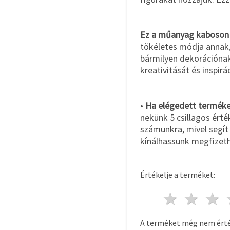
Ez a műanyag kaboson
tökéletes módja annak,
bármilyen dekorációnak.
kreativitását és inspirá
•
Ha elégedett termékei
nekünk 5 csillagos érté
számunkra, mivel segít
kínálhassunk megfizeth
Értékelje a terméket:
1 csill
2 c
A terméket még nem érté