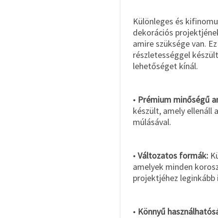
Különleges és kifinomul
dekorációs projektjén
amire szüksége van. Ez 
részletességgel készült
lehetőséget kínál.
•
Prémium minőségű a
készült, amely ellenáll
múlásával.
•
Változatos formák:
Kü
amelyek minden koroszt
projektjéhez leginkább i
•
Könnyű használhatós