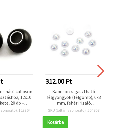
t
312.00 Ft
312.
pos hátú kaboson
Kaboson ragasztható
Félgö
asztáshoz, 12x10
félgyöngyök (félgömb), 6x3
mm, 
ete, 20 db –
mm, fehér irizáló
készítéshez,
(szivárvány) – 100 db
 azonosító): 128864
SKU (leltári azonosító): 504707
SKU (l
z és kreatív DIY
 projektekhez
Kosárba
Kosár