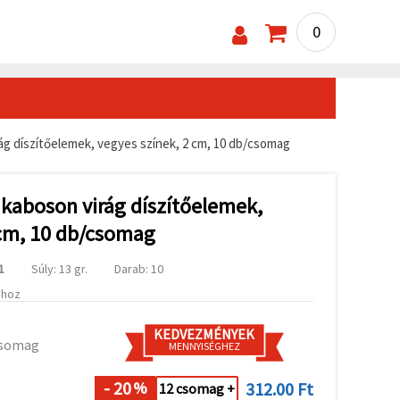
0
g díszítőelemek, vegyes színek, 2 cm, 10 db/csomag
kaboson virág díszítőelemek,
 cm, 10 db/csomag
1
Súly: 13 gr.
Darab: 10
ához
KEDVEZMÉNYEK
csomag
MENNYISÉGHEZ
- 20
312.00 Ft
%
12 csomag +