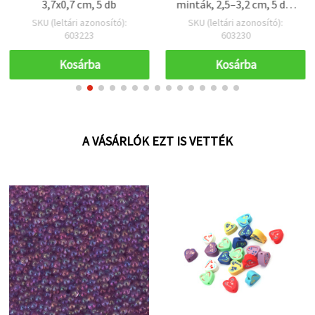
3,7x0,7 cm, 5 db
minták, 2,5–3,2 cm, 5 db-
os szett
SKU (leltári azonosító):
SKU (leltári azonosító):
603223
603230
Kosárba
Kosárba
A VÁSÁRLÓK EZT IS VETTÉK