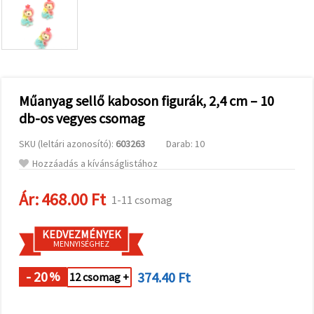
valamint
relevánsabb
tartalmat
és
hirdetéseket
jelenítsünk
meg,
beleértve
analitikai és
Műanyag sellő kaboson figurák, 2,4 cm – 10
marketingpartnereink
db-os vegyes csomag
segítségével
is.
SKU (leltári azonosító):
603263
Darab: 10
Az "Összes
elfogadása"
Hozzáadás a kívánságlistához
gombra
kattintva
elfogadhatja
Ár:
468.00 Ft
1-11 csomag
az összes
sütit, vagy
a
KEDVEZMÉNYEK
Beállításokban
MENNYISÉGHEZ
megadhatja
preferenciáit
az adott
- 20
374.40 Ft
%
12 csomag +
típusú sütik
kiválasztásával
és a