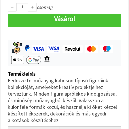
"Mentés"
gombra
csomag
kattintva.
Vásárol
Fogadja
el
mindet
Beállítások
Termékleírás
Fedezze fel műanyag kaboson típusú figuráink
kollekcióját, amelyeket kreatív projektjeihez
terveztünk. Minden figura aprólékos kidolgozással
és minőségi műanyagból készül. Válasszon a
különféle formák közül, és használja ki őket kézzel
készített ékszerek, dekorációk és más egyedi
alkotások készítéséhez.