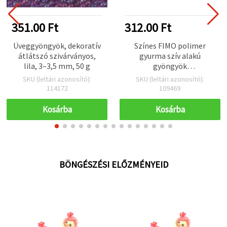
351.00 Ft
312.00 Ft
Üveggyöngyök, dekoratív
Színes FIMO polimer
átlátszó szivárványos,
gyurma szív alakú
lila, 3–3,5 mm, 50 g
gyöngyök
ékszerkészítéshez és
SKU (leltári azonosító):
SKU (leltári azonosító):
dekorációhoz, 10x5 mm, 2
114172
109469
mm furat, vegyes színek,
20 db
Kosárba
Kosárba
BÖNGÉSZÉSI ELŐZMÉNYEID