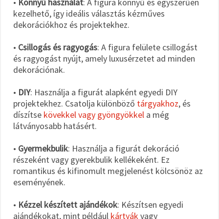
•
Könnyű használat
: A figura könnyű és egyszerűen
kezelhető, így ideális választás kézműves
dekorációkhoz és projektekhez.
•
Csillogás és ragyogás
: A figura felülete csillogást
és ragyogást nyújt, amely luxusérzetet ad minden
dekorációnak.
•
DIY
: Használja a figurát alapként egyedi DIY
projektekhez. Csatolja különböző
tárgyakhoz
, és
díszítse
kövekkel vagy gyöngyökkel
a még
látványosabb hatásért.
•
Gyermekbulik
: Használja a figurát dekoráció
részeként vagy gyerekbulik kellékeként. Ez
romantikus és kifinomult megjelenést kölcsönöz az
eseményének.
•
Kézzel készített ajándékok
: Készítsen egyedi
ajándékokat, mint például
kártyák
vagy