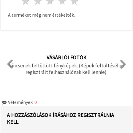
1 csillag
2 csillagok
3 csillagok
4 csillagok
5 csillagok
A terméket még nem értékelték.
VÁSÁRLÓI FOTÓK
Nincsenek feltöltött fényképek. (Képek feltöltéséhez
regisztrált felhasználónak kell lennie).
Vélemények:
0
A HOZZÁSZÓLÁSOK ÍRÁSÁHOZ REGISZTRÁLNIA
KELL