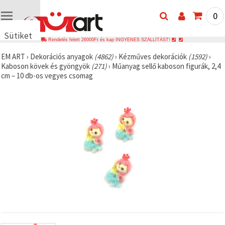
0
Sütiket
Rendelés felett 26000Ft és kap INGYENES SZÁLLÍTÁST!
használunk
EM ART
›
Dekorációs anyagok
(4862)
›
Kézműves dekorációk
(1592)
›
🍪 Cookie-
Kaboson kövek és gyöngyök
(271)
›
Műanyag sellő kaboson figurák, 2,4
kat és
cm – 10 db-os vegyes csomag
hasonló
technológiákat
használunk
annak
érdekében,
hogy
biztosítsuk
a weboldal
megfelelő
működését,
javítsuk az
Ön
felhasználói
élményét,
és az Ön
hozzájárulásával
elemezzük
a
forgalmat,