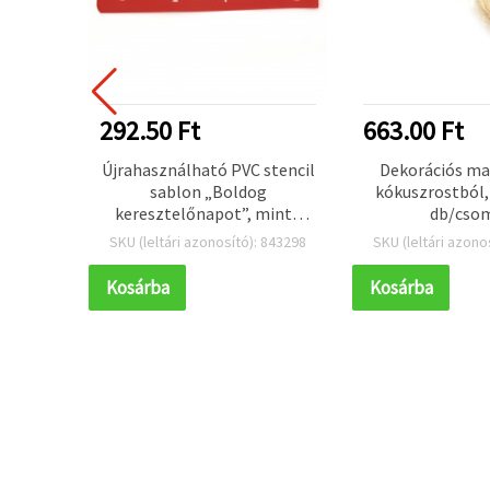
292.50 Ft
663.00 Ft
 x 15–
Újrahasználható PVC stencil
Dekorációs ma
formák
sablon „Boldog
kókuszrostból,
színű –
keresztelőnapot”, minta
db/cso
mérete: 13,6×3,5 cm
 122967
SKU (leltári azonosító): 843298
SKU (leltári azono
Kosárba
Kosárba