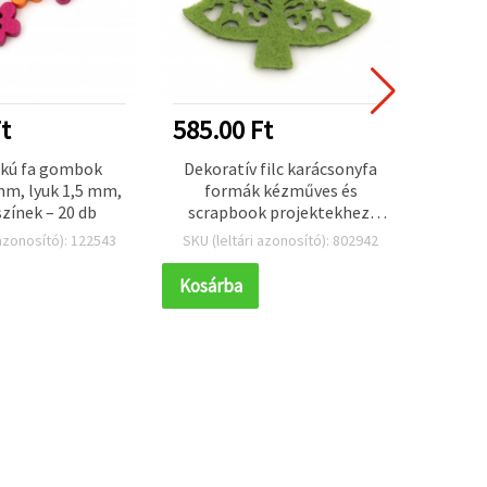
t
585.00 Ft
624.
akú fa gombok
Dekoratív filc karácsonyfa
Ma
mm, lyuk 1,5 mm,
formák kézműves és
kupak
zínek – 20 db
scrapbook projektekhez,
49×48 mm - 10 db
 azonosító): 122543
SKU (leltári azonosító): 802942
SKU (l
Kosárba
Kosár