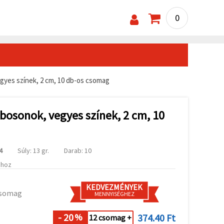
0
gyes színek, 2 cm, 10 db-os csomag
bosonok, vegyes színek, 2 cm, 10
4
Súly: 13 gr.
Darab: 10
ához
KEDVEZMÉNYEK
csomag
MENNYISÉGHEZ
- 20
374.40 Ft
%
12 csomag +