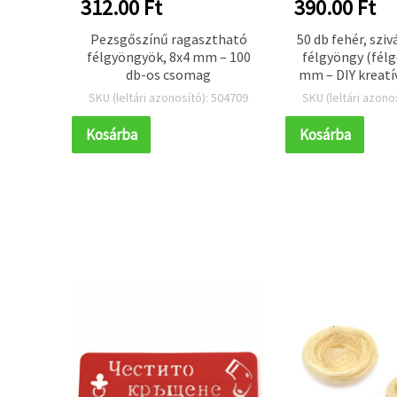
312.00 Ft
390.00 Ft
medve
Pezsgőszínű ragasztható
50 db fehér, szi
, 2,5×1
félgyöngyök, 8x4 mm – 100
félgyöngy (fél
ett
db-os csomag
mm – DIY kreatí
ékszer-, ruh
 603243
SKU (leltári azonosító): 504709
SKU (leltári azono
kiegészítő-dí
Kosárba
Kosárba