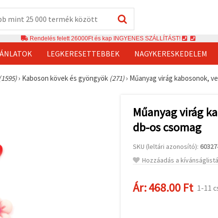
Rendelés felett 26000Ft és kap INGYENES SZÁLLÍTÁST!
JÁNLATOK
LEGKERESETTEBBEK
NAGYKERESKEDELEM
(1595)
›
Kaboson kövek és gyöngyök
(271)
›
Műanyag virág kabosonok, ve
Műanyag virág ka
db-os csomag
SKU (leltári azonosító):
60327
Hozzáadás a kívánságlist
Ár:
468.00 Ft
1-11 