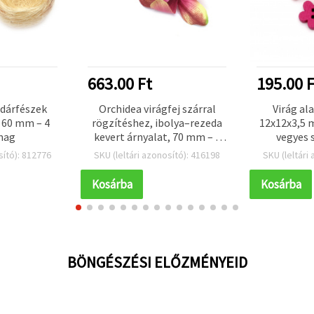
663.00 Ft
195.00 F
dárfészek
Orchidea virágfej szárral
Virág al
 60 mm – 4
rögzítéshez, ibolya–rezeda
12x12x3,5 
mag
kevert árnyalat, 70 mm – 5
vegyes s
db
sító): 812776
SKU (leltári azonosító): 416198
SKU (leltári
Kosárba
Kosárba
BÖNGÉSZÉSI ELŐZMÉNYEID