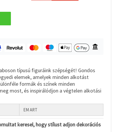
aboson típusú figuráink szépségét! Gondos
 egyedi elemek, amelyek minden alkotást
Különféle formák és színek minden
meg most, és inspirálódjon a végtelen alkotási
EM ART
omultat keresel, hogy stílust adjon dekorációs