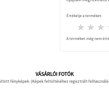
Értékelje a terméket:
1 csill
2 c
A terméket még nem érté
VÁSÁRLÓI FOTÓK
ltött fényképek. (Képek feltöltéséhez regisztrált felhasználón