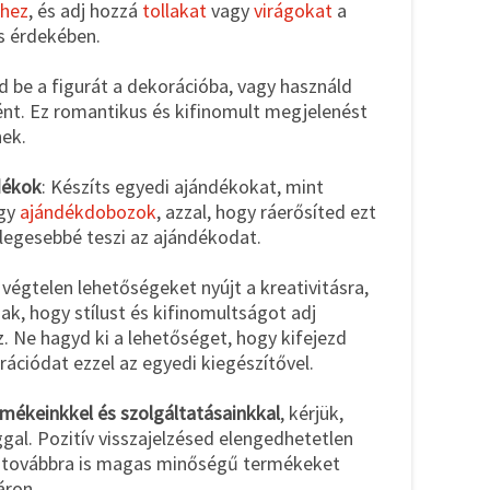
khez
, és adj hozzá
tollakat
vagy
virágokat
a
s érdekében.
szd be a figurát a dekorációba, vagy használd
nt. Ez romantikus és kifinomult megjelenést
ek.
dékok
: Készíts egyedi ajándékokat, mint
gy
ajándékdobozok
, azzal, hogy ráerősíted ezt
nlegesebbé teszi az ajándékodat.
végtelen lehetőségeket nyújt a kreativitásra,
k, hogy stílust és kifinomultságot adj
. Ne hagyd ki a lehetőséget, hogy kifejezd
irációdat ezzel az egyedi kiegészítővel.
mékeinkkel és szolgáltatásainkkal
, kérjük,
aggal. Pozitív visszajelzésed elengedhetetlen
t továbbra is magas minőségű termékeket
áron.