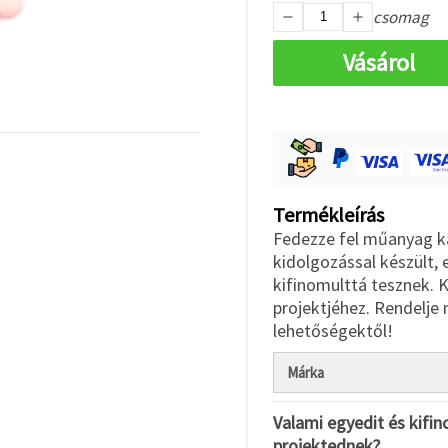
csomag
Vásárol
Termékleírás
Fedezze fel műanyag k
kidolgozással készült,
kifinomulttá tesznek. 
projektjéhez. Rendelje 
lehetőségektől!
Márka
Valami egyedit és kifin
projektednek?