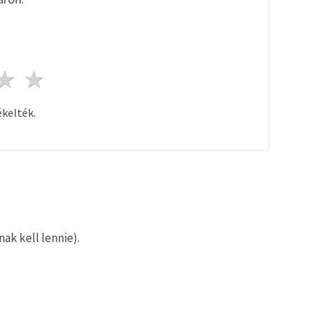
ag
sillagok
3 csillagok
4 csillagok
5 csillagok
kelték.
ak kell lennie).