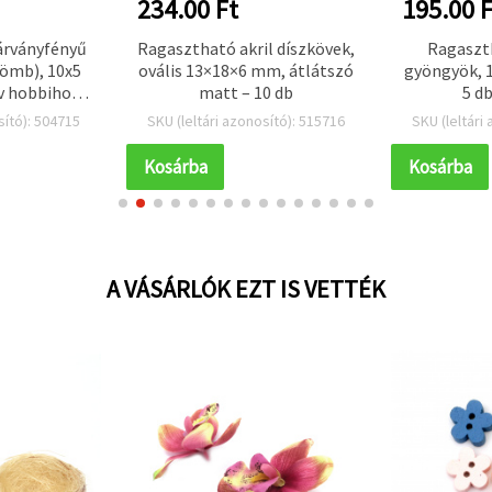
234.00 Ft
195.00 F
várványfényű
Ragasztható akril díszkövek,
Ragaszt
gömb), 10x5
ovális 13×18×6 mm, átlátszó
gyöngyök, 
v hobbihoz,
matt – 10 db
5 d
ázat- és
sító): 504715
SKU (leltári azonosító): 515716
SKU (leltári
szítéshez
Kosárba
Kosárba
A VÁSÁRLÓK EZT IS VETTÉK