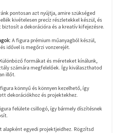
ánk pontosan azt nyújtja, amire szükséged
ellék kivételesen precíz részletekkel készül, és
biztosít a dekorációra és a kreatív kifejezésre.
agok
: A figura prémium műanyagból készül,
 és idővel is megőrzi vonzerejét.
 Különböző formákat és méreteket kínálunk,
tály számára megfelelőek. Így kiválaszthatod
n illőt.
A figura könnyű és könnyen kezelhető, így
tett dekorációkhoz és projektekhez.
figura felülete csillogó, így bármely díszítésnek
sít.
át alapként egyedi projektjeidhez. Rögzítsd