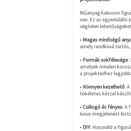
Műanyag kaboson figur
van. Ez az egyedülálló k
végtelen lehetőségeket 
•
Magas minőségű any
amely rendkívül tartós,
•
Formák sokfélesége
:
amelyek minden korosz
a projektedhez legjobba
•
Könnyen kezelhető
: 
tökéletes kézzel készí
•
Csillogó és fényes
: A 
luxus megjelenést bizto
•
DIY
: Használd a figur