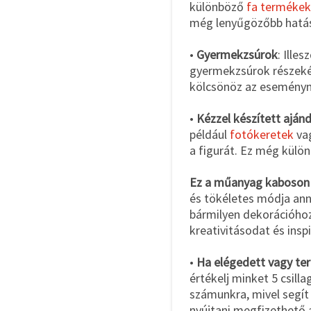
különböző
fa terméke
még lenyűgözőbb hatá
•
Gyermekzsúrok
: Ille
gyermekzsúrok részeké
kölcsönöz az eseményn
•
Kézzel készített aján
például
fotókeretek
va
a figurát. Ez még külö
Ez a műanyag kaboson
és tökéletes módja anna
bármilyen dekorációhoz
kreativitásodat és insp
•
Ha elégedett vagy ter
értékelj minket 5 csill
számunkra, mivel segí
nyújtani megfizethető 