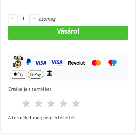
"Mentés"
gombra
kattintva.
csomag
Fogadja
Vásárol
el
mindet
Beállítások
Értékelje a terméket:
1 csillag
2 csillagok
3 csillagok
4 csillagok
5 csillagok
A terméket még nem értékelték.