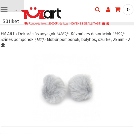
0
Sütiket
Rendelés felett 26000Ft és kap INGYENES SZÁLLÍTÁST!
használunk
EM ART
›
Dekorációs anyagok
(4862)
›
Kézműves dekorációk
(1592)
›
🍪 Cookie-
Színes pomponok
(162)
›
Műbőr pomponok, bolyhos, szürke, 25 mm - 2
kat és
db
hasonló
technológiákat
használunk
annak
érdekében,
hogy
biztosítsuk
a weboldal
megfelelő
működését,
javítsuk az
Ön
felhasználói
élményét,
és az Ön
hozzájárulásával
elemezzük
a
forgalmat,