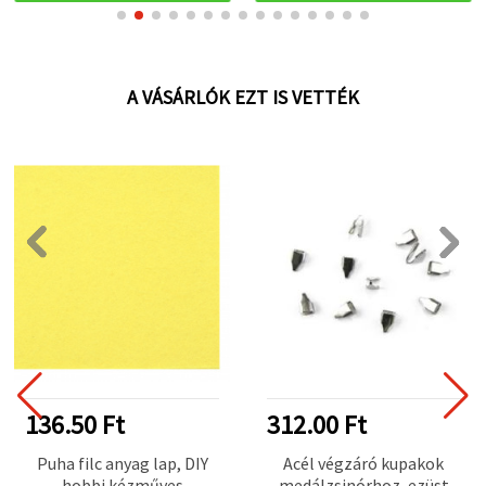
A VÁSÁRLÓK EZT IS VETTÉK
136.50 Ft
312.00 Ft
Puha filc anyag lap, DIY
Acél végzáró kupakok
hobbi kézműves
medálzsinórhoz, ezüst