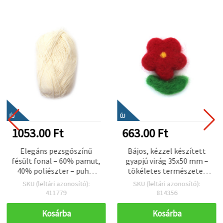
ÚJ
ÚJ
1053.00 Ft
663.00 Ft
Elegáns pezsgőszínű
Bájos, kézzel készített
fésült fonal – 60% pamut,
gyapjú virág 35x50 mm –
40% poliészter – puha,
tökéletes természetes
sima és tartós – 50 g
dekorációkhoz,
SKU (leltári azonosító):
SKU (leltári azonosító):
ajándékokhoz és kreatív
411779
814356
textil kézműves
projektekhez
Kosárba
Kosárba