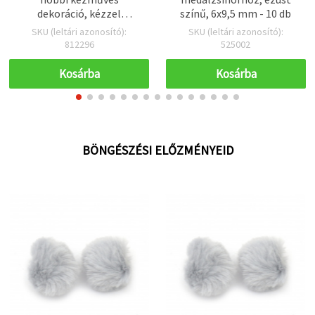
dekoráció, kézzel
színű, 6x9,5 mm - 10 db
készített, 2 mm, A4 20x30
SKU (leltári azonosító):
SKU (leltári azonosító):
cm, pasztell sárga - 1 db
812296
525002
Kosárba
Kosárba
BÖNGÉSZÉSI ELŐZMÉNYEID