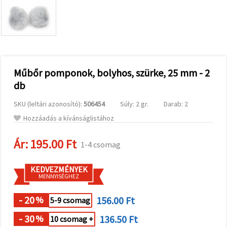
valamint
relevánsabb
tartalmat
és
hirdetéseket
jelenítsünk
meg,
beleértve
analitikai és
Műbőr pomponok, bolyhos, szürke, 25 mm - 2
marketingpartnereink
db
segítségével
is.
SKU (leltári azonosító):
506454
Súly: 2 gr.
Darab: 2
Az "Összes
elfogadása"
Hozzáadás a kívánságlistához
gombra
kattintva
elfogadhatja
Ár:
195.00 Ft
1-4 csomag
az összes
sütit, vagy
a
KEDVEZMÉNYEK
Beállításokban
MENNYISÉGHEZ
megadhatja
preferenciáit
az adott
- 20
156.00 Ft
%
5-9 csomag
típusú sütik
kiválasztásával
- 30
136.50 Ft
%
10 csomag +
és a