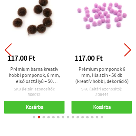
117.00 Ft
117.00 Ft
Prémium barna kreatív
Prémium pomponok 6
hobbi pomponok, 6 mm,
mm, lila szín - 50 db
első osztályú – 50
(kreatív hobbi, dekoráció)
db/csomag
SKU (leltári azonosító):
SKU (leltári azonosító):
506075
506444
Kosárba
Kosárba