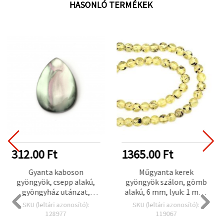
HASONLÓ TERMÉKEK
312.00 Ft
1365.00 Ft
Gyanta kaboson
Műgyanta kerek
gyöngyök, csepp alakú,
gyöngyök szálon, gömb
gyöngyház utánzat,
alakú, 6 mm, lyuk: 1 mm,
25x18x5 mm, fekete – 5 db
kb. 64 db
SKU (leltári azonosító):
SKU (leltári azonosító):
128977
119067