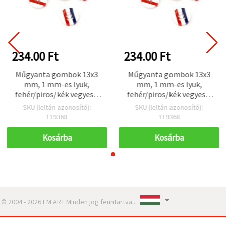
234.00 Ft
234.00 Ft
Műgyanta gombok 13x3
Műgyanta gombok 13x3
mm, 1 mm-es lyuk,
mm, 1 mm-es lyuk,
fehér/piros/kék vegyes –
fehér/piros/kék vegyes –
10 db-os csomag
10 db-os csomag
SKU (leltári azonosító):
SKU (leltári azonosító):
119368
119368
Kosárba
Kosárba
© 2004 - 2026 EM ART Minden jog fenntartva..