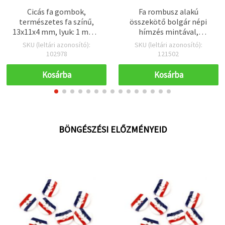
Cicás fa gombok,
Fa rombusz alakú
természetes fa színű,
összekötő bolgár népi
13x11x4 mm, lyuk: 1 mm –
hímzés mintával,
20 db
25x22x1,8 mm, 2 mm-es
SKU (leltári azonosító):
SKU (leltári azonosító):
furat –
102978
121502
ékszerkészítéshez,
karkötőkhöz,
Kosárba
Kosárba
nyakláncokhoz,
fülbevalókhoz,
scrapbookinghoz és
dekorációhoz, 10 db-os
csomag
BÖNGÉSZÉSI ELŐZMÉNYEID