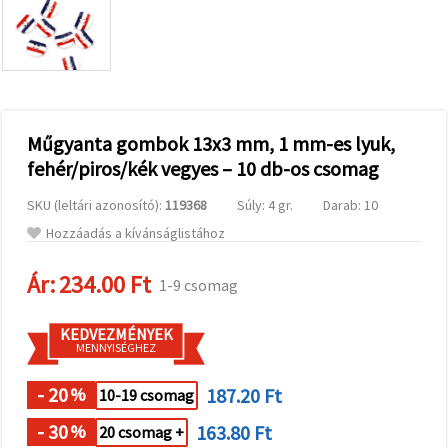
valamint
relevánsabb
tartalmat
és
hirdetéseket
jelenítsünk
meg,
beleértve
analitikai és
Műgyanta gombok 13x3 mm, 1 mm-es lyuk,
marketingpartnereink
fehér/piros/kék vegyes – 10 db-os csomag
segítségével
is.
SKU (leltári azonosító):
119368
Súly: 4 gr.
Darab: 10
Az "Összes
elfogadása"
Hozzáadás a kívánságlistához
gombra
kattintva
elfogadhatja
Ár:
234.00 Ft
1-9 csomag
az összes
sütit, vagy
a
KEDVEZMÉNYEK
Beállításokban
MENNYISÉGHEZ
megadhatja
preferenciáit
az adott
- 20
187.20 Ft
%
10-19 csomag
típusú sütik
kiválasztásával
- 30
163.80 Ft
%
20 csomag +
és a