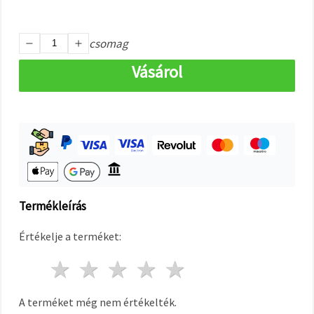
"Mentés"
gombra
kattintva.
csomag
Fogadja
Vásárol
el
mindet
Beállítások
Termékleírás
Értékelje a terméket:
1 csillag
2 csillagok
3 csillagok
4 csillagok
5 csillagok
A terméket még nem értékelték.