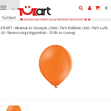
0
Sütiket
Rendelés felett 26000Ft és kap INGYENES SZÁLLÍTÁST!
használunk
EM ART
›
Alkalmak és Ünnepek
(2956)
›
Parti Kellékek
(306)
›
Parti Lufik
🍪 Cookie-
(8)
›
Narancssárga léggömbök – 10 db-os csomag
kat és
hasonló
technológiákat
használunk
annak
érdekében,
hogy
biztosítsuk
a weboldal
megfelelő
működését,
javítsuk az
Ön
felhasználói
élményét,
és az Ön
hozzájárulásával
elemezzük
a
forgalmat,