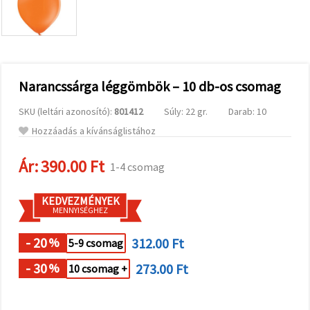
valamint
relevánsabb
tartalmat
és
hirdetéseket
jelenítsünk
meg,
Narancssárga léggömbök – 10 db-os csomag
beleértve
analitikai és
marketingpartnereink
SKU (leltári azonosító):
801412
Súly: 22 gr.
Darab: 10
segítségével
is.
Hozzáadás a kívánságlistához
Az "Összes
elfogadása"
Ár:
390.00 Ft
1-4 csomag
gombra
kattintva
elfogadhatja
KEDVEZMÉNYEK
az összes
MENNYISÉGHEZ
sütit, vagy
a
Beállításokban
- 20
312.00 Ft
%
5-9 csomag
megadhatja
preferenciáit
- 30
273.00 Ft
az adott
%
10 csomag +
típusú sütik
kiválasztásával
és a