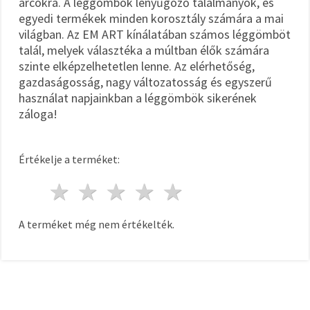
arcokra. A léggömbök lenyűgöző találmányok, és
egyedi termékek minden korosztály számára a mai
világban. Az EM ART kínálatában számos léggömböt
talál, melyek választéka a múltban élők számára
szinte elképzelhetetlen lenne. Az elérhetőség,
gazdaságosság, nagy változatosság és egyszerű
használat napjainkban a léggömbök sikerének
záloga!
Értékelje a terméket:
1 csillag
2 csillagok
3 csillagok
4 csillagok
5 csillagok
A terméket még nem értékelték.