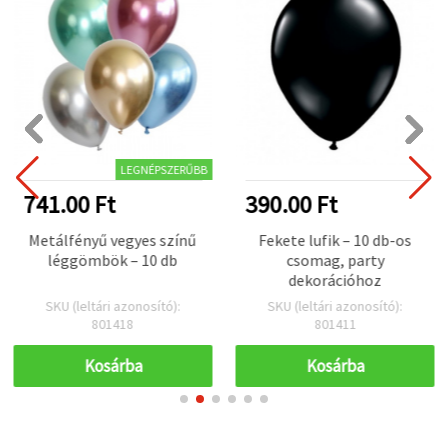
LEGNÉPSZERŰBB
741.00 Ft
390.00 Ft
Metálfényű vegyes színű
Fekete lufik – 10 db-os
léggömbök – 10 db
csomag, party
dekorációhoz
SKU (leltári azonosító):
SKU (leltári azonosító):
801418
801411
Kosárba
Kosárba