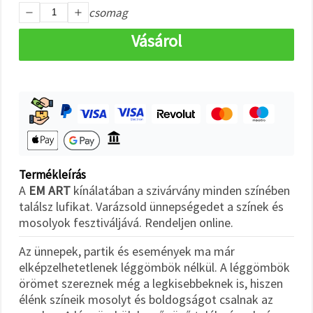
"Mentés"
csomag
gombra
kattintva.
Vásárol
Fogadja
el
mindet
Beállítások
Termékleírás
A
EM ART
kínálatában a szivárvány minden színében
találsz lufikat. Varázsold ünnepségedet a színek és
mosolyok fesztiváljává. Rendeljen online.
Az ünnepek, partik és események ma már
elképzelhetetlenek léggömbök nélkül. A léggömbök
örömet szereznek még a legkisebbeknek is, hiszen
élénk színeik mosolyt és boldogságot csalnak az