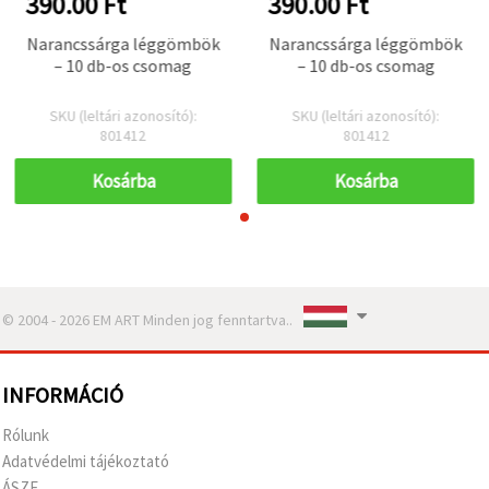
390.00 Ft
390.00 Ft
Narancssárga léggömbök
Narancssárga léggömbök
– 10 db-os csomag
– 10 db-os csomag
SKU (leltári azonosító):
SKU (leltári azonosító):
801412
801412
Kosárba
Kosárba
© 2004 - 2026 EM ART Minden jog fenntartva..
INFORMÁCIÓ
Rólunk
Adatvédelmi tájékoztató
ÁSZF