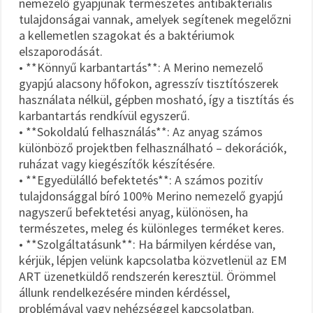
nemezelő gyapjúnak természetes antibakteriális
tulajdonságai vannak, amelyek segítenek megelőzni
a kellemetlen szagokat és a baktériumok
elszaporodását.
• **Könnyű karbantartás**: A Merino nemezelő
gyapjú alacsony hőfokon, agresszív tisztítószerek
használata nélkül, gépben mosható, így a tisztítás és
karbantartás rendkívül egyszerű.
• **Sokoldalú felhasználás**: Az anyag számos
különböző projektben felhasználható – dekorációk,
ruházat vagy kiegészítők készítésére.
• **Egyedülálló befektetés**: A számos pozitív
tulajdonsággal bíró 100% Merino nemezelő gyapjú
nagyszerű befektetési anyag, különösen, ha
természetes, meleg és különleges terméket keres.
• **Szolgáltatásunk**: Ha bármilyen kérdése van,
kérjük, lépjen velünk kapcsolatba közvetlenül az EM
ART üzenetküldő rendszerén keresztül. Örömmel
állunk rendelkezésére minden kérdéssel,
problémával vagy nehézséggel kapcsolatban.