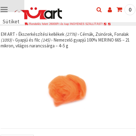
0
Sütiket
Rendelés felett 26000Ft és kap INGYENES SZÁLLÍTÁST!
használunk
EM ART
›
Ékszerkészítési kellékek
(2776)
›
Cérnák, Zsinórok, Fonalak
🍪 Cookie-
(1093)
›
Gyapjú és filc
(145)
›
Nemezelő gyapjú 100% MERINO 66S – 21
kat és
mikron, világos narancssárga – 4–5 g
hasonló
technológiákat
használunk
annak
érdekében,
hogy
biztosítsuk
a weboldal
megfelelő
működését,
javítsuk az
Ön
felhasználói
élményét,
és az Ön
hozzájárulásával
elemezzük
a
forgalmat,