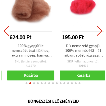
624.00 Ft
195.00 Ft
100% gyapjúfilc
DIY nemezelő gyapjú,
nemszőtt textíliákhoz,
100% merinó, 66S – 21
extra minőség, hamvas
mikron, sötét rózsaszín –
rózsa, 700×600 mm – 50 g
4–5 g
SKU (leltári azonosító):
SKU (leltári azonosító):
411270
401619
Kosárba
Kosárba
BÖNGÉSZÉSI ELŐZMÉNYEID