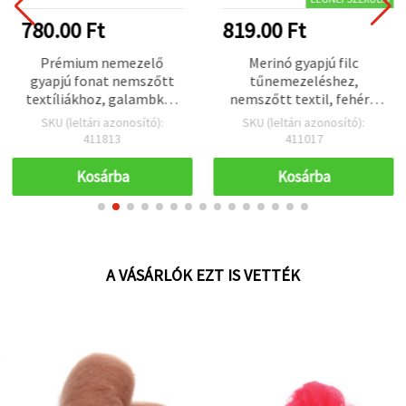
780.00 Ft
819.00 Ft
Prémium nemezelő
Merinó gyapjú filc
gyapjú fonat nemszőtt
tűnemezeléshez,
textíliákhoz, galambkék
nemszőtt textil, fehér -
árnyalatok - 50 g
50 g
SKU (leltári azonosító):
SKU (leltári azonosító):
411813
411017
Kosárba
Kosárba
A VÁSÁRLÓK EZT IS VETTÉK