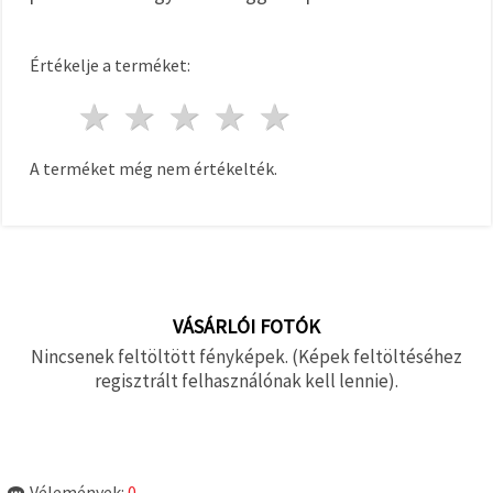
Értékelje a terméket:
1 csillag
2 csillagok
3 csillagok
4 csillagok
5 csillagok
A terméket még nem értékelték.
VÁSÁRLÓI FOTÓK
Nincsenek feltöltött fényképek. (Képek feltöltéséhez
regisztrált felhasználónak kell lennie).
Vélemények:
0