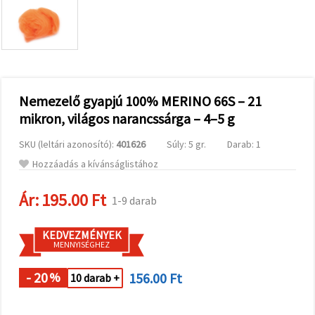
valamint
relevánsabb
tartalmat
és
hirdetéseket
jelenítsünk
meg,
beleértve
analitikai és
Nemezelő gyapjú 100% MERINO 66S – 21
marketingpartnereink
mikron, világos narancssárga – 4–5 g
segítségével
is.
SKU (leltári azonosító):
401626
Súly: 5 gr.
Darab: 1
Az "Összes
elfogadása"
Hozzáadás a kívánságlistához
gombra
kattintva
elfogadhatja
Ár:
195.00 Ft
1-9 darab
az összes
sütit, vagy
a
KEDVEZMÉNYEK
Beállításokban
MENNYISÉGHEZ
megadhatja
preferenciáit
az adott
- 20
156.00 Ft
%
10 darab +
típusú sütik
kiválasztásával
és a