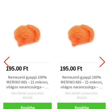
195.00 Ft
195.00 Ft
Nemezelő gyapjú 100%
Nemezelő gyapjú 100%
MERINO 66S – 21 mikron,
MERINO 66S – 21 mikron,
világos narancssárga – 4–
világos narancssárga – 4–
5 g
5 g
SKU (leltári azonosító):
SKU (leltári azonosító):
401626
401626
Kosárba
Kosárba