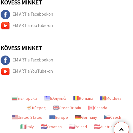
KÖVESS MINKET
EM ART a Facebookon
EM ART a YouTube-on
KÖVESS MINKET
EM ART a Facebookon
EM ART a YouTube-on
Български
Ελληνικά
Română
Moldova
Κύπρος
Great Britain
Canada
United States
Europe
Germany
Czech
Italy
Croatian
Poland
Austria