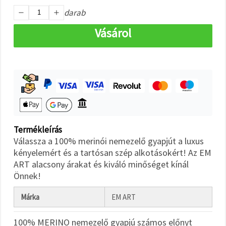
"Mentés"
gombra
darab
kattintva.
Vásárol
Fogadja
el
mindet
Beállítások
Termékleírás
Válassza a 100% merinói nemezelő gyapjút a luxus
kényelemért és a tartósan szép alkotásokért! Az EM
ART alacsony árakat és kiváló minőséget kínál
Önnek!
Márka
EM ART
100% MERINO nemezelő gyapjú számos előnyt