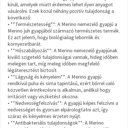
kínál, amelyek miatt érdemes lehet ilyen anyagot
vásárolni. Ezek közül néhány pozitív tulajdonság a
következő:
• **Természetesség**: A Merino nemezelő gyapjú a
Merino juh gyapjából származó természetes termék.
Ez azt jelenti, hogy biológiailag lebomlik és
környezetbarát.
• **Hőszabályozás**: A Merino nemezelő gyapjúnak
kiváló szigetelő tulajdonságai vannak, hideg időben
melegen tart, míg meleg időben megfelelő
légáteresztést biztosít.
• **Lágyság és kényelem**: A Merino gyapjú
rendkívül puha és sima tapintású, ezért bőrrel való
közvetlen érintkezésre is alkalmas, anélkül hogy
irritációt vagy viszketést okozna.
• **Nedvességfelszívás**: A gyapjú képes felszívni a
nedvességet és gyorsan elpárologtatni azt, így
száraz és kényelmes érzetet nyújt.
• **Antibakteriális tulajdonságok**: A Merino