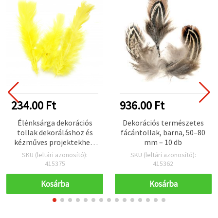
234.00 Ft
936.00 Ft
Élénksárga dekorációs
Dekorációs természetes
tollak dekoráláshoz és
fácántollak, barna, 50–80
kézműves projektekhez,
mm – 10 db
bolyhos, 120–170 x 35–40
SKU (leltári azonosító):
SKU (leltári azonosító):
mm, 10 db-os készlet –
415375
415362
sárga tollak művészeti,
DIY és hobbi alkotáshoz
Kosárba
Kosárba