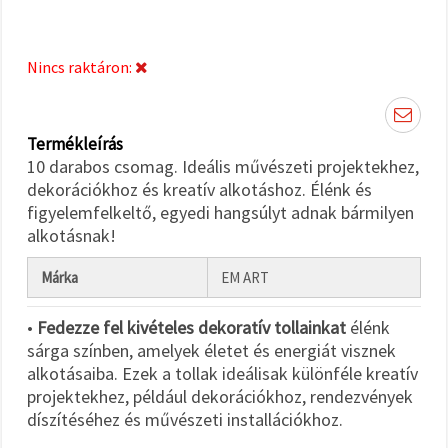
"Mentés"
gombra
kattintva.
Nincs raktáron:
Fogadja
el
mindet
Termékleírás
10 darabos csomag. Ideális művészeti projektekhez,
Beállítások
dekorációkhoz és kreatív alkotáshoz. Élénk és
figyelemfelkeltő, egyedi hangsúlyt adnak bármilyen
alkotásnak!
Márka
EM ART
•
Fedezze fel kivételes dekoratív tollainkat
élénk
sárga színben, amelyek életet és energiát visznek
alkotásaiba. Ezek a tollak ideálisak különféle kreatív
projektekhez, például dekorációkhoz, rendezvények
díszítéséhez és művészeti installációkhoz.