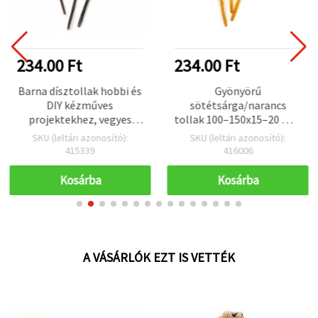
234.00 Ft
234.00 Ft
Barna dísztollak hobbi és
Gyönyörű
DIY kézműves
sötétsárga/narancs
projektekhez, vegyes
tollak 100–150x15–20 mm
méret (100–150 x 15–20
– 10 db-os szett, kreatív
SKU (leltári azonosító):
SKU (leltári azonosító):
mm) – 10 darabos csomag
hobby alapanyag
415339
416006
dekorációhoz,
ékszerkészítéshez és DIY
Kosárba
Kosárba
kézműves projektekhez
A VÁSÁRLÓK EZT IS VETTÉK