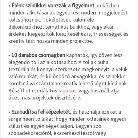
•
Élénk színükkel vonzzák a figyelmet
, miközben
minden alkotásának egyedi és modern megjelenést
kölcsönöznek. Tökéletesek különféle
dekorációkhoz, tematikus bulikhoz, vagy akár
érdekes kiegészítők készítéséhez is, frissességet és
kreativitást hozva minden projektbe.
•
10 darabos csomagban
kaphatók, így bőven lesz
elegendő toll az alkotásaihoz. A tollak puha
textúrája és könnyű szerkezete megkönnyíti a velük
való munkát, és különböző anyagokkal és színekkel
kombinálva számtalan kreatív lehetőséget kínálnak.
Készíthet csodálatos
lapokat
, vagy használhatja
őket más projektek díszítésére.
•
Szabadítsa fel képzeletét
, és használja ezeket a
sárga neon tollakat, hogy minden ötletének egyedi
stílust és egyéniséget adjon. Legyen szó
szobadekorációról, ékszerkészítésről vagy