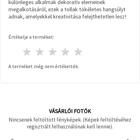
különleges alkalmak dekoratív elemeinek
megalkotásáról, ezek a tollak tökéletes hangsúlyt
adnak, amelyekkel kreativitása felejthetetlen lesz!
Értékelje a terméket:
1 csillag
2 csillagok
3 csillagok
4 csillagok
5 csillagok
A terméket még nem értékelték.
VÁSÁRLÓI FOTÓK
Nincsenek feltöltött fényképek. (Képek feltöltéséhez
regisztrált felhasználónak kell lennie).