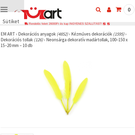
0
Sütiket
Rendelés felett 26000Ft és kap INGYENES SZÁLLÍTÁST!
használunk
EM ART
›
Dekorációs anyagok
(4852)
›
Kézműves dekorációk
(1595)
›
🍪 Cookie-
Dekorációs tollak
(126)
›
Neonsárga dekoratív madártollak, 100–150 x
kat és
15–20 mm – 10 db
hasonló
technológiákat
használunk
annak
érdekében,
hogy
biztosítsuk
a weboldal
megfelelő
működését,
javítsuk az
Ön
felhasználói
élményét,
és az Ön
hozzájárulásával
elemezzük
a
forgalmat,