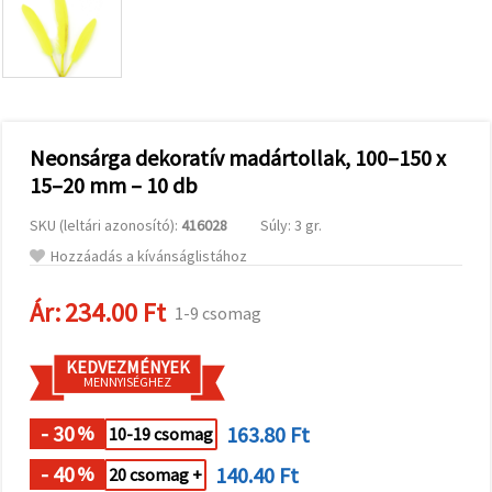
valamint
relevánsabb
tartalmat
és
hirdetéseket
jelenítsünk
meg,
beleértve
analitikai és
Neonsárga dekoratív madártollak, 100–150 x
marketingpartnereink
15–20 mm – 10 db
segítségével
is.
SKU (leltári azonosító):
416028
Súly: 3 gr.
Az "Összes
elfogadása"
Hozzáadás a kívánságlistához
gombra
kattintva
elfogadhatja
Ár:
234.00 Ft
1-9 csomag
az összes
sütit, vagy
a
KEDVEZMÉNYEK
Beállításokban
MENNYISÉGHEZ
megadhatja
preferenciáit
az adott
- 30
163.80 Ft
%
10-19 csomag
típusú sütik
kiválasztásával
- 40
140.40 Ft
%
20 csomag +
és a