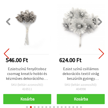
546.00 Ft
624.00 Ft
Ezüstszínű fenyőtoboz
Ezüst színű csillámos
csomag kreatív hobbi és
dekorációs textil virág
kézműves dekorációhoz –
beszúrók gyöngy
100×15 mm, 10 db
középpel, 50 x 110 mm, 6
SKU (leltári azonosító):
SKU (leltári azonosító):
db-os csomag
416511
404998
Kosárba
Kosárba