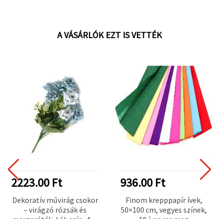
A VÁSÁRLÓK EZT IS VETTÉK
2223.00 Ft
936.00 Ft
Dekoratív művirág csokor
Finom krepppapír ívek,
– virágzó rózsák és
50×100 cm, vegyes színek,