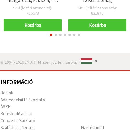
margaréták, kék szín, 420
10 íves csomag
mm, 10 ág
SKU (leltári azonosító):
SKU (leltári azonosító):
416678
821846
Kosárba
Kosárba
© 2004 - 2026 EM ART Minden jog fenntartva..
INFORMÁCIÓ
Rólunk
Adatvédelmi tájékoztató
ÁSZF
Kereskedő adatai
Cookie tájékoztató
Szállítás és fizetés
Fizetési mód