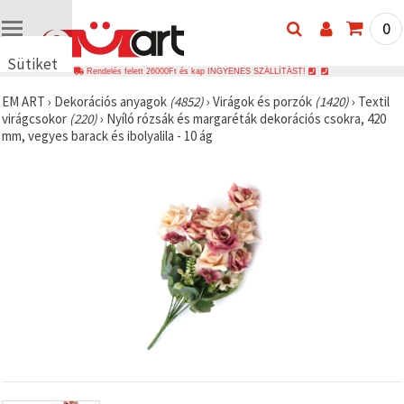
0
Sütiket
Rendelés felett 26000Ft és kap INGYENES SZÁLLÍTÁST!
használunk
EM ART
›
Dekorációs anyagok
(4852)
›
Virágok és porzók
(1420)
›
Textil
🍪 Cookie-
virágcsokor
(220)
›
Nyíló rózsák és margaréták dekorációs csokra, 420
kat és
mm, vegyes barack és ibolyalila - 10 ág
hasonló
technológiákat
használunk
annak
érdekében,
hogy
biztosítsuk
a weboldal
megfelelő
működését,
javítsuk az
Ön
felhasználói
élményét,
és az Ön
hozzájárulásával
elemezzük
a
forgalmat,