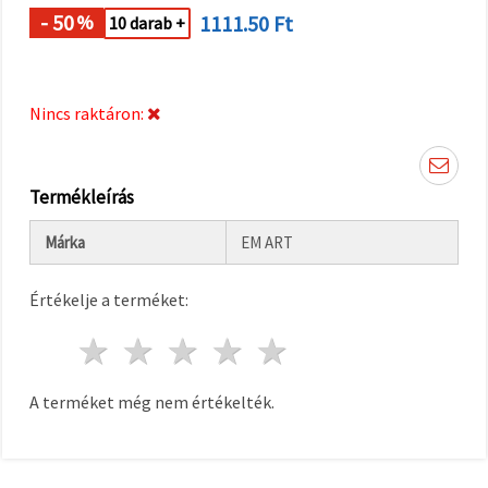
"Mentés"
gombra
- 50
1111.50 Ft
%
10 darab +
kattintva.
Fogadja
Nincs raktáron:
el
mindet
Beállítások
Termékleírás
Márka
EM ART
Értékelje a terméket:
1 csillag
2 csillagok
3 csillagok
4 csillagok
5 csillagok
A terméket még nem értékelték.