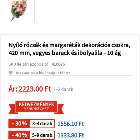
valamint
relevánsabb
tartalmat
és
hirdetéseket
jelenítsünk
meg,
beleértve
analitikai és
Nyíló rózsák és margaréták dekorációs csokra,
marketingpartnereink
420 mm, vegyes barack és ibolyalila - 10 ág
segítségével
is.
SKU (leltári azonosító):
416676
Az "Összes
elfogadása"
Hozzáadás a kívánságlistához
gombra
kattintva
elfogadhatja
Ár:
2223.00 Ft
1-2 darab
az összes
sütit, vagy
a
KEDVEZMÉNYEK
Beállításokban
MENNYISÉGHEZ
megadhatja
preferenciáit
az adott
- 30
1556.10 Ft
%
3-4 darab
típusú sütik
kiválasztásával
- 40
1333.80 Ft
%
5-9 darab
és a