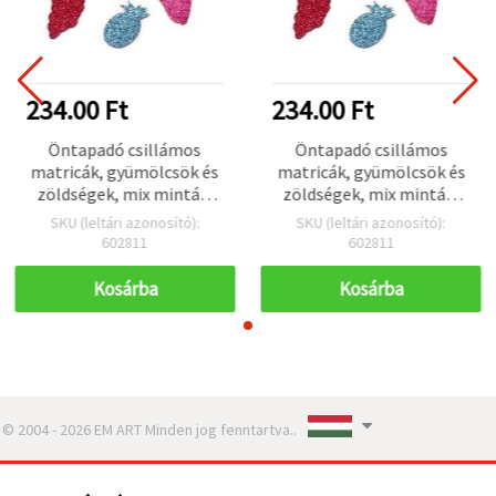
234.00 Ft
234.00 Ft
Öntapadó csillámos
Öntapadó csillámos
matricák, gyümölcsök és
matricák, gyümölcsök és
zöldségek, mix minták,
zöldségek, mix minták,
34~40x17~31x2 mm - 10
34~40x17~31x2 mm - 10
SKU (leltári azonosító):
SKU (leltári azonosító):
db
db
602811
602811
Kosárba
Kosárba
© 2004 - 2026 EM ART Minden jog fenntartva..