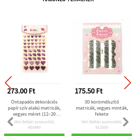
273.00 Ft
175.50 Ft
Öntapadós dekorációs
3D körömdíszítő
papír szív alakú matricák,
matricák, vegyes minták,
vegyes méret (12–20
fekete
mm), rózsaszín–lila
SKU (leltári azonosító):
SKU (leltári azonosító):
árnyalatok, gyöngyház
603490
612503
hatás, 47 db