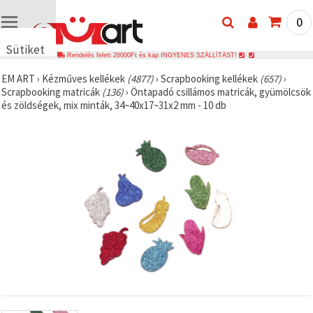
0
Sütiket
Rendelés felett 26000Ft és kap INGYENES SZÁLLÍTÁST!
használunk
EM ART
›
Kézműves kellékek
(4877)
›
Scrapbooking kellékek
(657)
›
🍪 Cookie-
Scrapbooking matricák
(136)
›
Öntapadó csillámos matricák, gyümölcsök
kat és
és zöldségek, mix minták, 34~40x17~31x2 mm - 10 db
hasonló
technológiákat
használunk
annak
érdekében,
hogy
biztosítsuk
a weboldal
megfelelő
működését,
javítsuk az
Ön
felhasználói
élményét,
és az Ön
hozzájárulásával
elemezzük
a
forgalmat,