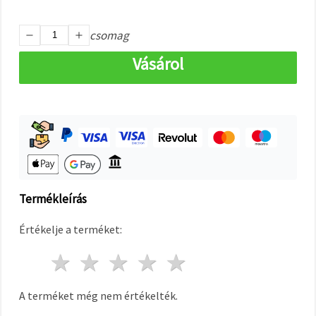
"Mentés"
gombra
kattintva.
csomag
Vásárol
Fogadja
el
mindet
Beállítások
Termékleírás
Értékelje a terméket:
1 csillag
2 csillagok
3 csillagok
4 csillagok
5 csillagok
A terméket még nem értékelték.