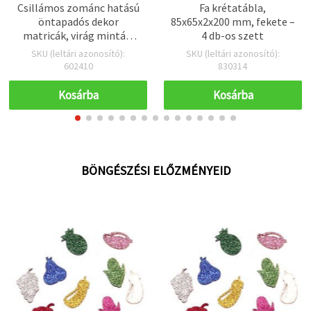
Csillámos zománc hatású
Fa krétatábla,
öntapadós dekor
85x65x2x200 mm, fekete –
matricák, virág mintás,
4 db-os szett
vegyes méret (10–14
SKU (leltári azonosító):
SKU (leltári azonosító):
mm), 30 db
602410
830314
Kosárba
Kosárba
BÖNGÉSZÉSI ELŐZMÉNYEID