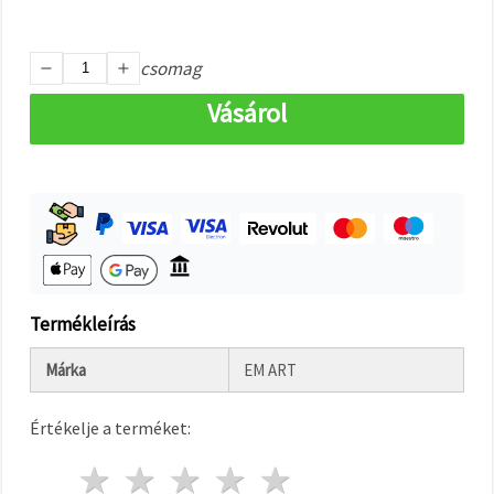
"Mentés"
gombra
kattintva.
csomag
Fogadja
Vásárol
el
mindet
Beállítások
Termékleírás
Márka
EM ART
Értékelje a terméket:
1 csillag
2 csillagok
3 csillagok
4 csillagok
5 csillagok