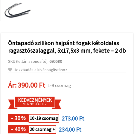
valamint
relevánsabb
tartalmat
és
hirdetéseket
jelenítsünk
meg,
beleértve
analitikai és
Öntapadó szilikon hajpánt fogak kétoldalas
marketingpartnereink
ragasztószalaggal, 5x17,5x3 mm, fekete – 2 db
segítségével
is.
SKU (leltári azonosító):
695580
Az "Összes
elfogadása"
Hozzáadás a kívánságlistához
gombra
kattintva
elfogadhatja
Ár:
390.00 Ft
1-9 csomag
az összes
sütit, vagy
a
KEDVEZMÉNYEK
Beállításokban
MENNYISÉGHEZ
megadhatja
preferenciáit
az adott
- 30
273.00 Ft
%
10-19 csomag
típusú sütik
kiválasztásával
- 40
234.00 Ft
%
20 csomag +
és a