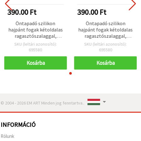
390.00 Ft
390.00 Ft
Öntapadó szilikon
Öntapadó szilikon
hajpánt fogak kétoldalas
hajpánt fogak kétoldalas
ragasztószalaggal,
ragasztószalaggal,
5x17,5x3 mm, fekete – 2
5x17,5x3 mm, fekete – 2
SKU (leltári azonosító):
SKU (leltári azonosító):
db
db
695580
695580
Kosárba
Kosárba
© 2004 - 2026 EM ART Minden jog fenntartva..
INFORMÁCIÓ
Rólunk