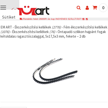
0
Sütiket
Rendelés felett 26000Ft és kap INGYENES SZÁLLÍTÁST!
használunk
EM ART
›
Ékszerkészítési kellékek
(2776)
›
Fém ékszerkészítési kellékek
🍪 Cookie-
(1076)
›
Ékszerkészítési kellékek
(76)
›
Öntapadó szilikon hajpánt fogak
kat és
kétoldalas ragasztószalaggal, 5x17,5x3 mm, fekete – 2 db
hasonló
technológiákat
használunk
annak
érdekében,
hogy
biztosítsuk
a weboldal
megfelelő
működését,
javítsuk az
Ön
felhasználói
élményét,
és az Ön
hozzájárulásával
elemezzük
a
forgalmat,