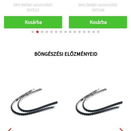
SKU (leltári azonosító):
SKU (leltári azonosító):
507112
507136
Kosárba
Kosárba
BÖNGÉSZÉSI ELŐZMÉNYEID