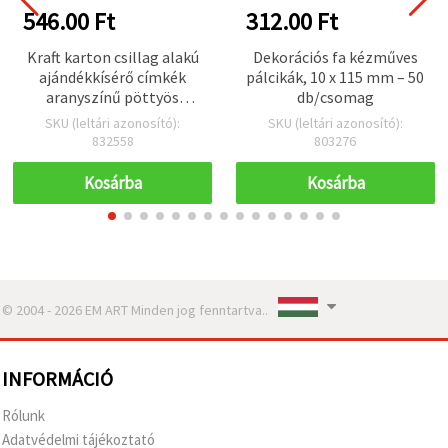
546.00 Ft
312.00 Ft
Kraft karton csillag alakú
Dekorációs fa kézműves
ajándékkísérő címkék
pálcikák, 10 x 115 mm – 50
aranyszínű pöttyös
db/csomag
mintával és jutazsinórral,
SKU (leltári azonosító):
SKU (leltári azonosító):
8,5×8,5 cm – 12 db
832558
803276
Kosárba
Kosárba
© 2004 - 2026 EM ART Minden jog fenntartva..
INFORMÁCIÓ
Rólunk
Adatvédelmi tájékoztató