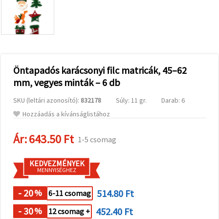
valamint
relevánsabb
tartalmat
és
hirdetéseket
jelenítsünk
meg,
beleértve
analitikai és
Öntapadós karácsonyi filc matricák, 45–62
marketingpartnereink
mm, vegyes minták – 6 db
segítségével
is.
SKU (leltári azonosító):
832178
Súly: 11 gr.
Darab: 6
Az "Összes
elfogadása"
Hozzáadás a kívánságlistához
gombra
kattintva
elfogadhatja
Ár:
643.50 Ft
1-5 csomag
az összes
sütit, vagy
a
KEDVEZMÉNYEK
Beállításokban
MENNYISÉGHEZ
megadhatja
preferenciáit
az adott
- 20
514.80 Ft
%
6-11 csomag
típusú sütik
kiválasztásával
- 30
452.40 Ft
%
12 csomag +
és a