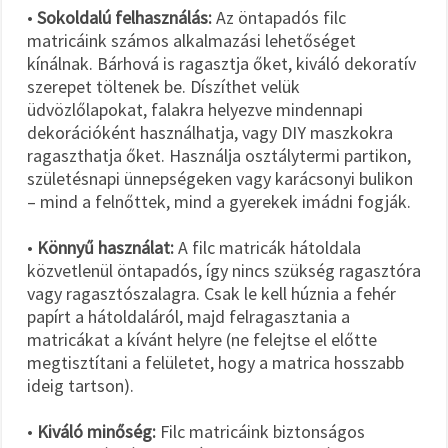
•
Sokoldalú felhasználás:
Az öntapadós filc
matricáink számos alkalmazási lehetőséget
kínálnak. Bárhová is ragasztja őket, kiváló dekoratív
szerepet töltenek be. Díszíthet velük
üdvözlőlapokat, falakra helyezve mindennapi
dekorációként használhatja, vagy DIY maszkokra
ragaszthatja őket. Használja osztálytermi partikon,
születésnapi ünnepségeken vagy karácsonyi bulikon
– mind a felnőttek, mind a gyerekek imádni fogják.
•
Könnyű használat:
A filc matricák hátoldala
közvetlenül öntapadós, így nincs szükség ragasztóra
vagy ragasztószalagra. Csak le kell húznia a fehér
papírt a hátoldaláról, majd felragasztania a
matricákat a kívánt helyre (ne felejtse el előtte
megtisztítani a felületet, hogy a matrica hosszabb
ideig tartson).
•
Kiváló minőség:
Filc matricáink biztonságos