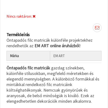
"Mentés"
gombra
kattintva.
Nincs raktáron:
Fogadja
el
mindet
Termékleírás
Öntapadós filc matricák különféle projektekhez
Beállítások
rendelhetők az
EM ART online áruházból
!
Márka
EM ART
Öntapadós filc matricák
gazdag színekben,
különféle stílusokban, megfelelő méretekben és
elegendő mennyiségben. A különböző formákkal és
mintákkal rendelkező filc matricáink
költséghatékonyak. Nemcsak gyönyörűek és
aranyosak, de belső minőségük is kiváló. Ezek az
elengedhetetlen dekorációk minden alkalomra.