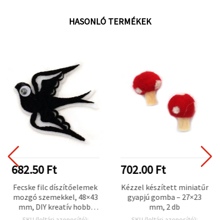
HASONLÓ TERMÉKEK
682.50 Ft
702.00 Ft
Fecske filc díszítőelemek
Kézzel készített miniatűr
mozgó szemekkel, 48×43
gyapjú gomba – 27×23
mm, DIY kreatív hobbi
mm, 2 db
dekoráció, 10 db
SKU (leltári azonosító):
SKU (leltári azonosító):