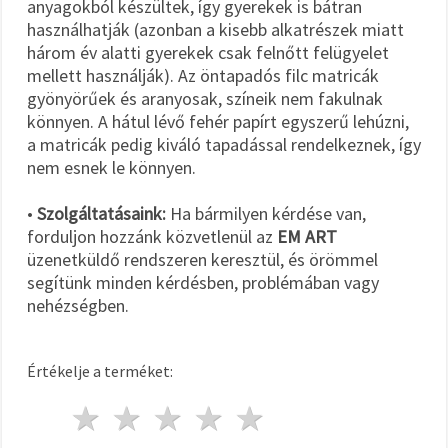
anyagokból készültek, így gyerekek is bátran
használhatják (azonban a kisebb alkatrészek miatt
három év alatti gyerekek csak felnőtt felügyelet
mellett használják). Az öntapadós filc matricák
gyönyörűek és aranyosak, színeik nem fakulnak
könnyen. A hátul lévő fehér papírt egyszerű lehúzni,
a matricák pedig kiváló tapadással rendelkeznek, így
nem esnek le könnyen.
•
Szolgáltatásaink:
Ha bármilyen kérdése van,
forduljon hozzánk közvetlenül az
EM ART
üzenetküldő rendszeren keresztül, és örömmel
segítünk minden kérdésben, problémában vagy
nehézségben.
Értékelje a terméket:
1 csillag
2 csillagok
3 csillagok
4 csillagok
5 csillagok