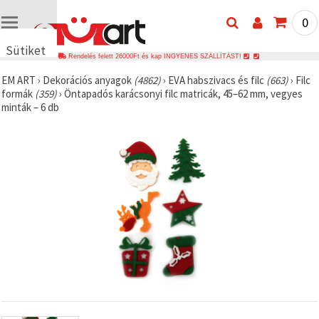
0
Sütiket
Rendelés felett 26000Ft és kap INGYENES SZÁLLÍTÁST!
használunk
EM ART
›
Dekorációs anyagok
(4862)
›
EVA habszivacs és filc
(663)
›
Filc
🍪 Cookie-
formák
(359)
›
Öntapadós karácsonyi filc matricák, 45–62 mm, vegyes
kat és
minták – 6 db
hasonló
technológiákat
használunk
annak
érdekében,
hogy
biztosítsuk
a weboldal
megfelelő
működését,
javítsuk az
Ön
felhasználói
élményét,
és az Ön
hozzájárulásával
elemezzük
a
forgalmat,