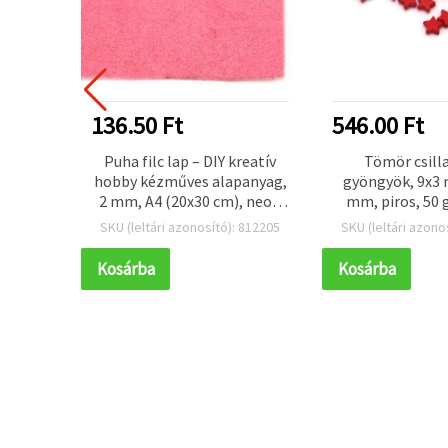
136.50 Ft
546.00 Ft
ordó
Puha filc lap – DIY kreatív
Tömör csill
alakú
hobby kézműves alapanyag,
gyöngyök, 9x3 
x4x5 cm
2 mm, A4 (20x30 cm), neon
mm, piros, 50 
rózsaszín, 1 db
 302900
SKU (leltári azonosító): 812205
SKU (leltári azono
Kosárba
Kosárba