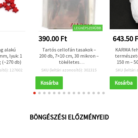
LEGNÉPSZERŰBB
390.00 Ft
643.50 F
ag alakú
Tartós cellofán tasakok –
KARMA feh
mm, lyuk: 1
200 db, 7×10 cm, 30 mikron –
természete
g (~270 db)
tökéletes
150 m – 50
ajándékcsomagoláshoz,
hor
sító): 127602
SKU (leltári azonosító): 302315
SKU (leltári
kézműves projektekhez és
kreatív csomagoláshoz
Kosárba
Kosárba
BÖNGÉSZÉSI ELŐZMÉNYEID