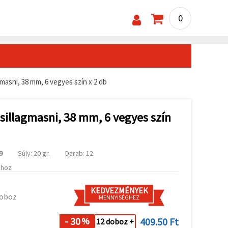
0
masni, 38 mm, 6 vegyes szín x 2 db
sillagmasni, 38 mm, 6 vegyes szín
9
Súly: 20 gr.
Darab: 12
ához
KEDVEZMÉNYEK
doboz
MENNYISÉGHEZ
- 30
409.50 Ft
%
12 doboz +