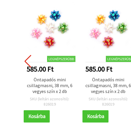
LEGNÉPSZERŰBB
LEGNÉPSZERŰB
585.00 Ft
585.00 Ft
Öntapadós mini
Öntapadós mini
csillagmasni, 38 mm, 6
csillagmasni, 38 mm, 
vegyes szín x 2 db
vegyes szín x 2 db
SKU (leltári azonosító):
SKU (leltári azonosító):
826019
826019
Kosárba
Kosárba