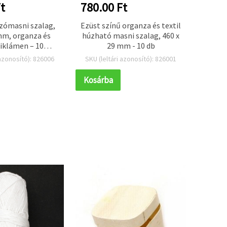
t
780.00 Ft
585.
zómasni szalag,
Ezüst színű organza és textil
Organz
mm, organza és
húzható masni szalag, 460 x
szivár
 ciklámen – 10
29 mm - 10 db
mm
/csomag
 azonosító): 826006
SKU (leltári azonosító): 826001
SKU (l
Kosárba
Kosár