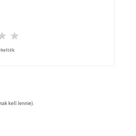
ag
sillagok
3 csillagok
4 csillagok
5 csillagok
kelték.
ak kell lennie).