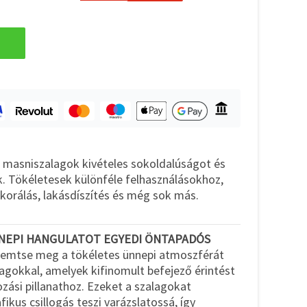
 masniszalagok kivételes sokoldalúságot és
k. Tökéletesek különféle felhasználásokhoz,
korálás, lakásdíszítés és még sok más.
ÜNNEPI HANGULATOT EGYEDI ÖNTAPADÓS
remtse meg a tökéletes ünnepi atmoszférát
agokkal, amelyek kifinomult befejező érintést
ási pillanathoz. Ezeket a szalagokat
fikus csillogás teszi varázslatossá, így