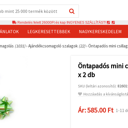
Rendelés felett 26000Ft és kap INGYENES SZÁLLÍTÁST!
JÁNLATOK
LEGKERESETTEBBEK
NAGYKERESKEDELEM
magolás
(1031)
›
Ajándékcsomagoló szalagok
(22)
›
Öntapadós mini csillag
Öntapadós mini c
x 2 db
SKU (leltári azonosító):
82601
Hozzáadás a kívánságlist
Ár:
585.00 Ft
1-11 