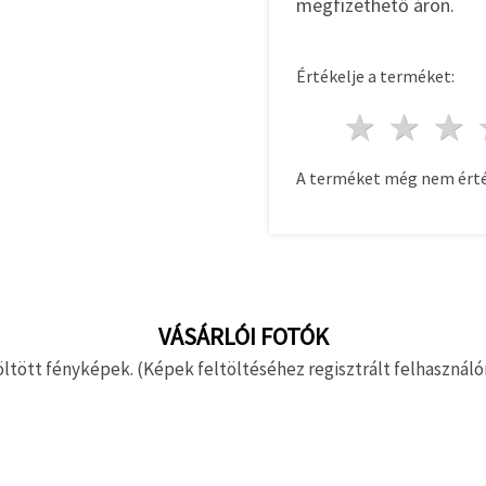
megfizethető áron.
Értékelje a terméket:
1 csill
2 c
A terméket még nem érté
VÁSÁRLÓI FOTÓK
ltött fényképek. (Képek feltöltéséhez regisztrált felhasználón