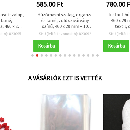
585.00 Ft
780.00 F
asni szalag,
Húzómasni szalag, organza
Instant hú
 lamé,
és lamé, zöld szivárvány
460 x 29 
a, 460 x 29
színű, 460 x 29 mm – 10
textil,
s csomag
db/csomag
db
sító): 823095
SKU (leltári azonosító): 823092
SKU (leltári
Kosárba
Kosárba
A VÁSÁRLÓK EZT IS VETTÉK