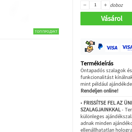
doboz
Vásárol
ТОП ПРОДУКТ
Termékleírás
Öntapadós szalagok és
funkcionalitást kínálna
mint például ajándékde
Rendeljen online!
•
FRISSÍTSE FEL AZ 
SZALAGJAINKKAL
- Te
különleges ajándékszal
adnak minden ajándékoz
ellenállhatatlan hologra