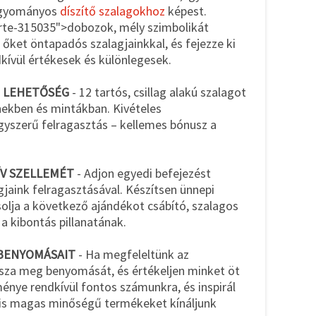
agyományos
díszítő szalagokhoz
képest.
rte-315035">dobozok, mély szimbolikát
l őket öntapadós szalagjainkkal, és fejezze ki
kívül értékesek és különlegesek.
I LEHETŐSÉG
- 12 tartós, csillag alakú szalagot
nekben és mintákban. Kivételes
egyszerű felragasztás – kellemes bónusz a
ÍV SZELLEMÉT
- Adjon egyedi befejezést
jaink felragasztásával. Készítsen ünnepi
solja a következő ajándékot csábító, szalagos
a kibontás pillanatának.
 BENYOMÁSAIT
- Ha megfeleltünk az
ossza meg benyomását, és értékeljen minket öt
eménye rendkívül fontos számunkra, és inspirál
 is magas minőségű termékeket kínáljunk