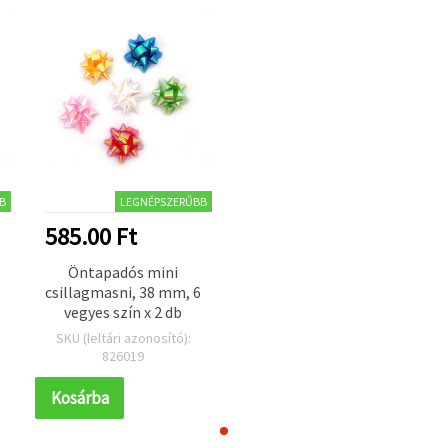
B
LEGNÉPSZERŰBB
585.00 Ft
Öntapadós mini
6
csillagmasni, 38 mm, 6
vegyes szín x 2 db
SKU (leltári azonosító):
826019
Kosárba