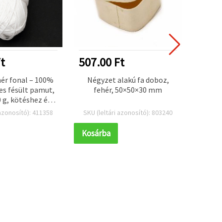
t
507.00 Ft
195.
ér fonal – 100%
Négyzet alakú fa doboz,
EVA ha
s fésült pamut,
fehér, 50×50×30 mm
bevona
 g, kötéshez és
goláshoz
 azonosító): 411358
SKU (leltári azonosító): 803240
SKU (l
Kosárba
Kosár