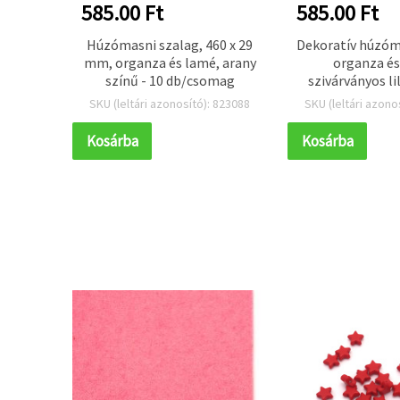
585.00 Ft
585.00 Ft
ik, 52
Húzómasni szalag, 460 x 29
Dekoratív húzóm
 6 db
mm, organza és lamé, arany
organza és
színű - 10 db/csomag
szivárványos lil
mm – 10 db-o
 823072
SKU (leltári azonosító): 823088
SKU (leltári azono
Kosárba
Kosárba