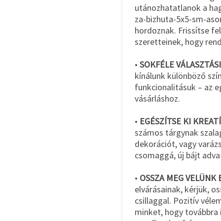
utánozhatatlanok a h
za-bizhuta-5x5-sm-aso
hordoznak. Frissítse fe
szeretteinek, hogy rend
•
SOKFÉLE VÁLASZTÁS
kínálunk különböző szí
funkcionalitásuk – az 
vásárláshoz.
•
EGÉSZÍTSE KI KREAT
számos tárgynak szalag
dekorációt, vagy varáz
csomaggá, új bájt adva 
•
OSSZA MEG VELÜNK
elvárásainak, kérjük, 
csillaggal. Pozitív vél
minket, hogy továbbra