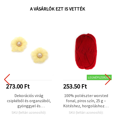
A VÁSÁRLÓK EZT IS VETTÉK
LEGNÉPSZERŰBB
273.00 Ft
253.50 Ft
Dekorációs virág
100% poliészter worsted
csipkéből és organzából,
fonal, piros szín, 25 g –
gyönggyel és
Kötéshez, horgoláshoz és
kristályokkal, 45 mm,
kreatív kézműves
SKU (leltári azonosító):
SKU (leltári azonosító):