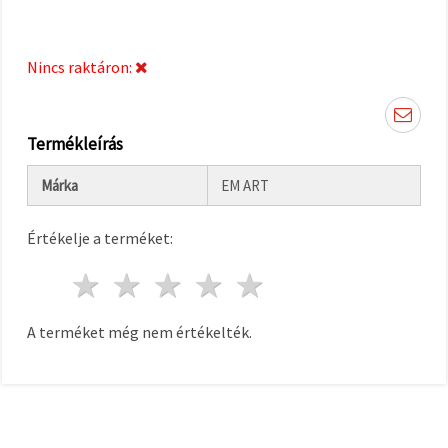
"Mentés"
gombra
kattintva.
Nincs raktáron:
Fogadja
el
mindet
Termékleírás
Beállítások
Márka
EM ART
Értékelje a terméket:
1 csillag
2 csillagok
3 csillagok
4 csillagok
5 csillagok
A terméket még nem értékelték.