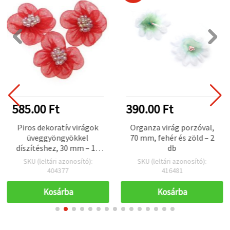
585.00 Ft
390.00 Ft
Piros dekoratív virágok
Organza virág porzóval,
üveggyöngyökkel
70 mm, fehér és zöld – 2
díszítéshez, 30 mm – 10
db
db/csomag
SKU (leltári azonosító):
SKU (leltári azonosító):
404377
416481
Kosárba
Kosárba