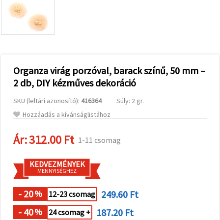
valamint
relevánsabb
tartalmat
és
hirdetéseket
jelenítsünk
meg,
beleértve
analitikai és
Organza virág porzóval, barack színű, 50 mm –
marketingpartnereink
2 db, DIY kézműves dekoráció
segítségével
is.
SKU (leltári azonosító):
416364
Súly: 2 gr.
Az "Összes
elfogadása"
Hozzáadás a kívánságlistához
gombra
kattintva
elfogadhatja
Ár:
312.00 Ft
1-11 csomag
az összes
sütit, vagy
a
KEDVEZMÉNYEK
Beállításokban
MENNYISÉGHEZ
megadhatja
preferenciáit
az adott
- 20
249.60 Ft
%
12-23 csomag
típusú sütik
kiválasztásával
- 40
187.20 Ft
%
24 csomag +
és a