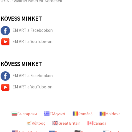
GYIK - Gyakran Ismételt Kérdések
KÖVESS MINKET
EM ART a Facebookon
EM ART a YouTube-on
KÖVESS MINKET
EM ART a Facebookon
EM ART a YouTube-on
Български
Ελληνικά
Română
Moldova
Κύπρος
Great Britain
Canada