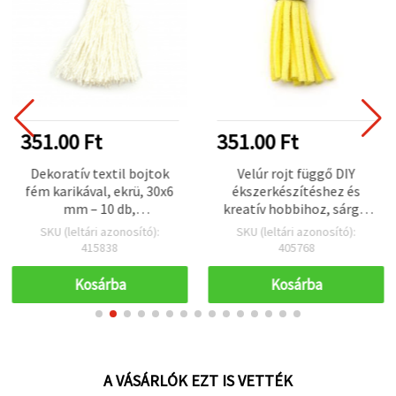
351.00 Ft
351.00 Ft
Dekoratív textil bojtok
Velúr rojt függő DIY
fém karikával, ekrü, 30x6
ékszerkészítéshez és
mm – 10 db,
kreatív hobbihoz, sárga,
ékszerkészítéshez és
10x37 mm, furat 2 mm – 4
SKU (leltári azonosító):
SKU (leltári azonosító):
kreatív DIY kézműves
db
415838
405768
projektekhez
Kosárba
Kosárba
A VÁSÁRLÓK EZT IS VETTÉK