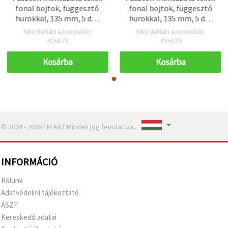
fonal bojtok, függesztő
fonal bojtok, függesztő
hurokkal, 135 mm, 5 db-
hurokkal, 135 mm, 5 db-
os készlet – dekorációhoz
os készlet – dekorációhoz
SKU (leltári azonosító):
SKU (leltári azonosító):
és kreatív hobbihoz
és kreatív hobbihoz
415879
415879
Kosárba
Kosárba
© 2004 - 2026 EM ART Minden jog fenntartva..
INFORMÁCIÓ
Rólunk
Adatvédelmi tájékoztató
ÁSZF
Kereskedő adatai