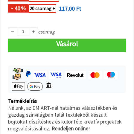
"Mentés"
gombra
- 40
117.00 Ft
%
20 csomag +
kattintva.
Fogadja
csomag
el
mindet
Vásárol
Beállítások
Termékleírás
Nálunk, az EM ART-nál hatalmas választékban és
gazdag színvilágban talál textilekből készült
bojtokat díszítéshez és különféle kreatív projektek
megvalósításához.
Rendeljen online
!