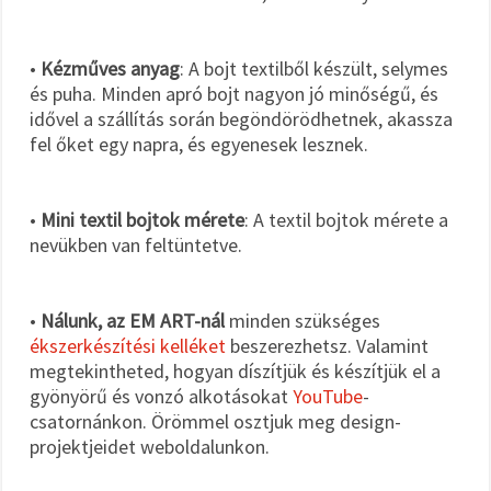
•
Kézműves anyag
: A bojt textilből készült, selymes
és puha. Minden apró bojt nagyon jó minőségű, és
idővel a szállítás során begöndörödhetnek, akassza
fel őket egy napra, és egyenesek lesznek.
•
Mini textil bojtok mérete
: A textil bojtok mérete a
nevükben van feltüntetve.
•
Nálunk, az EM ART-nál
minden szükséges
ékszerkészítési kelléket
beszerezhetsz. Valamint
megtekintheted, hogyan díszítjük és készítjük el a
gyönyörű és vonzó alkotásokat
YouTube
-
csatornánkon. Örömmel osztjuk meg design-
projektjeidet weboldalunkon.