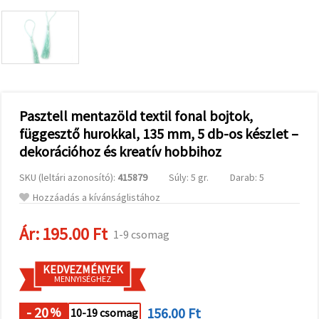
valamint
relevánsabb
tartalmat
és
hirdetéseket
jelenítsünk
meg,
beleértve
analitikai és
marketingpartnereink
Pasztell mentazöld textil fonal bojtok,
segítségével
függesztő hurokkal, 135 mm, 5 db-os készlet –
is.
dekorációhoz és kreatív hobbihoz
Az "Összes
elfogadása"
gombra
SKU (leltári azonosító):
415879
Súly: 5 gr.
Darab: 5
kattintva
elfogadhatja
Hozzáadás a kívánságlistához
az összes
sütit, vagy
a
Ár:
195.00 Ft
1-9 csomag
Beállításokban
megadhatja
preferenciáit
KEDVEZMÉNYEK
az adott
MENNYISÉGHEZ
típusú sütik
kiválasztásával
és a
- 20
156.00 Ft
%
10-19 csomag