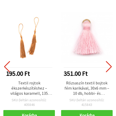
195.00 Ft
351.00 Ft
Textil rojtok
Rózsaszín textil bojtok
ékszerkészítéshez –
fém karikával, 30x6 mm –
világos karamell, 135
10 db, hobbi- és
mm, 5 db
ékszerkészítéshez
SKU (leltári azonosító):
SKU (leltári azonosító):
405846
415843
Kosárba
Kosárba