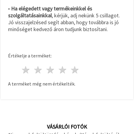
•
Ha elégedett vagy termékeinkkel és
szolgáltatásainkkal
, kérjük, adj nekünk 5 csillagot.
Jó visszajelzésed segít abban, hogy továbbra is jó
minőséget kedvező áron tudjunk biztosítani.
Értékelje a terméket:
1 csillag
2 csillagok
3 csillagok
4 csillagok
5 csillagok
A terméket még nem értékelték.
VÁSÁRLÓI FOTÓK