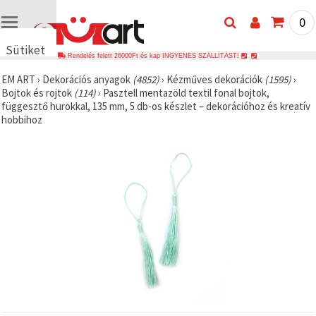
0
Sütiket
Rendelés felett 26000Ft és kap INGYENES SZÁLLÍTÁST!
használunk
EM ART
›
Dekorációs anyagok
(4852)
›
Kézműves dekorációk
(1595)
›
🍪 Cookie-
Bojtok és rojtok
(114)
›
Pasztell mentazöld textil fonal bojtok,
kat és
függesztő hurokkal, 135 mm, 5 db-os készlet – dekorációhoz és kreatív
hasonló
hobbihoz
technológiákat
használunk
annak
érdekében,
hogy
biztosítsuk
a weboldal
megfelelő
működését,
javítsuk az
Ön
felhasználói
élményét,
és az Ön
hozzájárulásával
elemezzük
a
forgalmat,