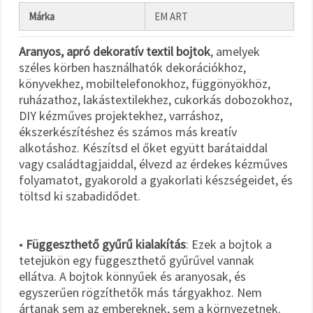
Márka
EM ART
Aranyos, apró dekoratív textil bojtok
, amelyek
széles körben használhatók dekorációkhoz,
könyvekhez, mobiltelefonokhoz, függönyökhöz,
ruházathoz, lakástextilekhez, cukorkás dobozokhoz,
DIY kézműves projektekhez, varráshoz,
ékszerkészítéshez és számos más kreatív
alkotáshoz. Készítsd el őket együtt barátaiddal
vagy családtagjaiddal, élvezd az érdekes kézműves
folyamatot, gyakorold a gyakorlati készségeidet, és
töltsd ki szabadidődet.
•
Függeszthető gyűrű kialakítás
: Ezek a bojtok a
tetejükön egy függeszthető gyűrűvel vannak
ellátva. A bojtok könnyűek és aranyosak, és
egyszerűen rögzíthetők más tárgyakhoz. Nem
ártanak sem az embereknek, sem a környezetnek.