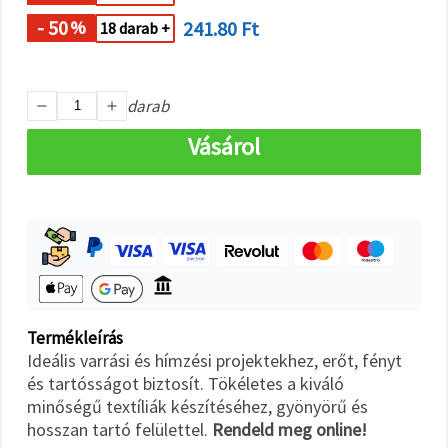
"Mentés"
gombra
- 50
241.80 Ft
%
18 darab +
kattintva.
Fogadja
darab
el
mindet
Vásárol
Beállítások
Termékleírás
Ideális varrási és hímzési projektekhez, erőt, fényt
és tartósságot biztosít. Tökéletes a kiváló
minőségű textíliák készítéséhez, gyönyörű és
hosszan tartó felülettel.
Rendeld meg online!