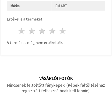
Márka
EM ART
Értékelje a terméket:
1 csillag
2 csillagok
3 csillagok
4 csillagok
5 csillagok
A terméket még nem értékelték.
VÁSÁRLÓI FOTÓK
Nincsenek feltöltött fényképek. (Képek feltöltéséhez
regisztrált felhasználónak kell lennie).