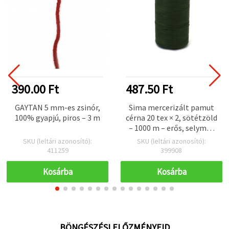
390.00 Ft
487.50 Ft
GAYTAN 5 mm-es zsinór,
Sima mercerizált pamut
100% gyapjú, piros – 3 m
cérna 20 tex × 2, sötétzöld
– 1000 m – erős, selymes
fényű – varráshoz és
SKU (leltári azonosító):
SKU (leltári azonosító):
kreatív kézimunkához
411259
399908
Kosárba
Kosárba
BÖNGÉSZÉSI ELŐZMÉNYEID