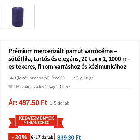
valamint
relevánsabb
tartalmat
és
hirdetéseket
jelenítsünk
meg,
beleértve
analitikai és
marketingpartnereink
Prémium mercerizált pamut varrócérna –
segítségével
sötétlila, tartós és elegáns, 20 tex x 2, 1000 m-
is.
es tekercs, finom varráshoz és kézimunkához
Az "Összes
elfogadása"
gombra
SKU (leltári azonosító):
399903
Súly: 10 gr.
kattintva
elfogadhatja
Hozzáadás a kívánságlistához
az összes
sütit, vagy
a
Ár:
487.50 Ft
1-5 darab
Beállításokban
megadhatja
preferenciáit
KEDVEZMÉNYEK
az adott
MENNYISÉGHEZ
típusú sütik
kiválasztásával
és a
- 30
339.30 Ft
%
6-17 darab