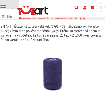
0
Sütiket
Rendelés felett 26000Ft és kap INGYENES SZÁLLÍTÁST!
használunk
EM ART
›
Ékszerkészítési kellékek
(2769)
›
Cérnák, Zsinórok, Fonalak
🍪 Cookie-
(1090)
›
Pamut és poliészter cérnák
(47)
›
Prémium mercerizált pamut
kat és
varrócérna – sötétlila, tartós és elegáns, 20 tex x 2, 1000 m-es tekercs,
hasonló
finom varráshoz és kézimunkához
technológiákat
használunk
annak
érdekében,
hogy
biztosítsuk
a weboldal
megfelelő
működését,
javítsuk az
Ön
felhasználói
élményét,
és az Ön
hozzájárulásával
elemezzük
a
forgalmat,