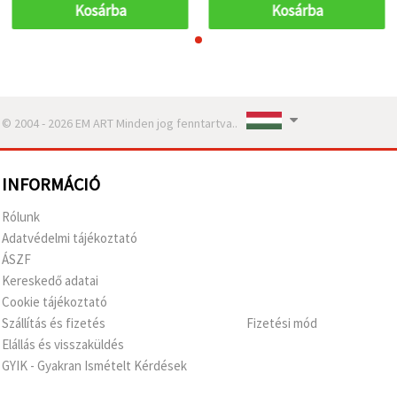
kézimunkához
kézimunkához
Kosárba
Kosárba
© 2004 - 2026 EM ART Minden jog fenntartva..
INFORMÁCIÓ
Rólunk
Adatvédelmi tájékoztató
ÁSZF
Kereskedő adatai
Cookie tájékoztató
Szállítás és fizetés
Fizetési mód
Elállás és visszaküldés
GYIK - Gyakran Ismételt Kérdések