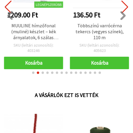
LEGNÉPSZERŰBB
1209.00 Ft
136.50 Ft
MUULINE hímzőfonal
Többszínű varrócérna
(muliné) készlet – kék
tekercs (vegyes színek),
árnyalatok, 6 szálas
110 m
motringok, 8 m/motring,
SKU (leltári azonosító):
SKU (leltári azonosító):
12 db
403246
405623
Kosárba
Kosárba
A VÁSÁRLÓK EZT IS VETTÉK