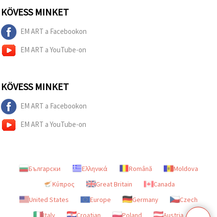
KÖVESS MINKET
EM ART a Facebookon
EM ART a YouTube-on
KÖVESS MINKET
EM ART a Facebookon
EM ART a YouTube-on
Български
Ελληνικά
Română
Moldova
Κύπρος
Great Britain
Canada
United States
Europe
Germany
Czech
Italy
Croatian
Poland
Austria