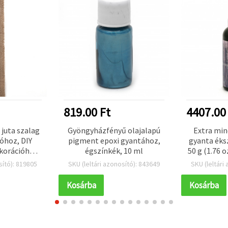
819.00 Ft
4407.00
 juta szalag
Gyöngyházfényű olajalapú
Extra min
ióhoz, DIY
pigment epoxi gyantához,
gyanta éks
ekorációhoz,
égszínkék, 10 ml
50 g (1.76 o
5x200 cm
nagy átl
sító): 819805
SKU (leltári azonosító): 843649
SKU (leltári
fényre köt
öntő
Kosárba
Kosárba
medálokho
kézműves