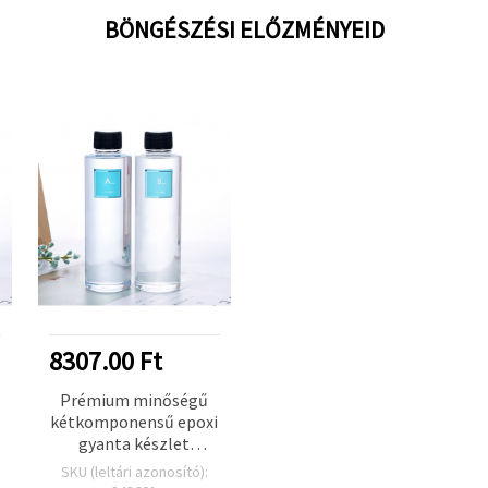
BÖNGÉSZÉSI ELŐZMÉNYEID
8307.00 Ft
Prémium minőségű
kétkomponensű epoxi
gyanta készlet
ékszerkészítéshez,
SKU (leltári azonosító):
A/B arány 1:1, 560 g