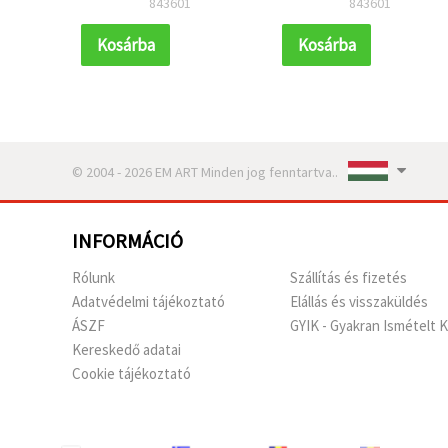
843601
843601
Kosárba
Kosárba
© 2004 - 2026 EM ART Minden jog fenntartva..
INFORMÁCIÓ
Rólunk
Szállítás és fizetés
Adatvédelmi tájékoztató
Elállás és visszaküldés
ÁSZF
GYIK - Gyakran Ismételt 
Kereskedő adatai
Cookie tájékoztató