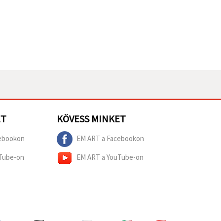
ET
KÖVESS MINKET
ebookon
EM ART a Facebookon
Tube-on
EM ART a YouTube-on