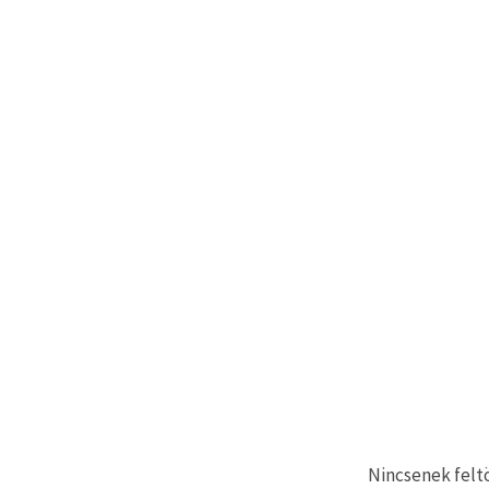
"Mentés"
gombra
kattintva.
Fogadja
el
mindet
Beállítások
Nincsenek feltö