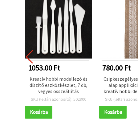
1053.00 Ft
780.00 Ft
 alap
Kreatív hobbi modellező és
Csipkeszegélyes
cióhoz,
díszítő eszközkészlet, 7 db,
alap applikác
bi-
vegyes összeállítás
kreatív hobbi d
oz, 5 x
hímzéshez, 
 819804
SKU (leltári azonosító): 502800
SKU (leltári azono
Kosárba
Kosárba