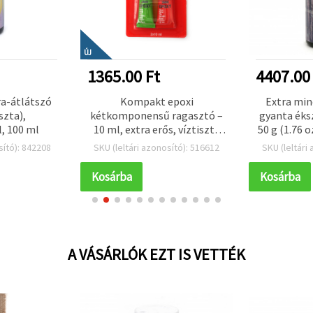
ÚJ
1365.00 Ft
4407.00
ra-átlátszó
Kompakt epoxi
Extra min
szta),
kétkomponensű ragasztó –
gyanta éks
l, 100 ml
10 ml, extra erős, víztiszta
50 g (1.76 o
és gyorsan kötő ragasztó
nagy átl
sító): 842208
SKU (leltári azonosító): 516612
SKU (leltári
ékszerkészítéshez, fához,
fényre köt
fémhez és precíz
öntő
Kosárba
Kosárba
javításokhoz
medálokho
kézműves
A VÁSÁRLÓK EZT IS VETTÉK