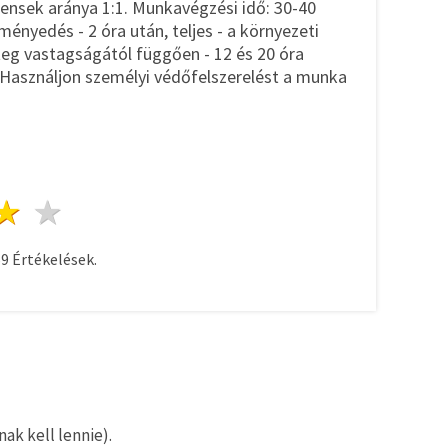
ensek aránya 1:1. Munkavégzési idő: 30-40
nyedés - 2 óra után, teljes - a környezeti
teg vastagságától függően - 12 és 20 óra
Használjon személyi védőfelszerelést a munka
ag
sillagok
3 csillagok
4 csillagok
5 csillagok
59
Értékelések.
ak kell lennie).