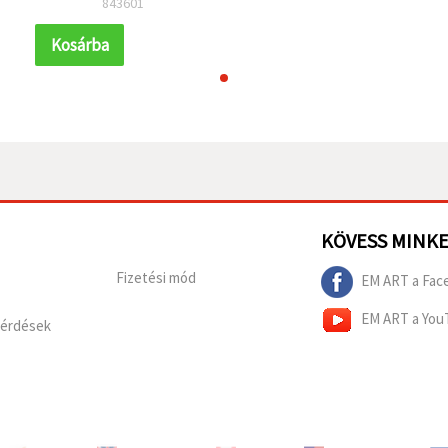
843601
Kosárba
KÖVESS MINK
Fizetési mód
EM ART a Fac
EM ART a You
Kérdések