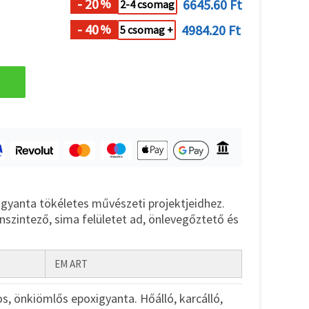
- 20
6645.60 Ft
%
2-4 csomag
- 40
4984.20 Ft
%
5 csomag +
i gyanta tökéletes művészeti projektjeidhez.
 önszintező, sima felületet ad, önlevegőztető és
EM ART
os, önkiömlős epoxigyanta. Hőálló, karcálló,