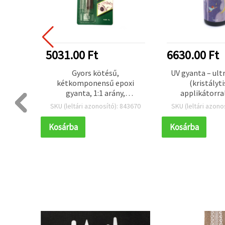
PSZERŰBB
5031.00 Ft
6630.00 Ft
Gyors kötésű,
UV gyanta – ult
poxi
kétkomponensű epoxi
(kristályti
éshez,
gyanta, 1:1 arány,
applikátorra
50 g) –
keverőcsőrökkel, 30 perces
 843603
SKU (leltári azonosító): 843670
SKU (leltári azono
kötés, 25 g
Kosárba
Kosárba