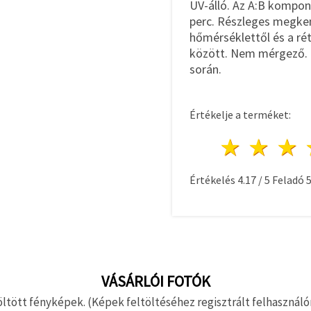
UV-álló. Az A:B kompon
perc. Részleges megkemé
hőmérséklettől és a ré
között. Nem mérgező. 
során.
Értékelje a terméket:
1 csill
2 c
Értékelés
4.17
/
5
Feladó
VÁSÁRLÓI FOTÓK
ltött fényképek. (Képek feltöltéséhez regisztrált felhasználón