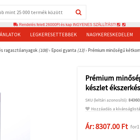
Rendelés felett 26000Ft és kap INGYENES SZÁLLÍTÁST!
JÁNLATOK
LEGKERESETTEBBEK
NAGYKERESKEDELEM
és ragasztóanyagok
(108)
›
Epoxi gyanta
(13)
›
Prémium minőségű kétkomp
Prémium minőség
készlet ékszerkés
SKU (leltári azonosító):
84360
Hozzáadás a kívánságlist
Ár:
8307.00 Ft
for