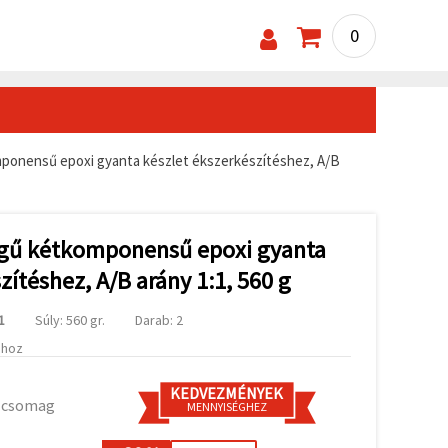
0
onensű epoxi gyanta készlet ékszerkészítéshez, A/B
ű kétkomponensű epoxi gyanta
zítéshez, A/B arány 1:1, 560 g
1
Súly: 560 gr.
Darab: 2
ához
KEDVEZMÉNYEK
1 csomag
MENNYISÉGHEZ