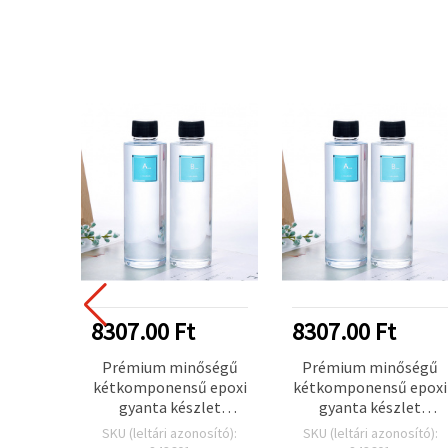
8307.00 Ft
8307.00 Ft
Prémium minőségű
Prémium minőségű
kétkomponensű epoxi
kétkomponensű epoxi
gyanta készlet
gyanta készlet
ékszerkészítéshez,
ékszerkészítéshez,
SKU (leltári azonosító):
SKU (leltári azonosító):
A/B arány 1:1, 560 g
A/B arány 1:1, 560 g